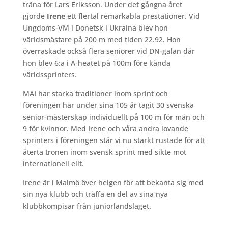
träna för Lars Eriksson. Under det gångna året
gjorde
Irene
ett flertal remarkabla prestationer. Vid
Ungdoms-VM i Donetsk i Ukraina blev hon
världsmästare på 200 m med tiden 22.92. Hon
överraskade också flera seniorer vid DN-galan där
hon blev 6:a i A-heatet på 100m före kända
världssprinters.
MAI har starka traditioner inom sprint och
föreningen har under sina 105 år tagit 30 svenska
senior-mästerskap individuellt på 100 m för män och
9 för kvinnor. Med Irene och våra andra lovande
sprinters i föreningen står vi nu starkt rustade för att
återta tronen inom svensk sprint med sikte mot
internationell elit.
Irene är i Malmö över helgen för att bekanta sig med
sin nya klubb och träffa en del av sina nya
klubbkompisar från juniorlandslaget.