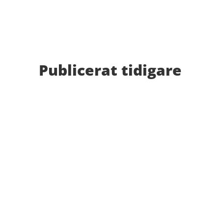
Publicerat tidigare
Bilder från Stafett-SM 2026. Foto: Thomas
Leandersson Fler bilder från MAI:s Årsmöte 2026