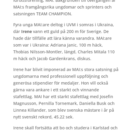
Idrottsförening, MAI. Bakgrunden till övergången är
MAI:s framgångsrika ungdomar och sprinters och
satsningen TEAM CHAMPION.
Fyra unga MAI:are deltog i UVM i somras i Ukraina,
där
Irene
vann ett guld på 200 m för Sverige. De
hade där tillfälle att lära känna varandra. MAI:are
som var i Ukraina: Adriana Janic, 100 m häck,
Thobias Nilsson-Montler, längd, Charles Mitala 110
m häck och Jacob Gardenkrans, diskus.
Irene har blivit imponerad av MAI:s stora satsning på
ungdomarna med professionell uppföljning och
generösa stipendier för medaljer. Hon vill också
gärna vara ankare i ett starkt och vinnande
stafettlag. MAI har ett starkt stafettlag med Josefin
Magnusson, Pernilla Tornemark, Daniella Busk och
Linnea Killander, som blev svenska mästare i år på
nytt svenskt rekord, 45.22 sek.
Irene skall fortsätta att bo och studera i Karlstad och