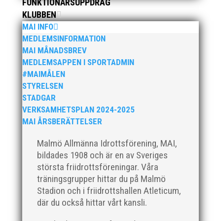
FUNKTIONÄRSUPPDRAG
skötebarn i alla år. MAI-delegationen fick ta emot
KLUBBEN
priset ”Årets pulshöjare”, och bland annat fanns
MAI INFO
ordförande Fredrik Wennolf på plats för att ta emot
hyllningarna. –...
MEDLEMSINFORMATION
MAI MÅNADSBREV
MEDLEMSAPPEN I SPORTADMIN
#MAIMÅLEN
STYRELSEN
STADGAR
VERKSAMHETSPLAN 2024-2025
MAI ÅRSBERÄTTELSER
Som traditionen bjuder så var vi ett helt gäng löpare
från MAI RUNNERS som sprang det mysiga
Malmö Allmänna Idrottsförening, MAI,
Sylvesterloppet på självaste nyårsafton. Formen är
bildades 1908 och är en av Sveriges
enkel, ett eller två varv runt Pildammsparken (2,7 km
största friidrottsföreningar. Våra
respektive 5,4 kilometer), med tidtagning på de fem
träningsgrupper hittar du på Malmö
främsta i varje...
Stadion och i friidrottshallen Atleticum,
där du också hittar vårt kansli.