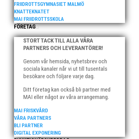
FRIIDROTTSGYMNASIET MALMÖ
KNATTEKNATET
MAI FRIIDROTTSSKOLA
FÖRETAG
2025 innebar något av ett internationellt genombrott
STORT TACK TILL ALLA VÅRA
för MAI:s kulstötare Wictor Petersson. Året gav
PARTNERS OCH LEVERANTÖRER!
svenskt rekord, EM-silver inomhus, dessutom sexa på
VM inomhus och elva på VM ute i somras. Och en
Genom vår hemsida, nyhetsbrev och
stark tro på framtiden efter några motiga år när inte
sociala kanaler når vi ut till tusentals
så mycket hänt...
besökare och följare varje dag.
Ditt företag kan också bli partner med
MAI eller något av våra arrangemang.
MAI FRISKVÅRD
VÅRA PARTNERS
BLI PARTNER
När Friidrottssverige samlades för fest gick en av
DIGITAL EXPONERING
utmärkelserna till MAI och Kalvinknatet – Lasses