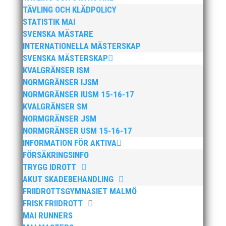
TÄVLING OCH KLÄDPOLICY
STATISTIK MAI
SVENSKA MÄSTARE
Publicerat tidigare
INTERNATIONELLA MÄSTERSKAP
SVENSKA MÄSTERSKAP
KVALGRÄNSER ISM
NORMGRÄNSER IJSM
NORMGRÄNSER IUSM 15-16-17
KVALGRÄNSER SM
NORMGRÄNSER JSM
Bilder från Stafett-SM 2026. Foto: Thomas
Leandersson Fler bilder från MAI:s Årsmöte 2026
NORMGRÄNSER USM 15-16-17
INFORMATION FÖR AKTIVA
FÖRSÄKRINGSINFO
TRYGG IDROTT
AKUT SKADEBEHANDLING
FRIIDROTTSGYMNASIET MALMÖ
FRISK FRIIDROTT
MAI RUNNERS