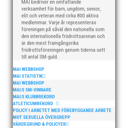
MAI bedriver en omfattande
verksamhet för barn, ungdom, senior,
elit och veteran med cirka 800 aktiva
Klubbchef – Malmö Allmänna Idrottsförening (MAI)
medlemmar. Varje år representeras
Vill du vara med och skapa glädje, gemenskap och
föreningen på såväl den nationella som
utveckling i en av Sveriges största
den internationella friidrottsarenan och
friidrottsföreningar? Malmö Allmänna Idrottsförening
är den mest framgångsrika
– MAI – söker en engagerad, strategisk,
friidrottsföreningen genom tiderna sett
relationsbyggande och affärsinriktad...
till antal SM-guld.
MAI WEBBSHOP
MAI STATISTIK
MAI WEBBSHOP
MAI:S SM-VINNARE
MAI:S KLUBBREKORD
ATLETICUMREKORD
POLICY I ARBETET MED FÖREBYGGANDE ARBETE
MOT SEXUELLA ÖVERGREPP
För mig har Lasse betytt oerhört mycket på flera
plan. På 80- och 90-talet, då jag själv var aktiv, var
VÄRDEGRUND & POLICYER