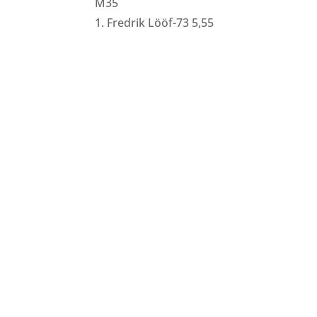
M35
1. Fredrik Lööf-73 5,55
Bilder från Stafett-SM 2026. Foto: Thomas Leandersso