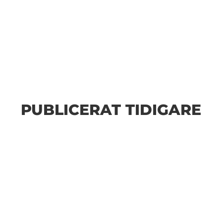
PUBLICERAT TIDIGARE
n Fler bilder från MAI:s Årsmöte 2026