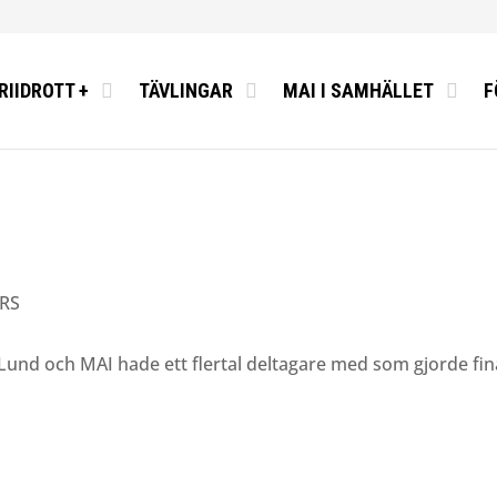
RIIDROTT +
TÄVLINGAR
MAI I SAMHÄLLET
F
RS
nd och MAI hade ett flertal deltagare med som gjorde fina