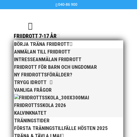
040-86 900
FRIIDROTT 7-17 ÅR
BÖRJA TRÄNA FRIIDROTT
Jakob 59,73 i juniorlandskampen!
ANMÄLAN TILL FRIIDROTT
INTRESSEANMÄLAN FRIIDROTT
aug 15, 2016
|
Okategoriserade
FRIIDROTT FÖR BARN OCH UNGDOMAR
NY FRIIDROTTSFÖRÄLDER?
Sverige blev bara 3:a i Juniorlandskampen på Island,
TRYGG IDROTT
men det blev några bra resultat av de uttagna
VANLIGA FRÅGOR
MAI:arna:
MAI
Diskus
FRIIDROTTSSKOLA 2026
1. Jacob Gardenkrans 59,73
KALVINKNATET
3. Wictor Petersson 55,94
TRÄNINGSTIDER
Kula
FÖRSTA TRÄNINGSTILLFÄLLE HÖSTEN 2025
1. Wictor Petersson 19,31
TRÄNA & TÄVLA I MAI