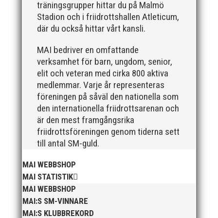
träningsgrupper hittar du på Malmö
friidrottsföreningar? Malmö Allmänna Idrottsförening
Stadion och i friidrottshallen Atleticum,
– MAI – söker en engagerad, strategisk,
relationsbyggande och affärsinriktad...
där du också hittar vårt kansli.
MAI bedriver en omfattande
verksamhet för barn, ungdom, senior,
elit och veteran med cirka 800 aktiva
medlemmar. Varje år representeras
föreningen på såväl den nationella som
den internationella friidrottsarenan och
är den mest framgångsrika
friidrottsföreningen genom tiderna sett
För mig har Lasse betytt oerhört mycket på flera
till antal SM-guld.
plan. På 80- och 90-talet, då jag själv var aktiv, var
han för mig en handlingskraftig ledare som alltid var
MAI WEBBSHOP
på plats och igång med en mängd olika projekt. Med
MAI STATISTIK
sin parhäst och nära vän, Bengt Bendéus,...
MAI WEBBSHOP
MAI:S SM-VINNARE
MAI:S KLUBBREKORD