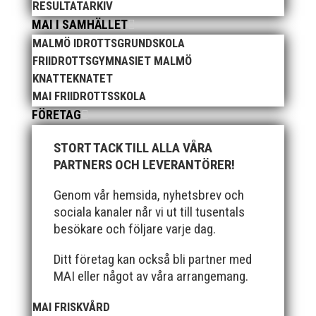
2025 innebar något av ett internationellt genombrott
RESULTATARKIV
för MAI:s kulstötare Wictor Petersson. Året gav
MAI I SAMHÄLLET
svenskt rekord, EM-silver inomhus, dessutom sexa på
MALMÖ IDROTTSGRUNDSKOLA
VM inomhus och elva på VM ute i somras. Och en
FRIIDROTTSGYMNASIET MALMÖ
stark tro på framtiden efter några motiga år när inte
KNATTEKNATET
så mycket hänt...
MAI FRIIDROTTSSKOLA
FÖRETAG
STORT TACK TILL ALLA VÅRA
PARTNERS OCH LEVERANTÖRER!
Genom vår hemsida, nyhetsbrev och
När Friidrottssverige samlades för fest gick en av
sociala kanaler når vi ut till tusentals
utmärkelserna till MAI och Kalvinknatet – Lasses
besökare och följare varje dag.
skötebarn i alla år. MAI-delegationen fick ta emot
priset ”Årets pulshöjare”, och bland annat fanns
Ditt företag kan också bli partner med
ordförande Fredrik Wennolf på plats för att ta emot
MAI eller något av våra arrangemang.
hyllningarna. –...
MAI FRISKVÅRD