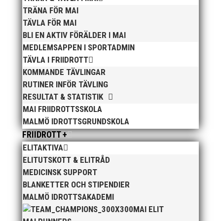
TRÄNA FÖR MAI
100 m
TÄVLA FÖR MAI
1. Austin Hamilton 10,75
BLI EN AKTIV FÖRÄLDER I MAI
800 m
MEDLEMSAPPEN I SPORTADMIN
4. Warsame Doley 1.52,94
TÄVLA I FRIIDROTT
KOMMANDE TÄVLINGAR
Tresteg
RUTINER INFÖR TÄVLING
4. Marcus Nyberg 14,39 -2,1
RESULTAT & STATISTIK
800 m
MAI FRIIDROTTSSKOLA
5. Patricia Striner 2.11,94
MALMÖ IDROTTSGRUNDSKOLA
FRIIDROTT +
ELITAKTIVA
ELITUTSKOTT & ELITRÅD
MEDICINSK SUPPORT
BLANKETTER OCH STIPENDIER
MALMÖ IDROTTSAKADEMI
Publicerat tidigare
MAI ELIT