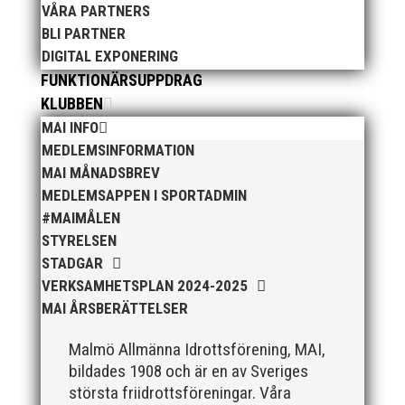
VÅRA PARTNERS
BLI PARTNER
DIGITAL EXPONERING
FUNKTIONÄRSUPPDRAG
KLUBBEN
Som traditionen bjuder så var vi ett helt gäng löpare
MAI INFO
från MAI RUNNERS som sprang det mysiga
MEDLEMSINFORMATION
Sylvesterloppet på självaste nyårsafton. Formen är
MAI MÅNADSBREV
enkel, ett eller två varv runt Pildammsparken (2,7 km
MEDLEMSAPPEN I SPORTADMIN
respektive 5,4 kilometer), med tidtagning på de fem
#MAIMÅLEN
främsta i varje...
STYRELSEN
STADGAR
VERKSAMHETSPLAN 2024-2025
MAI ÅRSBERÄTTELSER
Malmö Allmänna Idrottsförening, MAI,
Klubbchef – Malmö Allmänna Idrottsförening (MAI)
bildades 1908 och är en av Sveriges
Vill du vara med och skapa glädje, gemenskap och
största friidrottsföreningar. Våra
utveckling i en av Sveriges största