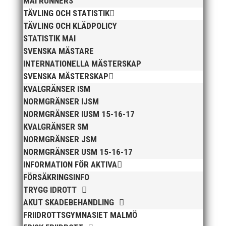
MAI RUNNERS
TÄVLING OCH STATISTIK
TÄVLING OCH KLÄDPOLICY
STATISTIK MAI
SVENSKA MÄSTARE
Bilder från Stafett-SM 2026. Foto: Thomas
INTERNATIONELLA MÄSTERSKAP
Leandersson Fler bilder från MAI:s Årsmöte 2026
SVENSKA MÄSTERSKAP
KVALGRÄNSER ISM
NORMGRÄNSER IJSM
NORMGRÄNSER IUSM 15-16-17
KVALGRÄNSER SM
NORMGRÄNSER JSM
NORMGRÄNSER USM 15-16-17
INFORMATION FÖR AKTIVA
Anders Hallström, 55, blir ny klubbchef i MAI. Han
FÖRSÄKRINGSINFO
börjar sin anställning den 13 april. Anders har ett
TRYGG IDROTT
brett idrottsintresse och har bland annat fungerat
AKUT SKADEBEHANDLING
som tränare inom hockeyn i Trelleborg och fotbollen i
Höllviken tidigare. I fortsättningen blir det dock
FRIIDROTTSGYMNASIET MALMÖ
friidrott...