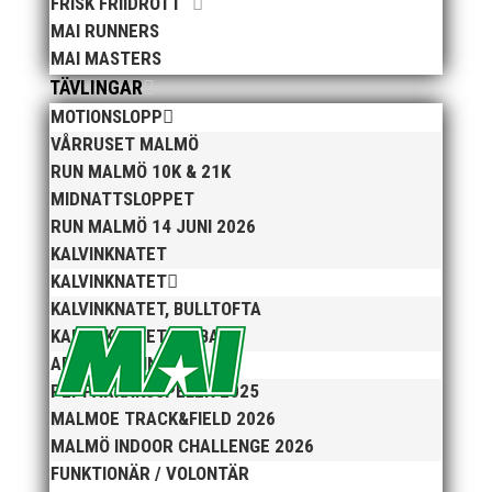
FRISK FRIIDROTT
MAI RUNNERS
MAI MASTERS
TÄVLINGAR
MOTIONSLOPP
VÅRRUSET MALMÖ
RUN MALMÖ 10K & 21K
Efter att årsmötet avslutats följde en kväll med
MIDNATTSLOPPET
stipendieutdelning, mat och underhållning. Bilder
RUN MALMÖ 14 JUNI 2026
från denna del hittar ni i länken nedan. Stort tack till
KALVINKNATET
Bengt Bendéus som möjliggjorde och generöst
KALVINKNATET
finansierade denna del av kvällen. Fler bilder från
KALVINKNATET, BULLTOFTA
MAI:s Årsmöte...
KALVINKNATET, RIBBAN
ARENATÄVLINGAR
PEPPARKAKSSPELEN 2025
MALMOE TRACK&FIELD 2026
MALMÖ INDOOR CHALLENGE 2026
FUNKTIONÄR / VOLONTÄR