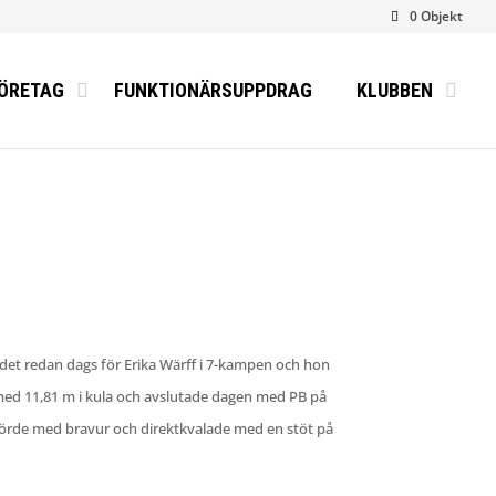
0 Objekt
ÖRETAG
FUNKTIONÄRSUPPDRAG
KLUBBEN
r det redan dags för Erika Wärff i 7-kampen och hon
p med 11,81 m i kula och avslutade dagen med PB på
mförde med bravur och direktkvalade med en stöt på