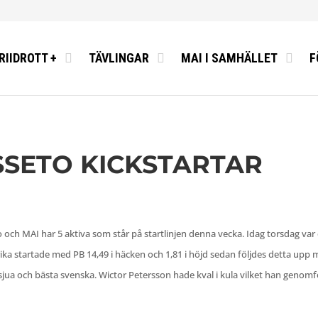
RIIDROTT +
TÄVLINGAR
MAI I SAMHÄLLET
F
OSSETO KICKSTARTAR
to och MAI har 5 aktiva som står på startlinjen denna vecka. Idag torsdag va
Erika startade med PB 14,49 i häcken och 1,81 i höjd sedan följdes detta up
 sjua och bästa svenska. Wictor Petersson hade kval i kula vilket han geno