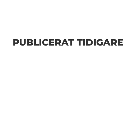
PUBLICERAT TIDIGARE
Bilder från Stafett-SM 2026. Foto: Thomas
Leandersson Fler bilder från MAI:s Årsmöte 2026