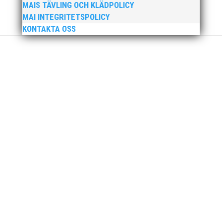
MAIS TÄVLING OCH KLÄDPOLICY
MAI INTEGRITETSPOLICY
KONTAKTA OSS
Nu är hösten här och för oss MAI:re betyder det olika
saker beroende på var man befinner sig i
organisationen. Här kommer en liten sammanfattning
från mig som ordförande i vår anrika förening om hur
jag uppfattar läget i våra olika verksamhetsben.
BroloppetAtt...
MAI Klubbkväll 8 okt – MAI bjöd in alla friidrottare