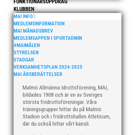
FUNKTIONÄRSUPPDRAG
KLUBBEN
MAI INFO
MEDLEMSINFORMATION
MAI MÅNADSBREV
MEDLEMSAPPEN I SPORTADMIN
Som traditionen bjuder så var vi ett helt gäng löpare
#MAIMÅLEN
från MAI RUNNERS som sprang det mysiga
STYRELSEN
Sylvesterloppet på självaste nyårsafton. Formen är
STADGAR
enkel, ett eller två varv runt Pildammsparken (2,7 km
respektive 5,4 kilometer), med tidtagning på de fem
VERKSAMHETSPLAN 2024-2025
främsta i varje...
MAI ÅRSBERÄTTELSER
Malmö Allmänna Idrottsförening, MAI,
bildades 1908 och är en av Sveriges
största friidrottsföreningar. Våra
träningsgrupper hittar du på Malmö
Stadion och i friidrottshallen Atleticum,
Klubbchef – Malmö Allmänna Idrottsförening (MAI)
där du också hittar vårt kansli.
Vill du vara med och skapa glädje, gemenskap och
utveckling i en av Sveriges största