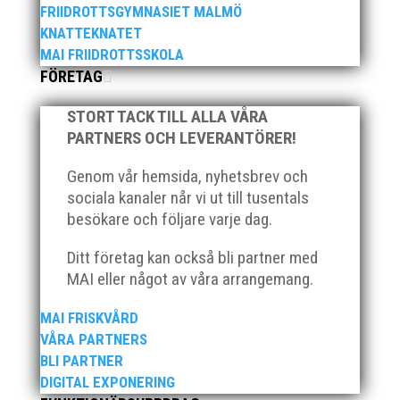
FRIIDROTTSGYMNASIET MALMÖ
för MAI:s kulstötare Wictor Petersson. Året gav
KNATTEKNATET
svenskt rekord, EM-silver inomhus, dessutom sexa på
MAI FRIIDROTTSSKOLA
VM inomhus och elva på VM ute i somras. Och en
FÖRETAG
stark tro på framtiden efter några motiga år när inte
så mycket hänt...
STORT TACK TILL ALLA VÅRA
PARTNERS OCH LEVERANTÖRER!
Genom vår hemsida, nyhetsbrev och
sociala kanaler når vi ut till tusentals
besökare och följare varje dag.
Ditt företag kan också bli partner med
När Friidrottssverige samlades för fest gick en av
MAI eller något av våra arrangemang.
utmärkelserna till MAI och Kalvinknatet – Lasses
skötebarn i alla år. MAI-delegationen fick ta emot
priset ”Årets pulshöjare”, och bland annat fanns
MAI FRISKVÅRD
ordförande Fredrik Wennolf på plats för att ta emot
VÅRA PARTNERS
hyllningarna. –...
BLI PARTNER
DIGITAL EXPONERING