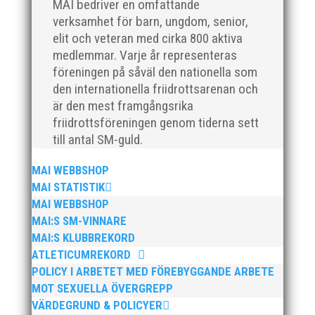
MAI bedriver en omfattande
friidrottsföreningar? Malmö Allmänna Idrottsförening
verksamhet för barn, ungdom, senior,
– MAI – söker en engagerad, strategisk,
relationsbyggande och affärsinriktad...
elit och veteran med cirka 800 aktiva
medlemmar. Varje år representeras
föreningen på såväl den nationella som
den internationella friidrottsarenan och
är den mest framgångsrika
friidrottsföreningen genom tiderna sett
till antal SM-guld.
MAI WEBBSHOP
MAI STATISTIK
För mig har Lasse betytt oerhört mycket på flera
MAI WEBBSHOP
plan. På 80- och 90-talet, då jag själv var aktiv, var
MAI:S SM-VINNARE
han för mig en handlingskraftig ledare som alltid var
MAI:S KLUBBREKORD
på plats och igång med en mängd olika projekt. Med
ATLETICUMREKORD
sin parhäst och nära vän, Bengt Bendéus,...
POLICY I ARBETET MED FÖREBYGGANDE ARBETE
MOT SEXUELLA ÖVERGREPP
VÄRDEGRUND & POLICYER