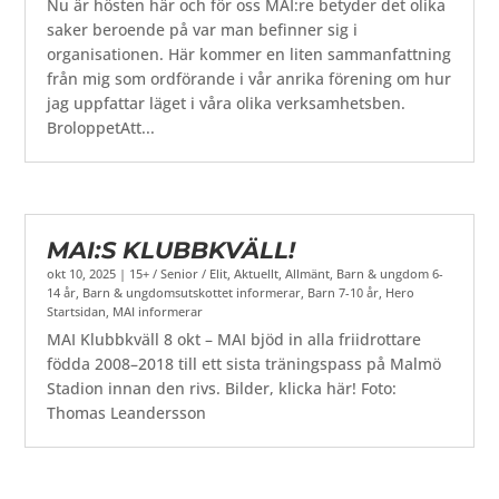
Nu är hösten här och för oss MAI:re betyder det olika
saker beroende på var man befinner sig i
organisationen. Här kommer en liten sammanfattning
från mig som ordförande i vår anrika förening om hur
jag uppfattar läget i våra olika verksamhetsben.
BroloppetAtt...
MAI:S KLUBBKVÄLL!
okt 10, 2025
|
15+ / Senior / Elit
,
Aktuellt
,
Allmänt
,
Barn & ungdom 6-
14 år
,
Barn & ungdomsutskottet informerar
,
Barn 7-10 år
,
Hero
Startsidan
,
MAI informerar
MAI Klubbkväll 8 okt – MAI bjöd in alla friidrottare
födda 2008–2018 till ett sista träningspass på Malmö
Stadion innan den rivs. Bilder, klicka här! Foto:
Thomas Leandersson