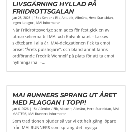
LIVSGÄRNING HYLLAD PÅ
FRIIDROTTSGALAN
jan 28, 2026
|
15+ / Senior / Elit
,
Aktuellt
,
Allmänt
,
Hero Startsidan
,
Ingen kategori
,
MAI informerar
När Friidrottssverige samlades för fest gick en av
utmärkelserna till MAI och Kalvinknatet – Lasses
skötebarn i alla år. MAI-delegationen fick ta emot
priset ”Årets pulshöjare”, och bland annat fanns
ordförande Fredrik Wennolf på plats för att ta emot
hyllningarna. –...
MAI RUNNERS SPRANG UT ÅRET
MED FLAGGAN I TOPP!
jan 6, 2026
|
15+ / Senior / Elit
,
Aktuellt
,
Allmänt
,
Hero Startsidan
,
MAI
MASTERS
,
MAI Runners informerar
Som traditionen bjuder så var vi ett helt gäng löpare
från MAI RUNNERS som sprang det mysiga