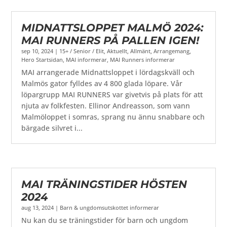
MIDNATTSLOPPET MALMÖ 2024:
MAI RUNNERS PÅ PALLEN IGEN!
sep 10, 2024
|
15+ / Senior / Elit
,
Aktuellt
,
Allmänt
,
Arrangemang
,
Hero Startsidan
,
MAI informerar
,
MAI Runners informerar
MAI arrangerade Midnattsloppet i lördagskväll och
Malmös gator fylldes av 4 800 glada löpare. Vår
löpargrupp MAI RUNNERS var givetvis på plats för att
njuta av folkfesten. Ellinor Andreasson, som vann
Malmöloppet i somras, sprang nu ännu snabbare och
bärgade silvret i...
MAI TRÄNINGSTIDER HÖSTEN
2024
aug 13, 2024
|
Barn & ungdomsutskottet informerar
Nu kan du se träningstider för barn och ungdom