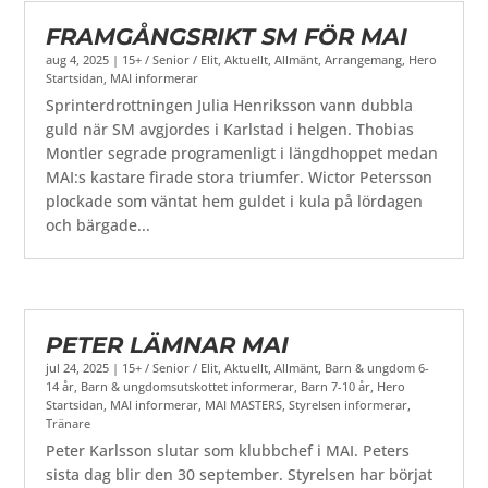
FRAMGÅNGSRIKT SM FÖR MAI
aug 4, 2025
|
15+ / Senior / Elit
,
Aktuellt
,
Allmänt
,
Arrangemang
,
Hero
Startsidan
,
MAI informerar
Sprinterdrottningen Julia Henriksson vann dubbla
guld när SM avgjordes i Karlstad i helgen. Thobias
Montler segrade programenligt i längdhoppet medan
MAI:s kastare firade stora triumfer. Wictor Petersson
plockade som väntat hem guldet i kula på lördagen
och bärgade...
PETER LÄMNAR MAI
jul 24, 2025
|
15+ / Senior / Elit
,
Aktuellt
,
Allmänt
,
Barn & ungdom 6-
14 år
,
Barn & ungdomsutskottet informerar
,
Barn 7-10 år
,
Hero
Startsidan
,
MAI informerar
,
MAI MASTERS
,
Styrelsen informerar
,
Tränare
Peter Karlsson slutar som klubbchef i MAI. Peters
sista dag blir den 30 september. Styrelsen har börjat