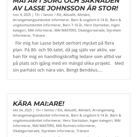
MAI ÄR I SORG OCH SAKNADEN
AV LASSE JOHNSSON ÄR STOR!
nov 4, 2025
|
15+ / Senior / Elit
,
Aktuellt
,
Allmänt
,
Arrangemangsutskottet informerar
,
Barn & ungdom 6-14 år
,
Barn &
ungdomsutskottet informerar
,
Barn 7-10 år
,
Hero Startsidan
,
Ingen
kategori
,
MAI informerar
,
MAI MASTERS
,
Okategoriserade
,
Styrelsen
informerar
,
Tränare
För mig har Lasse betytt oerhört mycket på flera
plan. På 80- och 90-talet, då jag själv var aktiv, var
han för mig en handlingskraftig ledare som alltid var
på plats och igång med en mängd olika projekt. Med
sin parhäst och nära vän, Bengt Bendéus,...
KÄRA MAI:ARE!
okt 24, 2025
|
15+ / Senior / Elit
,
Aktuellt
,
Allmänt
,
Arrangemang
,
Arrangemangsutskottet informerar
,
Barn & ungdom 6-14 år
,
Barn &
ungdomsutskottet informerar
,
Hero Startsidan
,
Ingen kategori
,
MAI
informerar
,
MAI MASTERS
,
MAI Runners informerar
,
Okategoriserade
,
Styrelsen informerar
,
Tränare