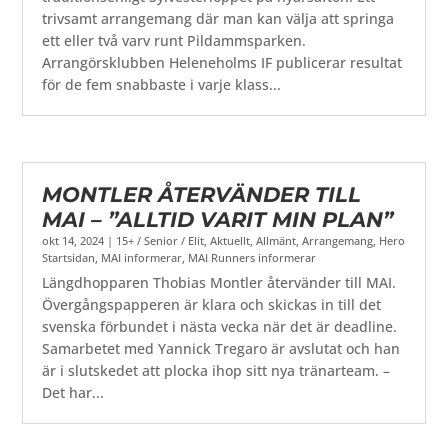
trivsamt arrangemang där man kan välja att springa
ett eller två varv runt Pildammsparken.
Arrangörsklubben Heleneholms IF publicerar resultat
för de fem snabbaste i varje klass...
MONTLER ÅTERVÄNDER TILL
MAI – ”ALLTID VARIT MIN PLAN”
okt 14, 2024
|
15+ / Senior / Elit
,
Aktuellt
,
Allmänt
,
Arrangemang
,
Hero
Startsidan
,
MAI informerar
,
MAI Runners informerar
Längdhopparen Thobias Montler återvänder till MAI.
Övergångspapperen är klara och skickas in till det
svenska förbundet i nästa vecka när det är deadline.
Samarbetet med Yannick Tregaro är avslutat och han
är i slutskedet att plocka ihop sitt nya tränarteam. –
Det har...