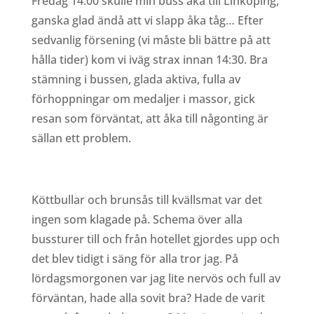
Fredag 14:00 skulle min buss åka till Linköping,
ganska glad ändå att vi slapp åka tåg… Efter
sedvanlig försening (vi måste bli bättre på att
hålla tider) kom vi iväg strax innan 14:30. Bra
stämning i bussen, glada aktiva, fulla av
förhoppningar om medaljer i massor, gick
resan som förväntat, att åka till någonting är
sällan ett problem.
Köttbullar och brunsås till kvällsmat var det
ingen som klagade på. Schema över alla
bussturer till och från hotellet gjordes upp och
det blev tidigt i säng för alla tror jag. På
lördagsmorgonen var jag lite nervös och full av
förväntan, hade alla sovit bra? Hade de varit