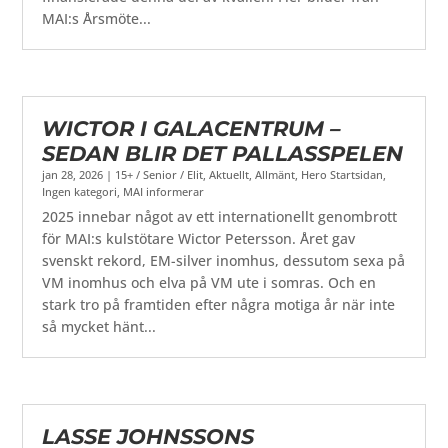
MAI:s Årsmöte...
WICTOR I GALACENTRUM –
SEDAN BLIR DET PALLASSPELEN
jan 28, 2026
|
15+ / Senior / Elit
,
Aktuellt
,
Allmänt
,
Hero Startsidan
,
Ingen kategori
,
MAI informerar
2025 innebar något av ett internationellt genombrott
för MAI:s kulstötare Wictor Petersson. Året gav
svenskt rekord, EM-silver inomhus, dessutom sexa på
VM inomhus och elva på VM ute i somras. Och en
stark tro på framtiden efter några motiga år när inte
så mycket hänt...
LASSE JOHNSSONS