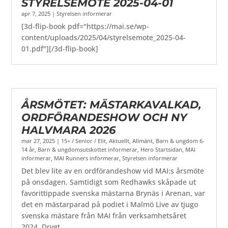
STYRELSEMÖTE 2025-04-01
apr 7, 2025
|
Styrelsen informerar
[3d-flip-book pdf="https://mai.se/wp-
content/uploads/2025/04/styrelsemote_2025-04-
01.pdf"][/3d-flip-book]
ÅRSMÖTET: MÄSTARKAVALKAD,
ORDFÖRANDESHOW OCH NY
HALVMARA 2026
mar 27, 2025
|
15+ / Senior / Elit
,
Aktuellt
,
Allmänt
,
Barn & ungdom 6-
14 år
,
Barn & ungdomsutskottet informerar
,
Hero Startsidan
,
MAI
informerar
,
MAI Runners informerar
,
Styrelsen informerar
Det blev lite av en ordförandeshow vid MAI:s årsmöte
på onsdagen. Samtidigt som Redhawks skåpade ut
favorittippade svenska mästarna Brynäs i Arenan, var
det en mästarparad på podiet i Malmö Live av tjugo
svenska mästare från MAI från verksamhetsåret
2024. Drygt...