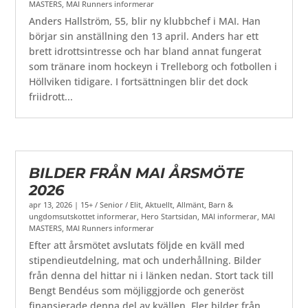
MASTERS
,
MAI Runners informerar
Anders Hallström, 55, blir ny klubbchef i MAI. Han
börjar sin anställning den 13 april. Anders har ett
brett idrottsintresse och har bland annat fungerat
som tränare inom hockeyn i Trelleborg och fotbollen i
Höllviken tidigare. I fortsättningen blir det dock
friidrott...
BILDER FRÅN MAI ÅRSMÖTE
2026
apr 13, 2026
|
15+ / Senior / Elit
,
Aktuellt
,
Allmänt
,
Barn &
ungdomsutskottet informerar
,
Hero Startsidan
,
MAI informerar
,
MAI
MASTERS
,
MAI Runners informerar
Efter att årsmötet avslutats följde en kväll med
stipendieutdelning, mat och underhållning. Bilder
från denna del hittar ni i länken nedan. Stort tack till
Bengt Bendéus som möjliggjorde och generöst
finansierade denna del av kvällen. Fler bilder från