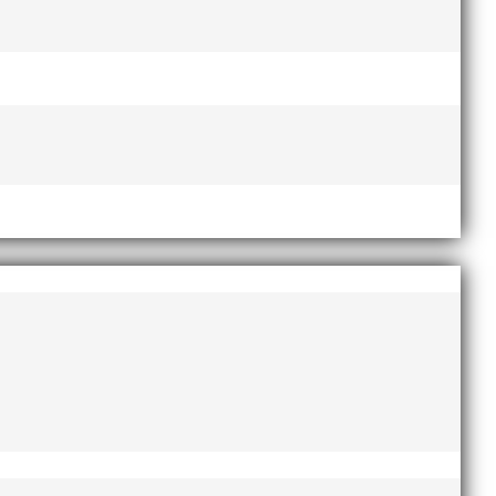
rottsintresse och har bland annat fungerat
..