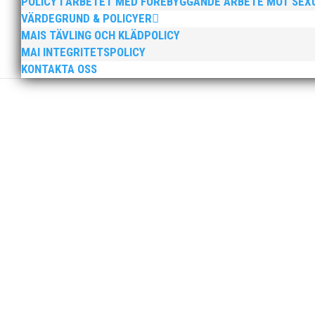
POLICY I ARBETET MED FÖREBYGGANDE ARBETE MOT SE
VÄRDEGRUND & POLICYER
MAIS TÄVLING OCH KLÄDPOLICY
MAI INTEGRITETSPOLICY
Sprinterdrottningen Julia Henriksson vann 
KONTAKTA OSS
medan MAI:s kastare firade stora triumfer.
Peter Karlsson slutar som klubbchef i MAI. 
presenteras innan Peters sista dag som klub