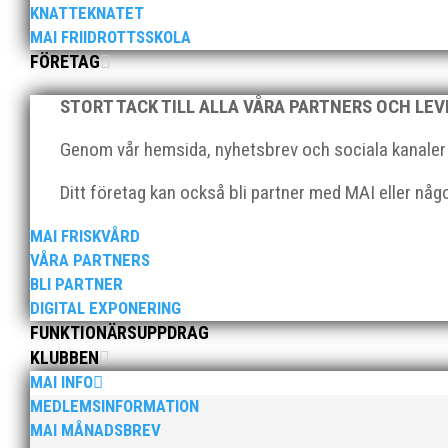
KNATTEKNATET
MAI FRIIDROTTSSKOLA
FÖRETAG
Klubbchef – Malmö Allmänna Idrottsförening
STORT TACK TILL ALLA VÅRA PARTNERS OCH LE
friidrottsföreningar? Malmö Allmänna Idrott
Genom vår hemsida, nyhetsbrev och sociala kanaler nå
Ditt företag kan också bli partner med MAI eller nå
MAI FRISKVÅRD
VÅRA PARTNERS
BLI PARTNER
DIGITAL EXPONERING
För mig har Lasse betytt oerhört mycket på f
FUNKTIONÄRSUPPDRAG
på plats och igång med en mängd olika pro
KLUBBEN
MAI INFO
MEDLEMSINFORMATION
MAI MÅNADSBREV