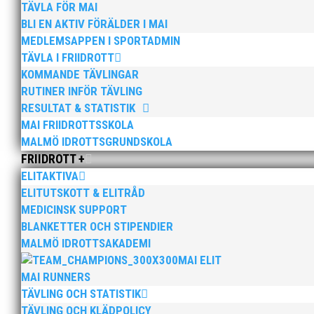
TÄVLA FÖR MAI
BLI EN AKTIV FÖRÄLDER I MAI
MEDLEMSAPPEN I SPORTADMIN
TÄVLA I FRIIDROTT
KOMMANDE TÄVLINGAR
RUTINER INFÖR TÄVLING
RESULTAT & STATISTIK
MAI FRIIDROTTSSKOLA
Bilder från Stafett-SM 2026. Foto: Thomas 
MALMÖ IDROTTSGRUNDSKOLA
FRIIDROTT +
ELITAKTIVA
ELITUTSKOTT & ELITRÅD
MEDICINSK SUPPORT
BLANKETTER OCH STIPENDIER
MALMÖ IDROTTSAKADEMI
MAI ELIT
MAI RUNNERS
Anders Hallström, 55, blir ny klubbchef i MA
TÄVLING OCH STATISTIK
som tränare inom hockeyn i Trelleborg och fot
TÄVLING OCH KLÄDPOLICY