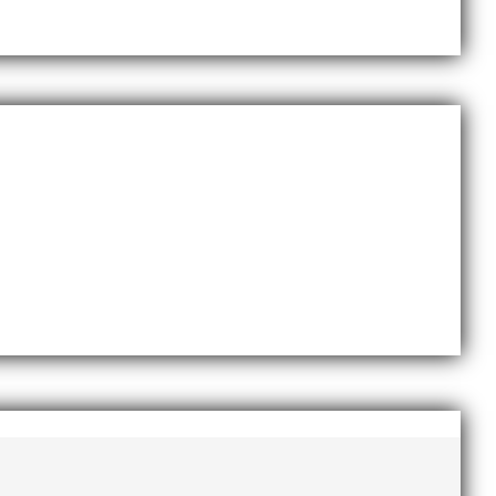
g i en av Sveriges största
e och affärsinriktad...
mig en handlingskraftig ledare som alltid var