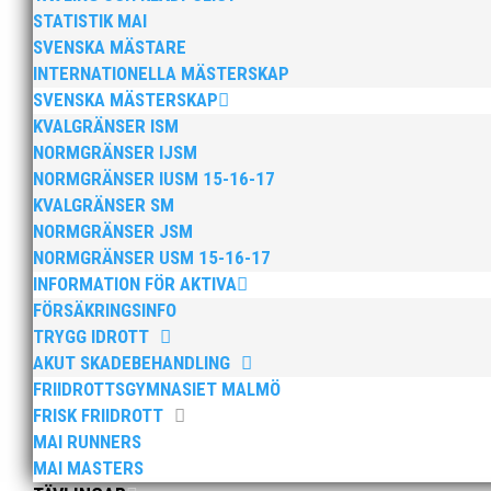
STATISTIK MAI
SVENSKA MÄSTARE
INTERNATIONELLA MÄSTERSKAP
SVENSKA MÄSTERSKAP
KVALGRÄNSER ISM
NORMGRÄNSER IJSM
NORMGRÄNSER IUSM 15-16-17
Efter att årsmötet avslutats följde en kväll
KVALGRÄNSER SM
Bengt Bendéus som möjliggjorde och generös
NORMGRÄNSER JSM
NORMGRÄNSER USM 15-16-17
INFORMATION FÖR AKTIVA
FÖRSÄKRINGSINFO
TRYGG IDROTT
AKUT SKADEBEHANDLING
FRIIDROTTSGYMNASIET MALMÖ
FRISK FRIIDROTT
2025 innebar något av ett internationellt 
MAI RUNNERS
på VM inomhus och elva på VM ute i somras.
MAI MASTERS