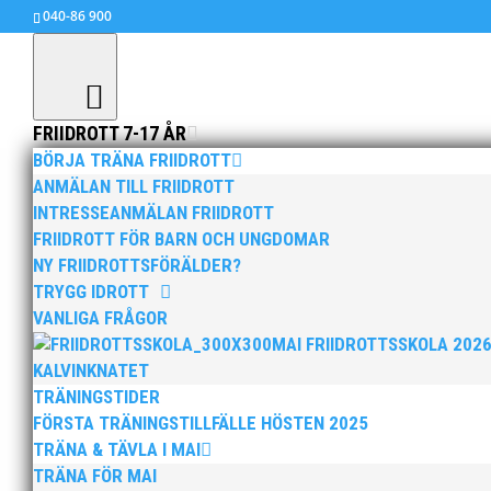
040-86 900
FRIIDROTT 7-17 ÅR
BÖRJA TRÄNA FRIIDROTT
ANMÄLAN TILL FRIIDROTT
INTRESSEANMÄLAN FRIIDROTT
JVM i Eugene, USA
FRIIDROTT FÖR BARN OCH UNGDOMAR
jul 25, 2014
|
Okategoriserade
NY FRIIDROTTSFÖRÄLDER?
TRYGG IDROTT
VANLIGA FRÅGOR
MAI FRIIDROTTSSKOLA 202
Det blev inget avancemang från försöken för Ad
KALVINKNATET
kastade 52.72 i diskuskvalet vilket inte heller
TRÄNINGSTIDER
FÖRSTA TRÄNINGSTILLFÄLLE HÖSTEN 2025
TRÄNA & TÄVLA I MAI
TRÄNA FÖR MAI