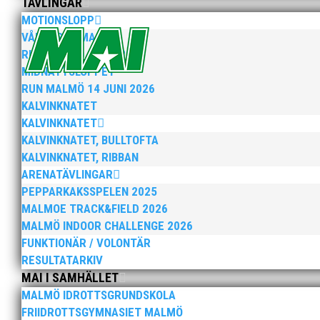
TÄVLINGAR
MOTIONSLOPP
VÅRRUSET MALMÖ
RUN MALMÖ 10K & 21K
MIDNATTSLOPPET
RUN MALMÖ 14 JUNI 2026
När Friidrottssverige samlades för fest gick
KALVINKNATET
priset ”Årets pulshöjare”, och bland annat f
KALVINKNATET
KALVINKNATET, BULLTOFTA
KALVINKNATET, RIBBAN
ARENATÄVLINGAR
PEPPARKAKSSPELEN 2025
MALMOE TRACK&FIELD 2026
MALMÖ INDOOR CHALLENGE 2026
FUNKTIONÄR / VOLONTÄR
Som traditionen bjuder så var vi ett helt 
RESULTATARKIV
ett eller två varv runt Pildammsparken (2,7 
MAI I SAMHÄLLET
MALMÖ IDROTTSGRUNDSKOLA
FRIIDROTTSGYMNASIET MALMÖ