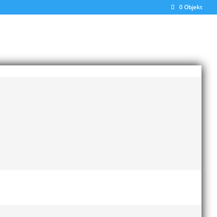
0 Objekt
is utanför semifinal. Viktor Gardenkrans
rsson att inleda sitt spjutkval.