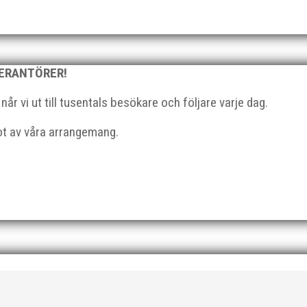
 (MAI) Vill du vara med och skapa glädje, gemenskap och utvecklin
VERANTÖRER!
sförening – MAI – söker en engagerad, strategisk, relationsbyggand
r vi ut till tusentals besökare och följare varje dag.
got av våra arrangemang.
lera plan. På 80- och 90-talet, då jag själv var aktiv, var han för 
jekt. Med sin parhäst och nära vän, Bengt Bendéus,...