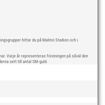
nen. Här kommer en liten sammanfattning
etAtt...
ningsgrupper hittar du på Malmö Stadion och i
ar. Varje år representeras föreningen på såväl den
rna sett till antal SM-guld.
 innan den rivs. Bilder, klicka här! Foto: