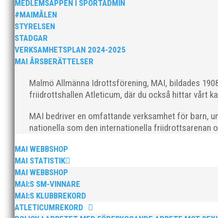
MEDLEMSAPPEN I SPORTADMIN
#MAIMÅLEN
STYRELSEN
STADGAR
Nu är hösten här och för oss MAI:re betyde
VERKSAMHETSPLAN 2024-2025
från mig som ordförande i vår anrika föreni
MAI ÅRSBERÄTTELSER
Malmö Allmänna Idrottsförening, MAI, bildades 1908 
friidrottshallen Atleticum, där du också hittar vårt ka
MAI bedriver en omfattande verksamhet för barn, un
nationella som den internationella friidrottsarenan 
MAI WEBBSHOP
MAI Klubbkväll 8 okt – MAI bjöd in alla frii
MAI STATISTIK
Thomas Leandersson
MAI WEBBSHOP
MAI:S SM-VINNARE
MAI:S KLUBBREKORD
ATLETICUMREKORD