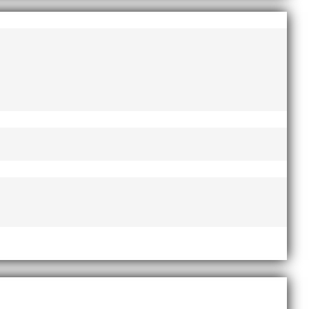
 alla år. MAI-delegationen fick ta emot
na. –...
t på självaste nyårsafton. Formen är enkel,
rje...