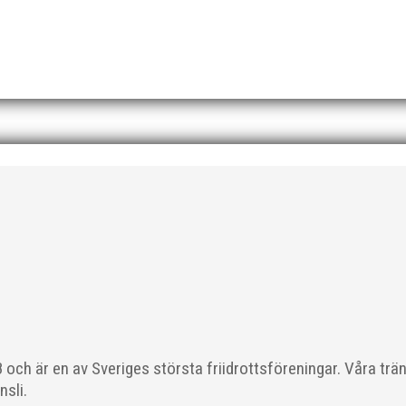
Peters sista dag blir den 30 september. Styrelsen har börjat titta
bchef. Bästa medlemmar i MAI, Efter mycket reflektion har jag fatt
 vidare i MAI ELITBLOGGEN! Fler bilder från Lag-SM Foto: Thomas 
nt/uploads/2025/04/styrelsemote_2025-04-01.pdf"][/3d-flip-book]
och är en av Sveriges största friidrottsföreningar. Våra trä
nsli.