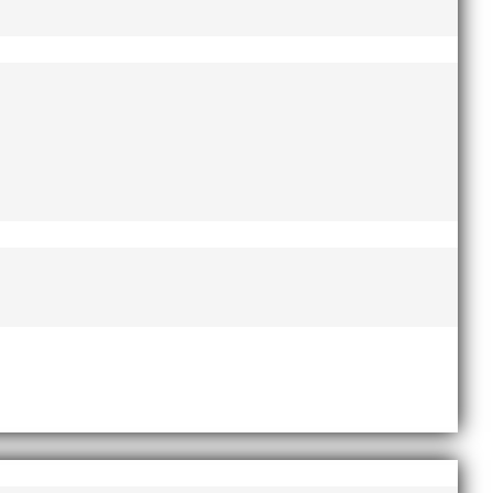
t på självaste nyårsafton. Formen är enkel,
rje...
g i en av Sveriges största
e och affärsinriktad...