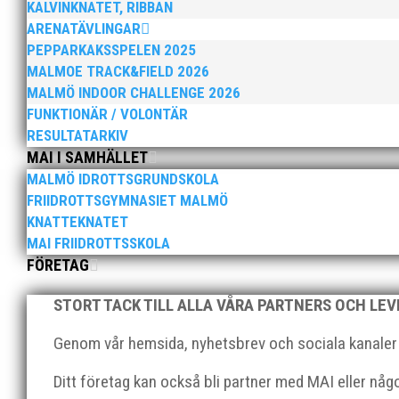
KALVINKNATET, RIBBAN
MAI Klubbkväll 8 okt – MAI bjöd in alla frii
ARENATÄVLINGAR
Thomas Leandersson
PEPPARKAKSSPELEN 2025
MALMOE TRACK&FIELD 2026
MALMÖ INDOOR CHALLENGE 2026
FUNKTIONÄR / VOLONTÄR
RESULTATARKIV
MAI I SAMHÄLLET
MALMÖ IDROTTSGRUNDSKOLA
FRIIDROTTSGYMNASIET MALMÖ
Sprinterdrottningen Julia Henriksson vann 
medan MAI:s kastare firade stora triumfer.
KNATTEKNATET
MAI FRIIDROTTSSKOLA
FÖRETAG
STORT TACK TILL ALLA VÅRA PARTNERS OCH LE
Genom vår hemsida, nyhetsbrev och sociala kanaler nå
Ditt företag kan också bli partner med MAI eller nå