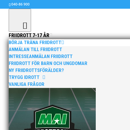
040-86 900
FRIIDROTT 7-17 ÅR
BÖRJA TRÄNA FRIIDROTT
ANMÄLAN TILL FRIIDROTT
INTRESSEANMÄLAN FRIIDROTT
JVM i Eugene, USA – Tider 
FRIIDROTT FÖR BARN OCH UNGDOMAR
jul 25, 2014
|
Okategoriserade
NY FRIIDROTTSFÖRÄLDER?
TRYGG IDROTT
VANLIGA FRÅGOR
Efter framgångarna igår är det nu en ny dag i E
19.00 Kval i diskus med Viktor Gardenkrans
20.00 Försök 100mH med Adriana Janic (h3 20.
23.10 Kval i spjut för Quincy Andersson
04.55 Final 200m med Irene Ekelund