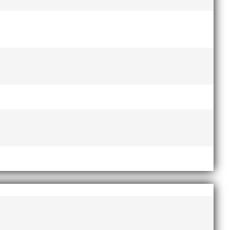
rottsintresse och har bland annat fungerat
..
 hittar ni i länken nedan. Stort tack till
e...