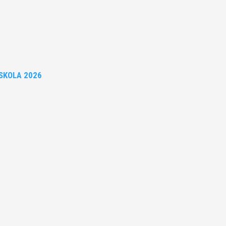
SKOLA 2026
Publicerat tidigare
Leandersson Fler bilder från MAI:s Årsmöte 2026