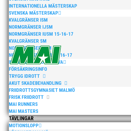
INTERNATIONELLA MÄSTERSKAP
Som traditionen bjuder så var vi ett helt 
SVENSKA MÄSTERSKAP
ett eller två varv runt Pildammsparken (2,7 
KVALGRÄNSER ISM
NORMGRÄNSER IJSM
NORMGRÄNSER IUSM 15-16-17
KVALGRÄNSER SM
NORMGRÄNSER JSM
NORMGRÄNSER USM 15-16-17
INFORMATION FÖR AKTIVA
FÖRSÄKRINGSINFO
Klubbchef – Malmö Allmänna Idrottsförening
TRYGG IDROTT
friidrottsföreningar? Malmö Allmänna Idrott
AKUT SKADEBEHANDLING
FRIIDROTTSGYMNASIET MALMÖ
FRISK FRIIDROTT
MAI RUNNERS
MAI MASTERS
TÄVLINGAR
MOTIONSLOPP