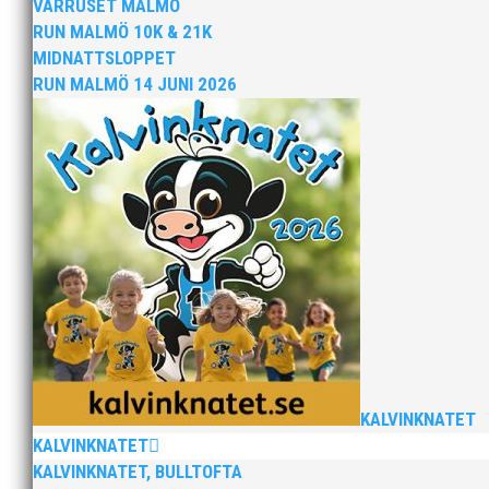
VÅRRUSET MALMÖ
För mig har Lasse betytt oerhört mycket på f
RUN MALMÖ 10K & 21K
på plats och igång med en mängd olika pro
MIDNATTSLOPPET
RUN MALMÖ 14 JUNI 2026
Nu är hösten här och för oss MAI:re betyde
från mig som ordförande i vår anrika föreni
KALVINKNATET
KALVINKNATET
KALVINKNATET, BULLTOFTA