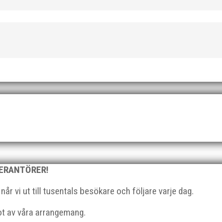
drottare födda 2008–2018 till ett sista träningspass på Malmö Stadion
dubbla guld när SM avgjordes i Karlstad i helgen. Thobias Montle
 Wictor Petersson plockade som väntat hem guldet i kula på lördag
VERANTÖRER!
r vi ut till tusentals besökare och följare varje dag.
got av våra arrangemang.