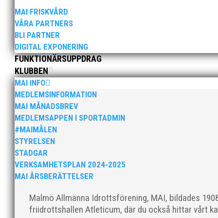
Peter Karlsson slutar som klubbchef i MAI. 
MAI FRISKVÅRD
presenteras innan Peters sista dag som klub
VÅRA PARTNERS
BLI PARTNER
DIGITAL EXPONERING
FUNKTIONÄRSUPPDRAG
KLUBBEN
MAI INFO
MEDLEMSINFORMATION
Tjejerna endast en poäng från medalj! Läs
MAI MÅNADSBREV
MEDLEMSAPPEN I SPORTADMIN
#MAIMÅLEN
STYRELSEN
STADGAR
VERKSAMHETSPLAN 2024-2025
MAI ÅRSBERÄTTELSER
[3d-flip-book pdf="https://mai.se/wp-conte
Malmö Allmänna Idrottsförening, MAI, bildades 1908 
friidrottshallen Atleticum, där du också hittar vårt ka