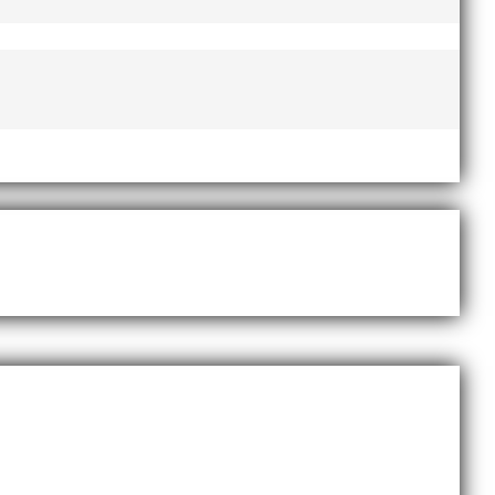
 innan den rivs. Bilder, klicka här! Foto:
r segrade programenligt i längdhoppet
en och bärgade...