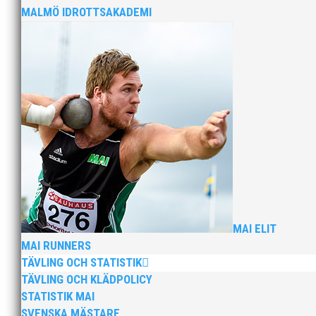
MALMÖ IDROTTSAKADEMI
2025 innebar något av ett internationellt 
på VM inomhus och elva på VM ute i somras.
När Friidrottssverige samlades för fest gick
priset ”Årets pulshöjare”, och bland annat f
MAI ELIT
MAI RUNNERS
TÄVLING OCH STATISTIK
TÄVLING OCH KLÄDPOLICY
STATISTIK MAI
SVENSKA MÄSTARE