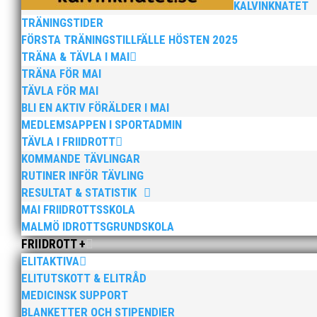
KALVINKNATET
TRÄNINGSTIDER
FÖRSTA TRÄNINGSTILLFÄLLE HÖSTEN 2025
TRÄNA & TÄVLA I MAI
Anders Hallström, 55, blir ny klubbchef i MA
TRÄNA FÖR MAI
som tränare inom hockeyn i Trelleborg och fot
TÄVLA FÖR MAI
BLI EN AKTIV FÖRÄLDER I MAI
MEDLEMSAPPEN I SPORTADMIN
TÄVLA I FRIIDROTT
KOMMANDE TÄVLINGAR
RUTINER INFÖR TÄVLING
RESULTAT & STATISTIK
MAI FRIIDROTTSSKOLA
MALMÖ IDROTTSGRUNDSKOLA
Efter att årsmötet avslutats följde en kväll
FRIIDROTT +
Bengt Bendéus som möjliggjorde och generös
ELITAKTIVA
ELITUTSKOTT & ELITRÅD
MEDICINSK SUPPORT
BLANKETTER OCH STIPENDIER