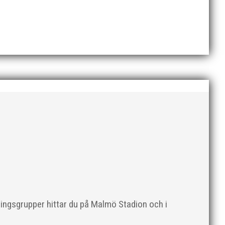
 på en interimslösning som kommer att
at beslutet...
Leandersson
ningsgrupper hittar du på Malmö Stadion och i