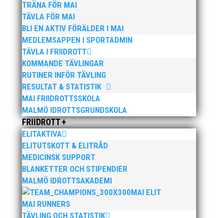
TRÄNA FÖR MAI
TÄVLA FÖR MAI
BLI EN AKTIV FÖRÄLDER I MAI
MEDLEMSAPPEN I SPORTADMIN
TÄVLA I FRIIDROTT
Publicerat tidigare
KOMMANDE TÄVLINGAR
RUTINER INFÖR TÄVLING
RESULTAT & STATISTIK
MAI FRIIDROTTSSKOLA
MALMÖ IDROTTSGRUNDSKOLA
FRIIDROTT +
Bilder från Stafett-SM 2026. Foto: Thomas
ELITAKTIVA
Leandersson Fler bilder från MAI:s Årsmöte 2026
ELITUTSKOTT & ELITRÅD
MEDICINSK SUPPORT
BLANKETTER OCH STIPENDIER
MALMÖ IDROTTSAKADEMI
MAI ELIT
MAI RUNNERS
TÄVLING OCH STATISTIK