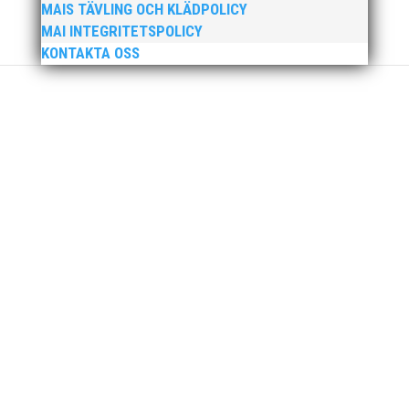
MAIS TÄVLING OCH KLÄDPOLICY
MAI INTEGRITETSPOLICY
KONTAKTA OSS
MAI Klubbkväll 8 okt – MAI bjöd in alla friidrottare
födda 2008–2018 till ett sista träningspass på Malmö
Stadion innan den rivs. Bilder, klicka här! Foto:
Thomas Leandersson
Sprinterdrottningen Julia Henriksson vann dubbla
guld när SM avgjordes i Karlstad i helgen. Thobias
Montler segrade programenligt i längdhoppet medan
MAI:s kastare firade stora triumfer. Wictor Petersson