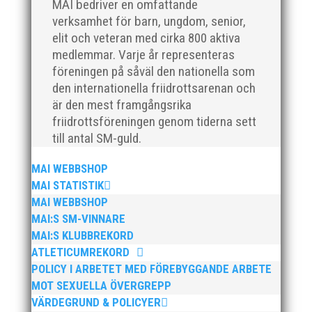
MAI bedriver en omfattande
plan. På 80- och 90-talet, då jag själv var aktiv, var
verksamhet för barn, ungdom, senior,
han för mig en handlingskraftig ledare som alltid var
elit och veteran med cirka 800 aktiva
på plats och igång med en mängd olika projekt. Med
medlemmar. Varje år representeras
sin parhäst och nära vän, Bengt Bendéus,...
föreningen på såväl den nationella som
den internationella friidrottsarenan och
är den mest framgångsrika
friidrottsföreningen genom tiderna sett
till antal SM-guld.
MAI WEBBSHOP
MAI STATISTIK
MAI WEBBSHOP
Nu är hösten här och för oss MAI:re betyder det olika
MAI:S SM-VINNARE
saker beroende på var man befinner sig i
organisationen. Här kommer en liten sammanfattning
MAI:S KLUBBREKORD
från mig som ordförande i vår anrika förening om hur
ATLETICUMREKORD
jag uppfattar läget i våra olika verksamhetsben.
POLICY I ARBETET MED FÖREBYGGANDE ARBETE
BroloppetAtt...
MOT SEXUELLA ÖVERGREPP
VÄRDEGRUND & POLICYER