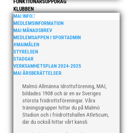
FUNKTIONÄRSUPPDRAG
KLUBBEN
MAI INFO
MEDLEMSINFORMATION
Klubbchef – Malmö Allmänna Idrottsförening (MAI)
MAI MÅNADSBREV
Vill du vara med och skapa glädje, gemenskap och
MEDLEMSAPPEN I SPORTADMIN
utveckling i en av Sveriges största
#MAIMÅLEN
friidrottsföreningar? Malmö Allmänna Idrottsförening
STYRELSEN
– MAI – söker en engagerad, strategisk,
STADGAR
relationsbyggande och affärsinriktad...
VERKSAMHETSPLAN 2024-2025
MAI ÅRSBERÄTTELSER
Malmö Allmänna Idrottsförening, MAI,
bildades 1908 och är en av Sveriges
största friidrottsföreningar. Våra
träningsgrupper hittar du på Malmö
Stadion och i friidrottshallen Atleticum,
där du också hittar vårt kansli.
För mig har Lasse betytt oerhört mycket på flera