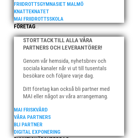
FRIIDROTTSGYMNASIET MALMÖ
utmärkelserna till MAI och Kalvinknatet – Lasses
KNATTEKNATET
skötebarn i alla år. MAI-delegationen fick ta emot
priset ”Årets pulshöjare”, och bland annat fanns
MAI FRIIDROTTSSKOLA
ordförande Fredrik Wennolf på plats för att ta emot
FÖRETAG
hyllningarna. –...
STORT TACK TILL ALLA VÅRA
PARTNERS OCH LEVERANTÖRER!
Genom vår hemsida, nyhetsbrev och
sociala kanaler når vi ut till tusentals
besökare och följare varje dag.
Som traditionen bjuder så var vi ett helt gäng löpare
Ditt företag kan också bli partner med
från MAI RUNNERS som sprang det mysiga
MAI eller något av våra arrangemang.
Sylvesterloppet på självaste nyårsafton. Formen är
enkel, ett eller två varv runt Pildammsparken (2,7 km
MAI FRISKVÅRD
respektive 5,4 kilometer), med tidtagning på de fem
VÅRA PARTNERS
främsta i varje...
BLI PARTNER
DIGITAL EXPONERING