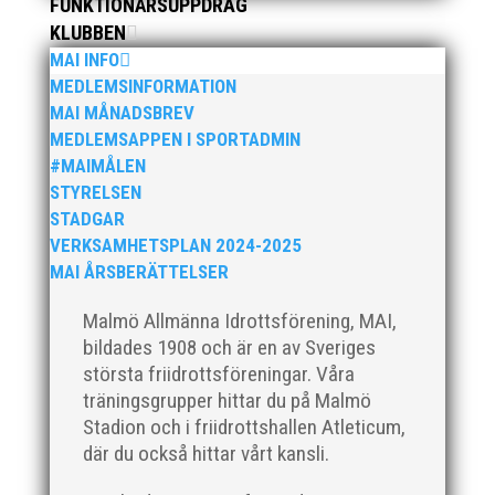
FUNKTIONÄRSUPPDRAG
KLUBBEN
Klubbchef – Malmö Allmänna Idrottsförening (MAI)
MAI INFO
Vill du vara med och skapa glädje, gemenskap och
MEDLEMSINFORMATION
utveckling i en av Sveriges största
MAI MÅNADSBREV
friidrottsföreningar? Malmö Allmänna Idrottsförening
MEDLEMSAPPEN I SPORTADMIN
– MAI – söker en engagerad, strategisk,
#MAIMÅLEN
relationsbyggande och affärsinriktad...
STYRELSEN
STADGAR
VERKSAMHETSPLAN 2024-2025
MAI ÅRSBERÄTTELSER
Malmö Allmänna Idrottsförening, MAI,
bildades 1908 och är en av Sveriges
största friidrottsföreningar. Våra
träningsgrupper hittar du på Malmö
Stadion och i friidrottshallen Atleticum,
För mig har Lasse betytt oerhört mycket på flera
där du också hittar vårt kansli.
plan. På 80- och 90-talet, då jag själv var aktiv, var
han för mig en handlingskraftig ledare som alltid var