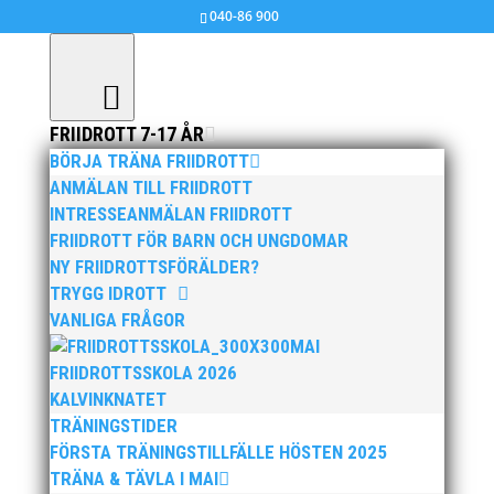
040-86 900
FRIIDROTT 7-17 ÅR
BÖRJA TRÄNA FRIIDROTT
Kalvinknatet 2012: Resultat och bilder
ANMÄLAN TILL FRIIDROTT
INTRESSEANMÄLAN FRIIDROTT
maj 31, 2012
|
Okategoriserade
FRIIDROTT FÖR BARN OCH UNGDOMAR
NY FRIIDROTTSFÖRÄLDER?
>> Kalvinknatsfinaler, klicka här!
TRYGG IDROTT
>> Startlista!
VANLIGA FRÅGOR
>> Resultat Malmö!
MAI
>>
Bilder från Kalvinknatet i Malmö!
FRIIDROTTSSKOLA 2026
KALVINKNATET
TRÄNINGSTIDER
FÖRSTA TRÄNINGSTILLFÄLLE HÖSTEN 2025
TRÄNA & TÄVLA I MAI