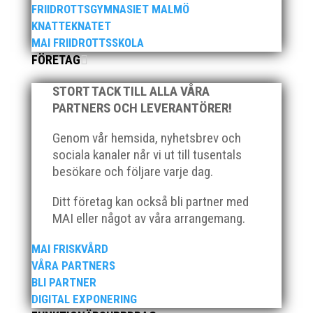
FRIIDROTTSGYMNASIET MALMÖ
priset ”Årets pulshöjare”, och bland annat fanns
ordförande Fredrik Wennolf på plats för att ta emot
KNATTEKNATET
hyllningarna. –...
MAI FRIIDROTTSSKOLA
FÖRETAG
STORT TACK TILL ALLA VÅRA
PARTNERS OCH LEVERANTÖRER!
Genom vår hemsida, nyhetsbrev och
sociala kanaler når vi ut till tusentals
Som traditionen bjuder så var vi ett helt gäng löpare
besökare och följare varje dag.
från MAI RUNNERS som sprang det mysiga
Sylvesterloppet på självaste nyårsafton. Formen är
Ditt företag kan också bli partner med
enkel, ett eller två varv runt Pildammsparken (2,7 km
MAI eller något av våra arrangemang.
respektive 5,4 kilometer), med tidtagning på de fem
främsta i varje...
MAI FRISKVÅRD
VÅRA PARTNERS
BLI PARTNER
DIGITAL EXPONERING