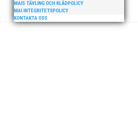
MAIS TÄVLING OCH KLÄDPOLICY
MAI INTEGRITETSPOLICY
KONTAKTA OSS
MAI Klubbkväll 8 okt – MAI bjöd in alla friidrottare
födda 2008–2018 till ett sista träningspass på Malmö
Stadion innan den rivs. Bilder, klicka här! Foto:
Thomas Leandersson
Sprinterdrottningen Julia Henriksson vann dubbla
guld när SM avgjordes i Karlstad i helgen. Thobias
Montler segrade programenligt i längdhoppet medan
MAI:s kastare firade stora triumfer. Wictor Petersson
plockade som väntat hem guldet i kula på lördagen
och bärgade...