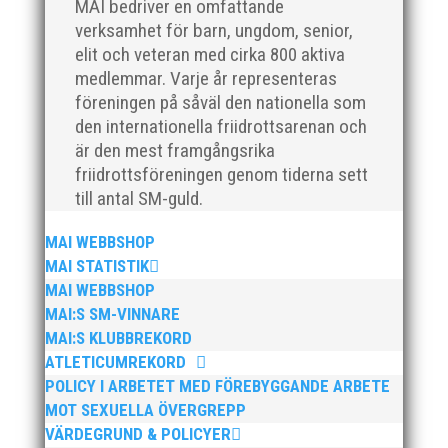
MAI bedriver en omfattande
på plats och igång med en mängd olika projekt. Med
verksamhet för barn, ungdom, senior,
sin parhäst och nära vän, Bengt Bendéus,...
elit och veteran med cirka 800 aktiva
medlemmar. Varje år representeras
föreningen på såväl den nationella som
den internationella friidrottsarenan och
är den mest framgångsrika
friidrottsföreningen genom tiderna sett
till antal SM-guld.
MAI WEBBSHOP
Nu är hösten här och för oss MAI:re betyder det olika
MAI STATISTIK
saker beroende på var man befinner sig i
MAI WEBBSHOP
organisationen. Här kommer en liten sammanfattning
från mig som ordförande i vår anrika förening om hur
MAI:S SM-VINNARE
jag uppfattar läget i våra olika verksamhetsben.
MAI:S KLUBBREKORD
BroloppetAtt...
ATLETICUMREKORD
POLICY I ARBETET MED FÖREBYGGANDE ARBETE
MOT SEXUELLA ÖVERGREPP
VÄRDEGRUND & POLICYER