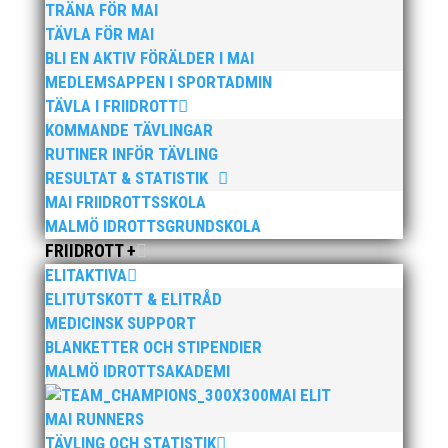
TRÄNA FÖR MAI
TÄVLA FÖR MAI
BLI EN AKTIV FÖRÄLDER I MAI
Publicerat tidigare
MEDLEMSAPPEN I SPORTADMIN
TÄVLA I FRIIDROTT
KOMMANDE TÄVLINGAR
RUTINER INFÖR TÄVLING
RESULTAT & STATISTIK
MAI FRIIDROTTSSKOLA
Bilder från Stafett-SM 2026. Foto: Thomas
MALMÖ IDROTTSGRUNDSKOLA
Leandersson Fler bilder från MAI:s Årsmöte 2026
FRIIDROTT +
ELITAKTIVA
ELITUTSKOTT & ELITRÅD
MEDICINSK SUPPORT
BLANKETTER OCH STIPENDIER
MALMÖ IDROTTSAKADEMI
MAI ELIT
MAI RUNNERS
Anders Hallström, 55, blir ny klubbchef i MAI. Han
TÄVLING OCH STATISTIK