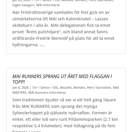
Ingen kategori
,
MAI informerar
När Friidrottssverige samlades för fest gick en av
utmärkelserna till MAI och Kalvinknatet – Lasses
skötebarn i alla år. MAI-delegationen fick ta emot
priset ”Årets pulshöjare”, och bland annat fanns
ordförande Fredrik Wennolf på plats för att ta emot
hyllningarna. –...
MAI RUNNERS SPRANG UT ÅRET MED FLAGGAN I
TOPP!
jan 6, 2026
|
15+ / Senior / Elit
,
Aktuellt
,
Allmänt
,
Hero Startsidan
,
MAI
MASTERS
,
MAI Runners informerar
Som traditionen bjuder så var vi ett helt gäng löpare
från MAI RUNNERS som sprang det mysiga
Sylvesterloppet på självaste nyårsafton. Formen är
enkel, ett eller två varv runt Pildammsparken (2,7 km
respektive 5,4 kilometer), med tidtagning på de fem