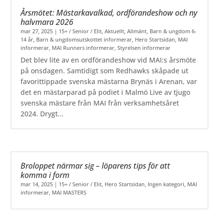
Årsmötet: Mästarkavalkad, ordförandeshow och ny
halvmara 2026
mar 27, 2025
|
15+ / Senior / Elit
,
Aktuellt
,
Allmänt
,
Barn & ungdom 6-
14 år
,
Barn & ungdomsutskottet informerar
,
Hero Startsidan
,
MAI
informerar
,
MAI Runners informerar
,
Styrelsen informerar
Det blev lite av en ordförandeshow vid MAI:s årsmöte
på onsdagen. Samtidigt som Redhawks skåpade ut
favorittippade svenska mästarna Brynäs i Arenan, var
det en mästarparad på podiet i Malmö Live av tjugo
svenska mästare från MAI från verksamhetsåret
2024. Drygt...
Broloppet närmar sig – löparens tips för att
komma i form
mar 14, 2025
|
15+ / Senior / Elit
,
Hero Startsidan
,
Ingen kategori
,
MAI
informerar
,
MAI MASTERS