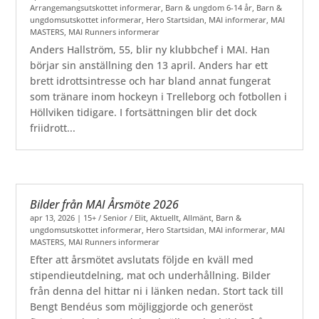
Arrangemangsutskottet informerar
,
Barn & ungdom 6-14 år
,
Barn &
ungdomsutskottet informerar
,
Hero Startsidan
,
MAI informerar
,
MAI
MASTERS
,
MAI Runners informerar
Anders Hallström, 55, blir ny klubbchef i MAI. Han
börjar sin anställning den 13 april. Anders har ett
brett idrottsintresse och har bland annat fungerat
som tränare inom hockeyn i Trelleborg och fotbollen i
Höllviken tidigare. I fortsättningen blir det dock
friidrott...
Bilder från MAI Årsmöte 2026
apr 13, 2026
|
15+ / Senior / Elit
,
Aktuellt
,
Allmänt
,
Barn &
ungdomsutskottet informerar
,
Hero Startsidan
,
MAI informerar
,
MAI
MASTERS
,
MAI Runners informerar
Efter att årsmötet avslutats följde en kväll med
stipendieutdelning, mat och underhållning. Bilder
från denna del hittar ni i länken nedan. Stort tack till
Bengt Bendéus som möjliggjorde och generöst