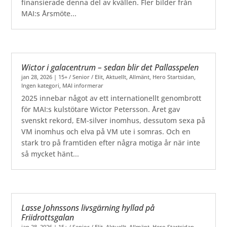
finansierade denna del av kvällen. Fler bilder från
MAI:s Årsmöte...
Wictor i galacentrum – sedan blir det Pallasspelen
jan 28, 2026
|
15+ / Senior / Elit
,
Aktuellt
,
Allmänt
,
Hero Startsidan
,
Ingen kategori
,
MAI informerar
2025 innebar något av ett internationellt genombrott
för MAI:s kulstötare Wictor Petersson. Året gav
svenskt rekord, EM-silver inomhus, dessutom sexa på
VM inomhus och elva på VM ute i somras. Och en
stark tro på framtiden efter några motiga år när inte
så mycket hänt...
Lasse Johnssons livsgärning hyllad på
Friidrottsgalan
jan 28, 2026
|
15+ / Senior / Elit
,
Aktuellt
,
Allmänt
,
Hero Startsidan
,