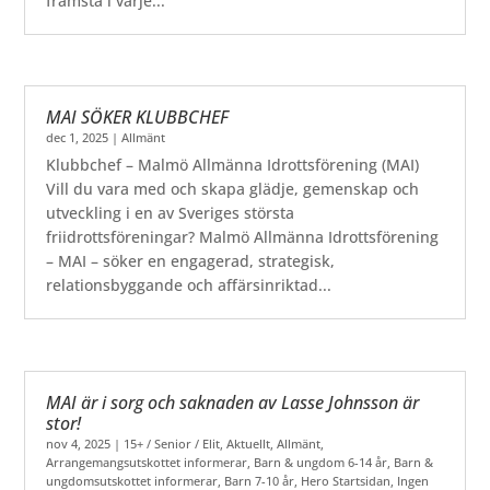
främsta i varje...
MAI SÖKER KLUBBCHEF
dec 1, 2025
|
Allmänt
Klubbchef – Malmö Allmänna Idrottsförening (MAI)
Vill du vara med och skapa glädje, gemenskap och
utveckling i en av Sveriges största
friidrottsföreningar? Malmö Allmänna Idrottsförening
– MAI – söker en engagerad, strategisk,
relationsbyggande och affärsinriktad...
MAI är i sorg och saknaden av Lasse Johnsson är
stor!
nov 4, 2025
|
15+ / Senior / Elit
,
Aktuellt
,
Allmänt
,
Arrangemangsutskottet informerar
,
Barn & ungdom 6-14 år
,
Barn &
ungdomsutskottet informerar
,
Barn 7-10 år
,
Hero Startsidan
,
Ingen