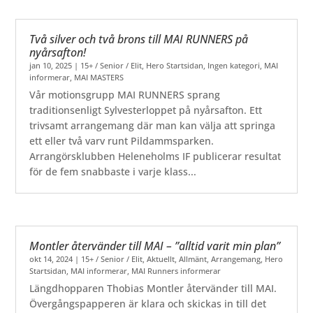
Två silver och två brons till MAI RUNNERS på
nyårsafton!
jan 10, 2025
|
15+ / Senior / Elit
,
Hero Startsidan
,
Ingen kategori
,
MAI
informerar
,
MAI MASTERS
Vår motionsgrupp MAI RUNNERS sprang
traditionsenligt Sylvesterloppet på nyårsafton. Ett
trivsamt arrangemang där man kan välja att springa
ett eller två varv runt Pildammsparken.
Arrangörsklubben Heleneholms IF publicerar resultat
för de fem snabbaste i varje klass...
Montler återvänder till MAI – ”alltid varit min plan”
okt 14, 2024
|
15+ / Senior / Elit
,
Aktuellt
,
Allmänt
,
Arrangemang
,
Hero
Startsidan
,
MAI informerar
,
MAI Runners informerar
Längdhopparen Thobias Montler återvänder till MAI.
Övergångspapperen är klara och skickas in till det