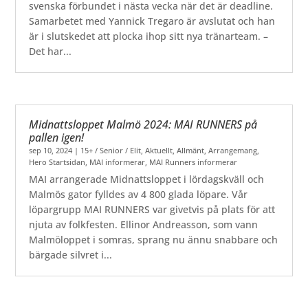
svenska förbundet i nästa vecka när det är deadline.
Samarbetet med Yannick Tregaro är avslutat och han
är i slutskedet att plocka ihop sitt nya tränarteam. –
Det har...
Midnattsloppet Malmö 2024: MAI RUNNERS på
pallen igen!
sep 10, 2024
|
15+ / Senior / Elit
,
Aktuellt
,
Allmänt
,
Arrangemang
,
Hero Startsidan
,
MAI informerar
,
MAI Runners informerar
MAI arrangerade Midnattsloppet i lördagskväll och
Malmös gator fylldes av 4 800 glada löpare. Vår
löpargrupp MAI RUNNERS var givetvis på plats för att
njuta av folkfesten. Ellinor Andreasson, som vann
Malmöloppet i somras, sprang nu ännu snabbare och
bärgade silvret i...