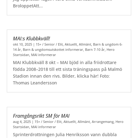
BroloppetAtt...
MAI:s Klubbkväll!
okt 10, 2025
|
15+ / Senior / Elit
,
Aktuellt
,
Allmänt
,
Barn & ungdom 6-
14 år
,
Barn & ungdomsutskottet informerar
,
Barn 7-10 år
,
Hero
Startsidan
,
MAI informerar
MAI Klubbkväll 8 okt – MAI bjöd in alla friidrottare
födda 2008–2018 till ett sista träningspass på Malmö
Stadion innan den rivs. Bilder, klicka här! Foto:
Thomas Leandersson
Framgångsrikt SM för MAI
aug 4, 2025
|
15+ / Senior / Elit
,
Aktuellt
,
Allmänt
,
Arrangemang
,
Hero
Startsidan
,
MAI informerar
Sprinterdrottningen Julia Henriksson vann dubbla