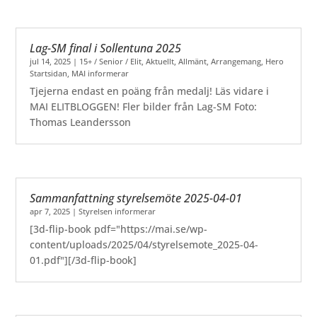
Lag-SM final i Sollentuna 2025
jul 14, 2025
|
15+ / Senior / Elit
,
Aktuellt
,
Allmänt
,
Arrangemang
,
Hero
Startsidan
,
MAI informerar
Tjejerna endast en poäng från medalj! Läs vidare i
MAI ELITBLOGGEN! Fler bilder från Lag-SM Foto:
Thomas Leandersson
Sammanfattning styrelsemöte 2025-04-01
apr 7, 2025
|
Styrelsen informerar
[3d-flip-book pdf="https://mai.se/wp-
content/uploads/2025/04/styrelsemote_2025-04-
01.pdf"][/3d-flip-book]