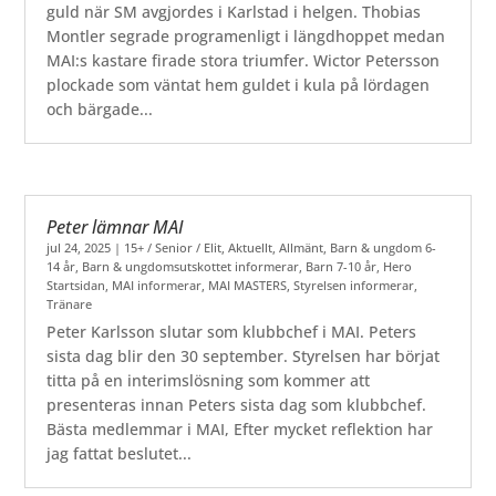
guld när SM avgjordes i Karlstad i helgen. Thobias
Montler segrade programenligt i längdhoppet medan
MAI:s kastare firade stora triumfer. Wictor Petersson
plockade som väntat hem guldet i kula på lördagen
och bärgade...
Peter lämnar MAI
jul 24, 2025
|
15+ / Senior / Elit
,
Aktuellt
,
Allmänt
,
Barn & ungdom 6-
14 år
,
Barn & ungdomsutskottet informerar
,
Barn 7-10 år
,
Hero
Startsidan
,
MAI informerar
,
MAI MASTERS
,
Styrelsen informerar
,
Tränare
Peter Karlsson slutar som klubbchef i MAI. Peters
sista dag blir den 30 september. Styrelsen har börjat
titta på en interimslösning som kommer att
presenteras innan Peters sista dag som klubbchef.
Bästa medlemmar i MAI, Efter mycket reflektion har
jag fattat beslutet...