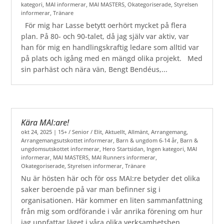
kategori
,
MAI informerar
,
MAI MASTERS
,
Okategoriserade
,
Styrelsen
informerar
,
Tränare
För mig har Lasse betytt oerhört mycket på flera
plan. På 80- och 90-talet, då jag själv var aktiv, var
han för mig en handlingskraftig ledare som alltid var
på plats och igång med en mängd olika projekt. Med
sin parhäst och nära vän, Bengt Bendéus,...
Kära MAI:are!
okt 24, 2025
|
15+ / Senior / Elit
,
Aktuellt
,
Allmänt
,
Arrangemang
,
Arrangemangsutskottet informerar
,
Barn & ungdom 6-14 år
,
Barn &
ungdomsutskottet informerar
,
Hero Startsidan
,
Ingen kategori
,
MAI
informerar
,
MAI MASTERS
,
MAI Runners informerar
,
Okategoriserade
,
Styrelsen informerar
,
Tränare
Nu är hösten här och för oss MAI:re betyder det olika
saker beroende på var man befinner sig i
organisationen. Här kommer en liten sammanfattning
från mig som ordförande i vår anrika förening om hur
jag uppfattar läget i våra olika verksamhetsben.