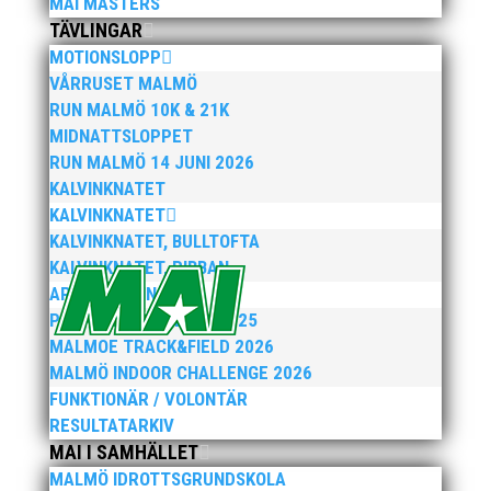
MAI MASTERS
Bilder från denna del hittar ni i länken nedan.
TÄVLINGAR
Stort tack till Bengt Bendéus som möjliggjorde
MOTIONSLOPP
och generöst finansierade denna del av
VÅRRUSET MALMÖ
kvällen. Fler bilder från MAI:s Årsmöte...
RUN MALMÖ 10K & 21K
MIDNATTSLOPPET
RUN MALMÖ 14 JUNI 2026
KALVINKNATET
KALVINKNATET
KALVINKNATET, BULLTOFTA
KALVINKNATET, RIBBAN
ARENATÄVLINGAR
PEPPARKAKSSPELEN 2025
2025 innebar något av ett internationellt
MALMOE TRACK&FIELD 2026
genombrott för MAI:s kulstötare Wictor
MALMÖ INDOOR CHALLENGE 2026
Petersson. Året gav svenskt rekord, EM-silver
FUNKTIONÄR / VOLONTÄR
inomhus, dessutom sexa på VM inomhus och
RESULTATARKIV
elva på VM ute i somras. Och en stark tro på
MAI I SAMHÄLLET
framtiden efter några motiga år när inte så
MALMÖ IDROTTSGRUNDSKOLA
mycket hänt...