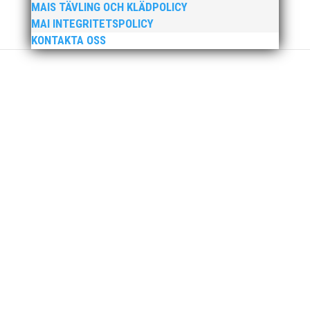
MAIS TÄVLING OCH KLÄDPOLICY
en mängd olika projekt. Med sin parhäst och
MAI INTEGRITETSPOLICY
nära vän, Bengt Bendéus,...
KONTAKTA OSS
Nu är hösten här och för oss MAI:re betyder
det olika saker beroende på var man befinner
sig i organisationen. Här kommer en liten
sammanfattning från mig som ordförande i vår
anrika förening om hur jag uppfattar läget i