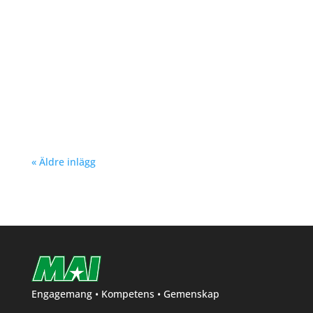
Nu kan du se träningstider för barn och
ungdom Hösten 2024. Klicka här!
« Äldre inlägg
Engagemang • Kompetens • Gemenskap