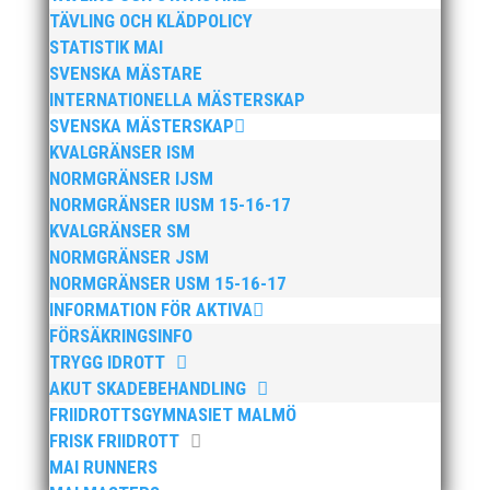
TÄVLING OCH KLÄDPOLICY
STATISTIK MAI
SVENSKA MÄSTARE
INTERNATIONELLA MÄSTERSKAP
Anders Hallström, 55, blir ny klubbchef i MAI.
Han börjar sin anställning den 13 april. Anders
SVENSKA MÄSTERSKAP
har ett brett idrottsintresse och har bland
KVALGRÄNSER ISM
annat fungerat som tränare inom hockeyn i
NORMGRÄNSER IJSM
Trelleborg och fotbollen i Höllviken tidigare. I
NORMGRÄNSER IUSM 15-16-17
fortsättningen blir det dock friidrott...
KVALGRÄNSER SM
NORMGRÄNSER JSM
NORMGRÄNSER USM 15-16-17
INFORMATION FÖR AKTIVA
FÖRSÄKRINGSINFO
TRYGG IDROTT
AKUT SKADEBEHANDLING
FRIIDROTTSGYMNASIET MALMÖ
FRISK FRIIDROTT
Efter att årsmötet avslutats följde en kväll med
MAI RUNNERS
stipendieutdelning, mat och underhållning.