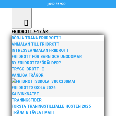
040-86 900
FRIIDROTT 7-17 ÅR
BÖRJA TRÄNA FRIIDROTT
KASTTÄVLINGAR 2015
ANMÄLAN TILL FRIIDROTT
INTRESSEANMÄLAN FRIIDROTT
apr 17, 2015
|
Ingen kategori
,
MAI MASTERS
FRIIDROTT FÖR BARN OCH UNGDOMAR
NY FRIIDROTTSFÖRÄLDER?
TRYGG IDROTT
Tidsschema 2015 och inbjudan till den första
VANLIGA FRÅGOR
tävlingen den 16 maj, VDM i Viktkastning.
MAI
FRIIDROTTSSKOLA 2026
>>
Ladda ner Kasttävlingar 2015!
KALVINKNATET
TRÄNINGSTIDER
FÖRSTA TRÄNINGSTILLFÄLLE HÖSTEN 2025
TRÄNA & TÄVLA I MAI