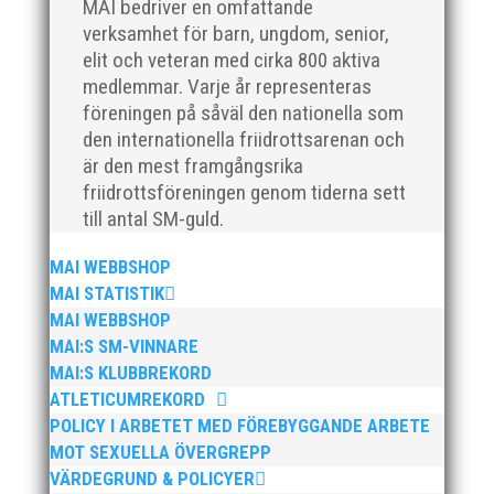
MAI bedriver en omfattande
Idrottsförening – MAI – söker en engagerad,
verksamhet för barn, ungdom, senior,
strategisk, relationsbyggande och
elit och veteran med cirka 800 aktiva
affärsinriktad...
medlemmar. Varje år representeras
föreningen på såväl den nationella som
den internationella friidrottsarenan och
är den mest framgångsrika
friidrottsföreningen genom tiderna sett
till antal SM-guld.
MAI WEBBSHOP
MAI STATISTIK
MAI WEBBSHOP
MAI:S SM-VINNARE
MAI:S KLUBBREKORD
ATLETICUMREKORD
För mig har Lasse betytt oerhört mycket på
POLICY I ARBETET MED FÖREBYGGANDE ARBETE
flera plan. På 80- och 90-talet, då jag själv var
MOT SEXUELLA ÖVERGREPP
aktiv, var han för mig en handlingskraftig
VÄRDEGRUND & POLICYER
ledare som alltid var på plats och igång med