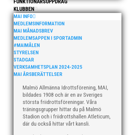
FUNKTIONÄRSUPPDRAG
KLUBBEN
MAI INFO
MEDLEMSINFORMATION
Som traditionen bjuder så var vi ett helt gäng
MAI MÅNADSBREV
löpare från MAI RUNNERS som sprang det
MEDLEMSAPPEN I SPORTADMIN
mysiga Sylvesterloppet på självaste nyårsafton.
#MAIMÅLEN
Formen är enkel, ett eller två varv runt
STYRELSEN
Pildammsparken (2,7 km respektive 5,4
STADGAR
kilometer), med tidtagning på de fem främsta i
VERKSAMHETSPLAN 2024-2025
varje...
MAI ÅRSBERÄTTELSER
Malmö Allmänna Idrottsförening, MAI,
bildades 1908 och är en av Sveriges
största friidrottsföreningar. Våra
träningsgrupper hittar du på Malmö
Klubbchef – Malmö Allmänna Idrottsförening
Stadion och i friidrottshallen Atleticum,
(MAI) Vill du vara med och skapa glädje,
där du också hittar vårt kansli.
gemenskap och utveckling i en av Sveriges
största friidrottsföreningar? Malmö Allmänna