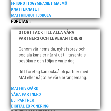
FRIIDROTTSGYMNASIET MALMÖ
KNATTEKNATET
MAI FRIIDROTTSSKOLA
FÖRETAG
STORT TACK TILL ALLA VÅRA
PARTNERS OCH LEVERANTÖRER!
Genom vår hemsida, nyhetsbrev och
När Friidrottssverige samlades för fest gick en
sociala kanaler når vi ut till tusentals
av utmärkelserna till MAI och Kalvinknatet –
besökare och följare varje dag.
Lasses skötebarn i alla år. MAI-delegationen
fick ta emot priset ”Årets pulshöjare”, och
Ditt företag kan också bli partner med
bland annat fanns ordförande Fredrik Wennolf
MAI eller något av våra arrangemang.
på plats för att ta emot hyllningarna. –...
MAI FRISKVÅRD
VÅRA PARTNERS
BLI PARTNER
DIGITAL EXPONERING