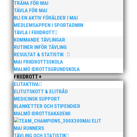
TRÄNA FÖR MAI
TÄVLA FÖR MAI
BLI EN AKTIV FÖRÄLDER I MAI
Publicerat tidigare
MEDLEMSAPPEN I SPORTADMIN
TÄVLA I FRIIDROTT
KOMMANDE TÄVLINGAR
RUTINER INFÖR TÄVLING
RESULTAT & STATISTIK
MAI FRIIDROTTSSKOLA
MALMÖ IDROTTSGRUNDSKOLA
Bilder från Stafett-SM 2026. Foto: Thomas
FRIIDROTT +
Leandersson Fler bilder från MAI:s Årsmöte
2026
ELITAKTIVA
ELITUTSKOTT & ELITRÅD
MEDICINSK SUPPORT
BLANKETTER OCH STIPENDIER
MALMÖ IDROTTSAKADEMI
MAI ELIT
MAI RUNNERS
TÄVLING OCH STATISTIK