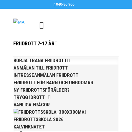
040-86 900
FRIIDROTT 7-17 ÅR
MAI Klubbmästare 2015
nov 10, 2015
|
Okategoriserade
BÖRJA TRÄNA FRIIDROTT
ANMÄLAN TILL FRIIDROTT
Nu finns det en preliminär lista på klubbmästarna
INTRESSEANMÄLAN FRIIDROTT
i årsklasserna 10-14 år, plaketterna
FRIIDROTT FÖR BARN OCH UNGDOMAR
kommer att delas ut på UU:s julavslutning 22
NY FRIIDROTTSFÖRÄLDER?
november.
TRYGG IDROTT
VANLIGA FRÅGOR
Vi är tacksamma för kompletteringar och
MAI
eventuella rättelser.
Observera att det enbart gäller tävlingar
FRIIDROTTSSKOLA 2026
utomhus.
KALVINKNATET