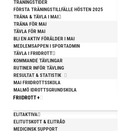
TRÄNINGSTIDER
Maila till:
info@mai.se
FÖRSTA TRÄNINGSTILLFÄLLE HÖSTEN 2025
>>
Ladda ner klubbmästare 2015 som PDF-fil
TRÄNA & TÄVLA I MAI
TRÄNA FÖR MAI
TÄVLA FÖR MAI
BLI EN AKTIV FÖRÄLDER I MAI
MEDLEMSAPPEN I SPORTADMIN
TÄVLA I FRIIDROTT
KOMMANDE TÄVLINGAR
Publicerat tidigare
RUTINER INFÖR TÄVLING
RESULTAT & STATISTIK
MAI FRIIDROTTSSKOLA
MALMÖ IDROTTSGRUNDSKOLA
FRIIDROTT +
Bilder från Stafett-SM 2026. Foto: Thomas
ELITAKTIVA
Leandersson Fler bilder från MAI:s Årsmöte 2026
ELITUTSKOTT & ELITRÅD
MEDICINSK SUPPORT