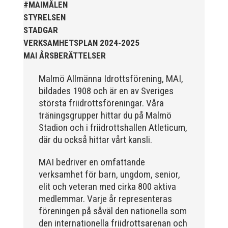
#MAIMÅLEN
STYRELSEN
STADGAR
VERKSAMHETSPLAN 2024-2025
MAI ÅRSBERÄTTELSER
För mig har Lasse betytt oerhört mycket på flera
plan. På 80- och 90-talet, då jag själv var aktiv, var
Malmö Allmänna Idrottsförening, MAI,
han för mig en handlingskraftig ledare som alltid var
på plats och igång med en mängd olika projekt. Med
bildades 1908 och är en av Sveriges
sin parhäst och nära vän, Bengt Bendéus,...
största friidrottsföreningar. Våra
träningsgrupper hittar du på Malmö
Stadion och i friidrottshallen Atleticum,
där du också hittar vårt kansli.
MAI bedriver en omfattande
verksamhet för barn, ungdom, senior,
elit och veteran med cirka 800 aktiva
medlemmar. Varje år representeras
Nu är hösten här och för oss MAI:re betyder det olika
föreningen på såväl den nationella som
saker beroende på var man befinner sig i
den internationella friidrottsarenan och