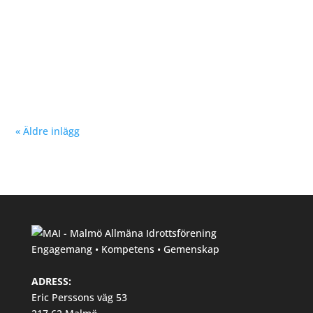
Nu kan du se träningstider för barn och ungdom
Hösten 2024. Klicka här!
« Äldre inlägg
Engagemang • Kompetens • Gemenskap
ADRESS:
Eric Perssons väg 53