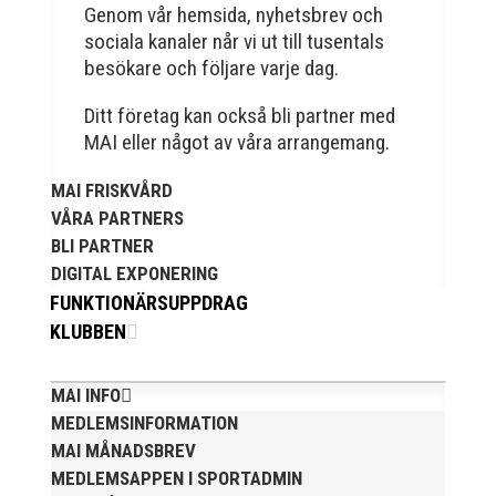
Sylvesterloppet på självaste nyårsafton. Formen är
Genom vår hemsida, nyhetsbrev och
enkel, ett eller två varv runt Pildammsparken (2,7 km
sociala kanaler når vi ut till tusentals
respektive 5,4 kilometer), med tidtagning på de fem
besökare och följare varje dag.
främsta i varje...
Ditt företag kan också bli partner med
MAI eller något av våra arrangemang.
MAI FRISKVÅRD
VÅRA PARTNERS
Klubbchef – Malmö Allmänna Idrottsförening (MAI)
BLI PARTNER
Vill du vara med och skapa glädje, gemenskap och
DIGITAL EXPONERING
utveckling i en av Sveriges största
FUNKTIONÄRSUPPDRAG
friidrottsföreningar? Malmö Allmänna Idrottsförening
KLUBBEN
– MAI – söker en engagerad, strategisk,
relationsbyggande och affärsinriktad...
MAI INFO
MEDLEMSINFORMATION
MAI MÅNADSBREV
MEDLEMSAPPEN I SPORTADMIN