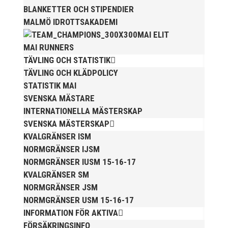
BLANKETTER OCH STIPENDIER
MALMÖ IDROTTSAKADEMI
MAI ELIT
MAI RUNNERS
TÄVLING OCH STATISTIK
TÄVLING OCH KLÄDPOLICY
Anders Hallström, 55, blir ny klubbchef i MAI. Han
STATISTIK MAI
börjar sin anställning den 13 april. Anders har ett
SVENSKA MÄSTARE
brett idrottsintresse och har bland annat fungerat
INTERNATIONELLA MÄSTERSKAP
som tränare inom hockeyn i Trelleborg och fotbollen i
SVENSKA MÄSTERSKAP
Höllviken tidigare. I fortsättningen blir det dock
friidrott...
KVALGRÄNSER ISM
NORMGRÄNSER IJSM
NORMGRÄNSER IUSM 15-16-17
KVALGRÄNSER SM
NORMGRÄNSER JSM
NORMGRÄNSER USM 15-16-17
INFORMATION FÖR AKTIVA
FÖRSÄKRINGSINFO
Efter att årsmötet avslutats följde en kväll med