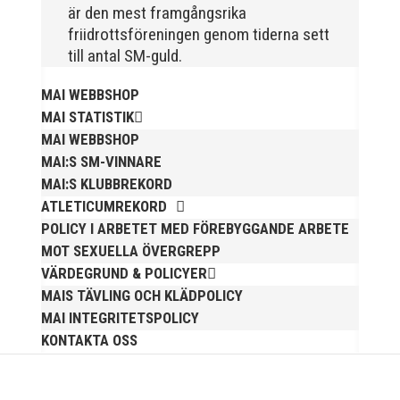
organisationen. Här kommer en liten sammanfattning
är den mest framgångsrika
från mig som ordförande i vår anrika förening om hur
friidrottsföreningen genom tiderna sett
jag uppfattar läget i våra olika verksamhetsben.
till antal SM-guld.
BroloppetAtt...
MAI WEBBSHOP
MAI STATISTIK
MAI WEBBSHOP
MAI:S SM-VINNARE
MAI:S KLUBBREKORD
ATLETICUMREKORD
MAI Klubbkväll 8 okt – MAI bjöd in alla friidrottare
POLICY I ARBETET MED FÖREBYGGANDE ARBETE
födda 2008–2018 till ett sista träningspass på Malmö
MOT SEXUELLA ÖVERGREPP
Stadion innan den rivs. Bilder, klicka här! Foto:
VÄRDEGRUND & POLICYER
Thomas Leandersson
MAIS TÄVLING OCH KLÄDPOLICY
MAI INTEGRITETSPOLICY
KONTAKTA OSS