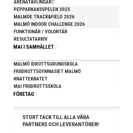
ARENATÄVLINGAR
PEPPARKAKSSPELEN 2025
MALMOE TRACK&FIELD 2026
MALMÖ INDOOR CHALLENGE 2026
FUNKTIONÄR / VOLONTÄR
När Friidrottssverige samlades för fest gick en av
RESULTATARKIV
utmärkelserna till MAI och Kalvinknatet – Lasses
MAI I SAMHÄLLET
skötebarn i alla år. MAI-delegationen fick ta emot
priset ”Årets pulshöjare”, och bland annat fanns
ordförande Fredrik Wennolf på plats för att ta emot
MALMÖ IDROTTSGRUNDSKOLA
hyllningarna. –...
FRIIDROTTSGYMNASIET MALMÖ
KNATTEKNATET
MAI FRIIDROTTSSKOLA
FÖRETAG
STORT TACK TILL ALLA VÅRA
Som traditionen bjuder så var vi ett helt gäng löpare
PARTNERS OCH LEVERANTÖRER!
från MAI RUNNERS som sprang det mysiga