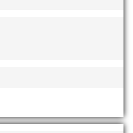
te nyårsafton. Formen är enkel, ett eller två varv
Sveriges största friidrottsföreningar? Malmö