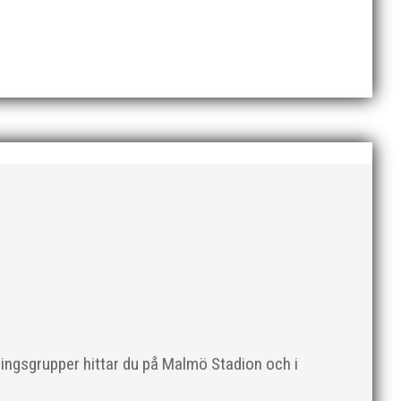
n
ningsgrupper hittar du på Malmö Stadion och i
svenska mästarna Brynäs i Arenan, var det en