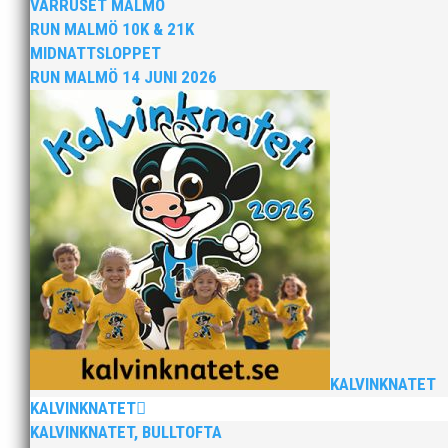
För mig har Lasse betytt oerhört mycket på flera plan.
VÅRRUSET MALMÖ
med en mängd olika projekt. Med sin parhäst och nä
RUN MALMÖ 10K & 21K
MIDNATTSLOPPET
RUN MALMÖ 14 JUNI 2026
Nu är hösten här och för oss MAI:re betyder det oli
ordförande i vår anrika förening om hur jag uppfattar
KALVINKNATET
KALVINKNATET
MAI Klubbkväll 8 okt – MAI bjöd in alla friidrottare f
KALVINKNATET, BULLTOFTA