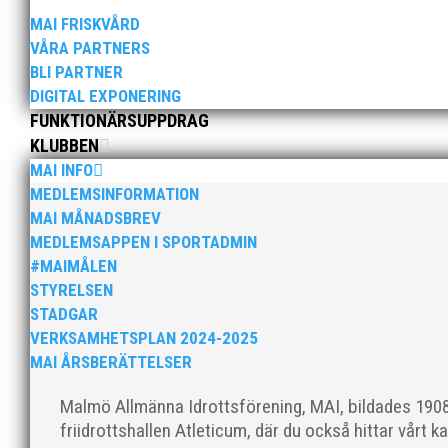
MAI FRISKVÅRD
VÅRA PARTNERS
BLI PARTNER
Tjejerna endast en poäng från medalj! Läs vidare i 
DIGITAL EXPONERING
FUNKTIONÄRSUPPDRAG
KLUBBEN
MAI INFO
MEDLEMSINFORMATION
MAI MÅNADSBREV
MEDLEMSAPPEN I SPORTADMIN
#MAIMÅLEN
[3d-flip-book pdf="https://mai.se/wp-content/uploads
STYRELSEN
STADGAR
VERKSAMHETSPLAN 2024-2025
MAI ÅRSBERÄTTELSER
Malmö Allmänna Idrottsförening, MAI, bildades 1908 
friidrottshallen Atleticum, där du också hittar vårt ka
Det blev lite av en ordförandeshow vid MAI:s årsmöt