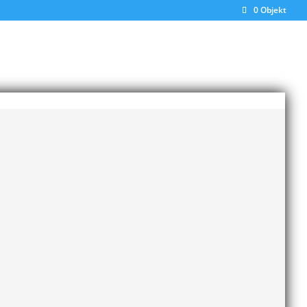
0 Objekt
ing vid söndagens kvalomgång i Lund, slutade
nd.
nte att avgöras i Uddevalla, utan i Göteborg i