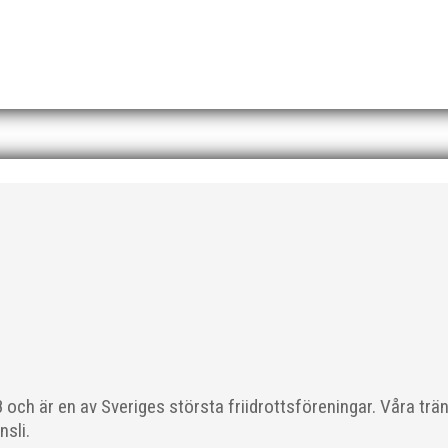
MAI ELITBLOGGEN! Fler bilder från Lag-SM Foto: Thomas Leandersso
/2025/04/styrelsemote_2025-04-01.pdf"][/3d-flip-book]
och är en av Sveriges största friidrottsföreningar. Våra trä
nsli.
e på onsdagen. Samtidigt som Redhawks skåpade ut favorittippade 