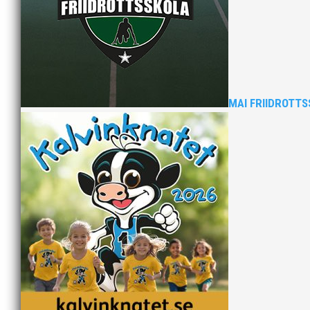
samband med Finnkampen!
Flera av våra MAI:are gjorde även individuell
Grattis till fina prestationer!
>>
Fler bilder, klicka här!
MAI FRIIDROTTS
Bilder från Stafett-SM 2026. Foto: Thomas Leandersso