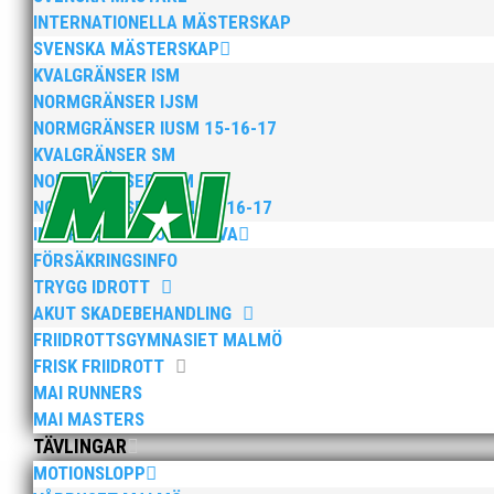
INTERNATIONELLA MÄSTERSKAP
Som traditionen bjuder så var vi ett helt gäng löpare
SVENSKA MÄSTERSKAP
runt Pildammsparken (2,7 km respektive 5,4 kilometer)
KVALGRÄNSER ISM
NORMGRÄNSER IJSM
NORMGRÄNSER IUSM 15-16-17
KVALGRÄNSER SM
NORMGRÄNSER JSM
NORMGRÄNSER USM 15-16-17
INFORMATION FÖR AKTIVA
FÖRSÄKRINGSINFO
Klubbchef – Malmö Allmänna Idrottsförening (MAI) Vil
Allmänna Idrottsförening – MAI – söker en engagerad, 
TRYGG IDROTT
AKUT SKADEBEHANDLING
FRIIDROTTSGYMNASIET MALMÖ
FRISK FRIIDROTT
MAI RUNNERS
MAI MASTERS
TÄVLINGAR
MOTIONSLOPP