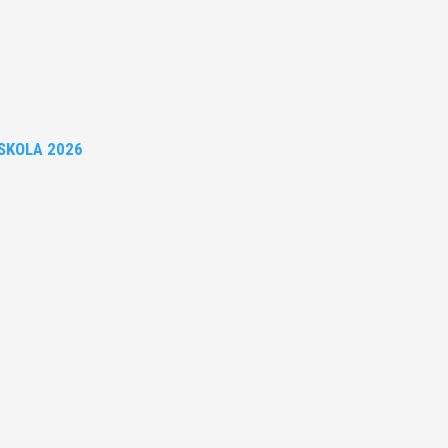
t mycket bra ifrån sig genom att klara Skånes Friidrottsförbunds k
SKOLA 2026
Publicerat tidigare
n Fler bilder från MAI:s Årsmöte 2026