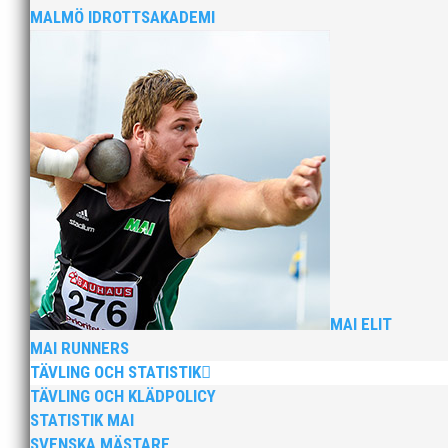
MALMÖ IDROTTSAKADEMI
2025 innebar något av ett internationellt genombrott
elva på VM ute i somras. Och en stark tro på framtide
När Friidrottssverige samlades för fest gick en av utm
och bland annat fanns ordförande Fredrik Wennolf på p
MAI ELIT
MAI RUNNERS
TÄVLING OCH STATISTIK
TÄVLING OCH KLÄDPOLICY
STATISTIK MAI
SVENSKA MÄSTARE