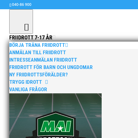
040-86 900
FRIIDROTT 7-17 ÅR
BÖRJA TRÄNA FRIIDROTT
ANMÄLAN TILL FRIIDROTT
INTRESSEANMÄLAN FRIIDROTT
Kraftmätning
FRIIDROTT FÖR BARN OCH UNGDOMAR
maj 28, 2012
|
Okategoriserade
NY FRIIDROTTSFÖRÄLDER?
TRYGG IDROTT
MAI är klara för final i Kraftmätningen, en la
VANLIGA FRÅGOR
MAI:s killar på första plats och tjejerna på a
Foto: Hans Wiberg
Finalen i Kräftmätningen äger rum i Uddevalla