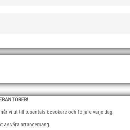
ld när SM avgjordes i Karlstad i helgen. Thobias Montler segrade
 väntat hem guldet i kula på lördagen och bärgade...
VERANTÖRER!
ta dag blir den 30 september. Styrelsen har börjat titta på en in
 mycket reflektion har jag fattat beslutet...
r vi ut till tusentals besökare och följare varje dag.
got av våra arrangemang.