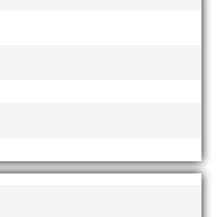
esse och har bland annat fungerat som tränare inom
ni i länken nedan. Stort tack till Bengt Bendéus som