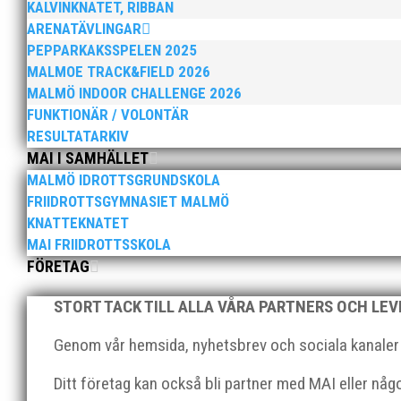
KALVINKNATET, RIBBAN
ARENATÄVLINGAR
PEPPARKAKSSPELEN 2025
MALMOE TRACK&FIELD 2026
MALMÖ INDOOR CHALLENGE 2026
FUNKTIONÄR / VOLONTÄR
Sprinterdrottningen Julia Henriksson vann dubbla gu
RESULTATARKIV
firade stora triumfer. Wictor Petersson plockade som
MAI I SAMHÄLLET
MALMÖ IDROTTSGRUNDSKOLA
FRIIDROTTSGYMNASIET MALMÖ
KNATTEKNATET
MAI FRIIDROTTSSKOLA
FÖRETAG
STORT TACK TILL ALLA VÅRA PARTNERS OCH LE
Peter Karlsson slutar som klubbchef i MAI. Peters sis
sista dag som klubbchef. Bästa medlemmar i MAI, Efter
Genom vår hemsida, nyhetsbrev och sociala kanaler nå
Ditt företag kan också bli partner med MAI eller nå