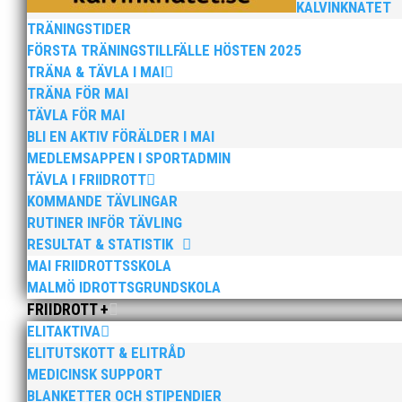
KALVINKNATET
TRÄNINGSTIDER
FÖRSTA TRÄNINGSTILLFÄLLE HÖSTEN 2025
TRÄNA & TÄVLA I MAI
TRÄNA FÖR MAI
TÄVLA FÖR MAI
Anders Hallström, 55, blir ny klubbchef i MAI. Han bö
BLI EN AKTIV FÖRÄLDER I MAI
hockeyn i Trelleborg och fotbollen i Höllviken tidigare. 
MEDLEMSAPPEN I SPORTADMIN
TÄVLA I FRIIDROTT
KOMMANDE TÄVLINGAR
RUTINER INFÖR TÄVLING
RESULTAT & STATISTIK
MAI FRIIDROTTSSKOLA
MALMÖ IDROTTSGRUNDSKOLA
Efter att årsmötet avslutats följde en kväll med stipe
FRIIDROTT +
möjliggjorde och generöst finansierade denna del av k
ELITAKTIVA
ELITUTSKOTT & ELITRÅD
MEDICINSK SUPPORT
BLANKETTER OCH STIPENDIER