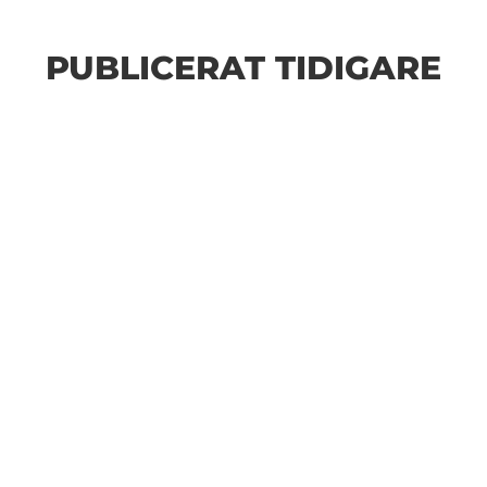
PUBLICERAT TIDIGARE
Bilder från Stafett-SM 2026. Foto: Thomas
Leandersson Fler bilder från MAI:s Årsmöte 2026