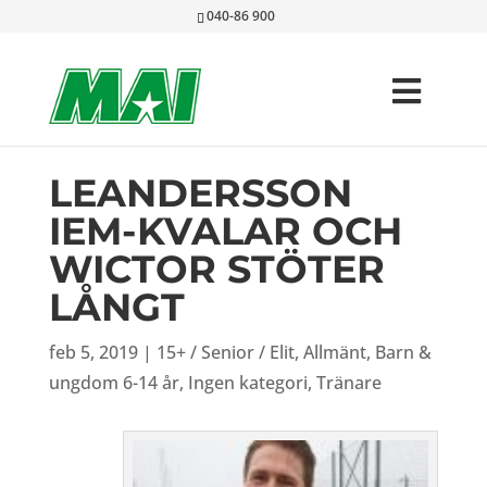
040-86 900
LEANDERSSON
IEM-KVALAR OCH
WICTOR STÖTER
LÅNGT
feb 5, 2019
|
15+ / Senior / Elit
,
Allmänt
,
Barn &
ungdom 6-14 år
,
Ingen kategori
,
Tränare