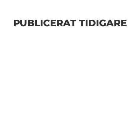
PUBLICERAT TIDIGARE
Bilder från Stafett-SM 2026. Foto: Thomas
Leandersson Fler bilder från MAI:s Årsmöte 2026