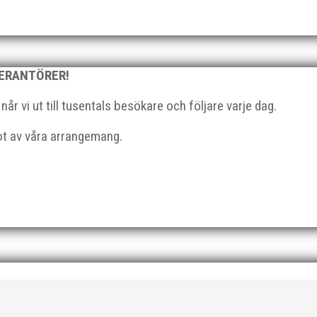
VERANTÖRER!
r vi ut till tusentals besökare och följare varje dag.
 (MAI) Vill du vara med och skapa glädje, gemenskap och utvecklin
sförening – MAI – söker en engagerad, strategisk, relationsbyggand
got av våra arrangemang.
lera plan. På 80- och 90-talet, då jag själv var aktiv, var han för 
jekt. Med sin parhäst och nära vän, Bengt Bendéus,...