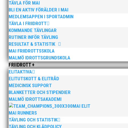
TÄVLA FÖR MAI
BLI EN AKTIV FÖRÄLDER I MAI
MEDLEMSAPPEN I SPORTADMIN
TÄVLA I FRIIDROTT
KOMMANDE TÄVLINGAR
RUTINER INFÖR TÄVLING
RESULTAT & STATISTIK
MAI FRIIDROTTSSKOLA
MALMÖ IDROTTSGRUNDSKOLA
FRIIDROTT +
ELITAKTIVA
Bilder från Stafett-SM 2026. Foto: Thomas 
ELITUTSKOTT & ELITRÅD
MEDICINSK SUPPORT
BLANKETTER OCH STIPENDIER
MALMÖ IDROTTSAKADEMI
MAI ELIT
MAI RUNNERS
TÄVLING OCH STATISTIK
TÄVLING OCH KLÄDPOLICY