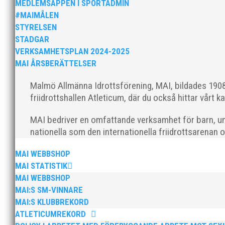
MEDLEMSAPPEN I SPORTADMIN
#MAIMÅLEN
STYRELSEN
STADGAR
VERKSAMHETSPLAN 2024-2025
MAI ÅRSBERÄTTELSER
Nu är hösten här och för oss MAI:re betyde
Malmö Allmänna Idrottsförening, MAI, bildades 1908 
från mig som ordförande i vår anrika föreni
friidrottshallen Atleticum, där du också hittar vårt ka
MAI bedriver en omfattande verksamhet för barn, un
nationella som den internationella friidrottsarenan 
MAI WEBBSHOP
MAI STATISTIK
MAI WEBBSHOP
MAI:S SM-VINNARE
MAI Klubbkväll 8 okt – MAI bjöd in alla frii
MAI:S KLUBBREKORD
Thomas Leandersson
ATLETICUMREKORD