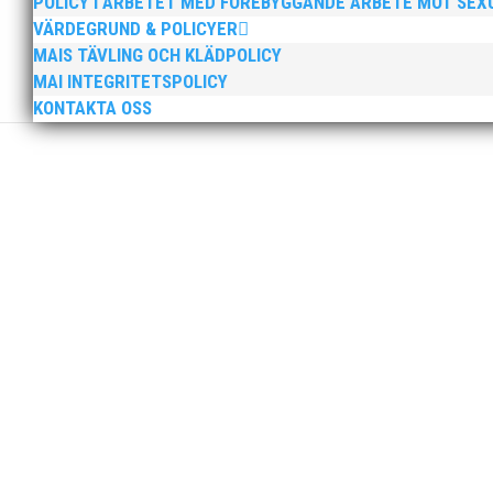
POLICY I ARBETET MED FÖREBYGGANDE ARBETE MOT SE
VÄRDEGRUND & POLICYER
MAIS TÄVLING OCH KLÄDPOLICY
MAI INTEGRITETSPOLICY
KONTAKTA OSS
Sprinterdrottningen Julia Henriksson vann 
medan MAI:s kastare firade stora triumfer.
Peter Karlsson slutar som klubbchef i MAI. 
presenteras innan Peters sista dag som klub