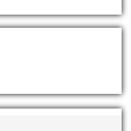
g i en av Sveriges största
e och affärsinriktad...
mig en handlingskraftig ledare som alltid var