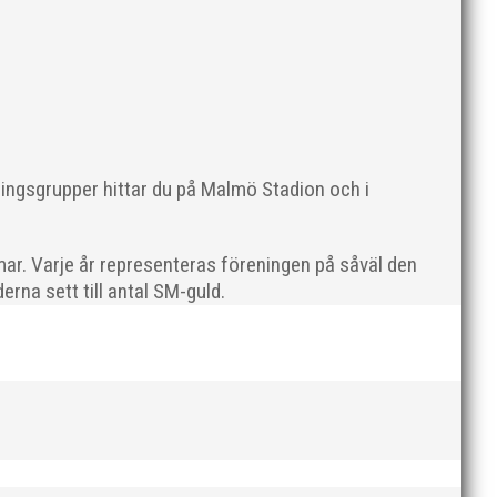
nen. Här kommer en liten sammanfattning
ningsgrupper hittar du på Malmö Stadion och i
etAtt...
ar. Varje år representeras föreningen på såväl den
rna sett till antal SM-guld.
 innan den rivs. Bilder, klicka här! Foto: