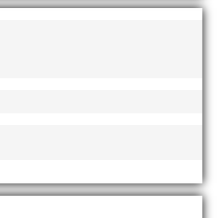
ycket hänt...
 alla år. MAI-delegationen fick ta emot
na. –...
t på självaste nyårsafton. Formen är enkel,
rje...