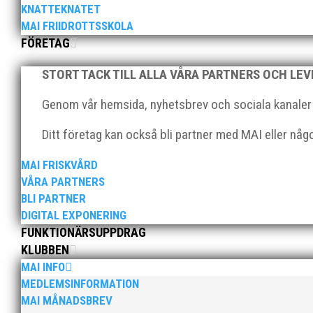
KNATTEKNATET
MAI FRIIDROTTSSKOLA
FÖRETAG
STORT TACK TILL ALLA VÅRA PARTNERS OCH LE
Genom vår hemsida, nyhetsbrev och sociala kanaler nå
Klubbchef – Malmö Allmänna Idrottsförening
friidrottsföreningar? Malmö Allmänna Idrott
Ditt företag kan också bli partner med MAI eller nå
MAI FRISKVÅRD
VÅRA PARTNERS
BLI PARTNER
DIGITAL EXPONERING
FUNKTIONÄRSUPPDRAG
KLUBBEN
MAI INFO
För mig har Lasse betytt oerhört mycket på f
MEDLEMSINFORMATION
på plats och igång med en mängd olika pro
MAI MÅNADSBREV