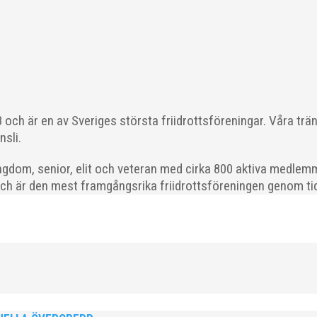
r det olika saker beroende på var man befinner sig i organisatio
och är en av Sveriges största friidrottsföreningar. Våra trä
ng om hur jag uppfattar läget i våra olika verksamhetsben. Brolopp
nsli.
gdom, senior, elit och veteran med cirka 800 aktiva medlemm
och är den mest framgångsrika friidrottsföreningen genom tide
drottare födda 2008–2018 till ett sista träningspass på Malmö Stadion