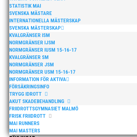
Anders Hallström, 55, blir ny klubbchef i MA
STATISTIK MAI
som tränare inom hockeyn i Trelleborg och fot
SVENSKA MÄSTARE
INTERNATIONELLA MÄSTERSKAP
SVENSKA MÄSTERSKAP
KVALGRÄNSER ISM
NORMGRÄNSER IJSM
NORMGRÄNSER IUSM 15-16-17
KVALGRÄNSER SM
NORMGRÄNSER JSM
NORMGRÄNSER USM 15-16-17
Efter att årsmötet avslutats följde en kväll
INFORMATION FÖR AKTIVA
Bengt Bendéus som möjliggjorde och generös
FÖRSÄKRINGSINFO
TRYGG IDROTT
AKUT SKADEBEHANDLING
FRIIDROTTSGYMNASIET MALMÖ
FRISK FRIIDROTT
MAI RUNNERS
MAI MASTERS
2025 innebar något av ett internationellt 