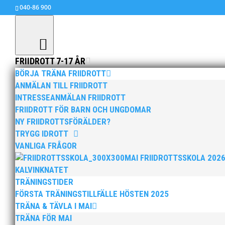
040-86 900
FRIIDROTT 7-17 ÅR
BÖRJA TRÄNA FRIIDROTT
ANMÄLAN TILL FRIIDROTT
INTRESSEANMÄLAN FRIIDROTT
Lilla DM har bytt namn t
FRIIDROTT FÖR BARN OCH UNGDOMAR
sep 21, 2015
|
Okategoriserade
NY FRIIDROTTSFÖRÄLDER?
TRYGG IDROTT
VANLIGA FRÅGOR
MAI FRIIDROTTSSKOLA 202
Nu är det dags att anmäla sig till Malmö Skol
KALVINKNATET
torsdag den 22 oktober 2015.
TRÄNINGSTIDER
Malmö Skolmästerskap i friidrott vänder sig t
FÖRSTA TRÄNINGSTILLFÄLLE HÖSTEN 2025
Anmälan och info:
http://malmo-skolmastersk
TRÄNA & TÄVLA I MAI
TRÄNA FÖR MAI