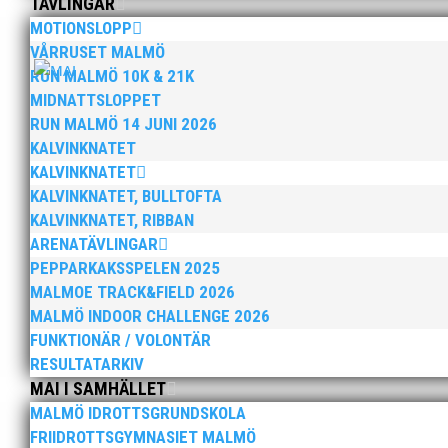
TÄVLINGAR
på VM inomhus och elva på VM ute i somras.
MOTIONSLOPP
VÅRRUSET MALMÖ
RUN MALMÖ 10K & 21K
MIDNATTSLOPPET
RUN MALMÖ 14 JUNI 2026
KALVINKNATET
KALVINKNATET
KALVINKNATET, BULLTOFTA
När Friidrottssverige samlades för fest gick
KALVINKNATET, RIBBAN
priset ”Årets pulshöjare”, och bland annat f
ARENATÄVLINGAR
PEPPARKAKSSPELEN 2025
MALMOE TRACK&FIELD 2026
MALMÖ INDOOR CHALLENGE 2026
FUNKTIONÄR / VOLONTÄR
RESULTATARKIV
MAI I SAMHÄLLET
Som traditionen bjuder så var vi ett helt 
MALMÖ IDROTTSGRUNDSKOLA
ett eller två varv runt Pildammsparken (2,7 
FRIIDROTTSGYMNASIET MALMÖ