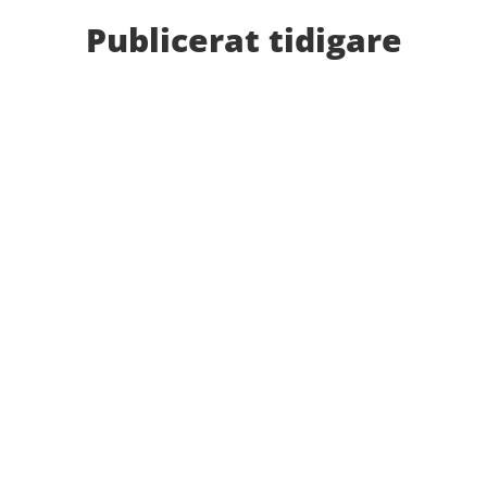
Publicerat tidigare
Bilder från Stafett-SM 2026. Foto: Thomas
Leandersson Fler bilder från MAI:s Årsmöte 2026
Anders Hallström, 55, blir ny klubbchef i MAI. Han
börjar sin anställning den 13 april. Anders har ett
brett idrottsintresse och har bland annat fungerat