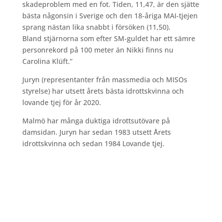
skadeproblem med en fot. Tiden, 11,47, är den sjätte
bästa någonsin i Sverige och den 18-åriga MAI-tjejen
sprang nästan lika snabbt i försöken (11,50).
Bland stjärnorna som efter SM-guldet har ett sämre
personrekord på 100 meter än Nikki finns nu
Carolina Klüft.”
Juryn (representanter från massmedia och MISOs
styrelse) har utsett årets bästa idrottskvinna och
lovande tjej för år 2020.
Malmö har många duktiga idrottsutövare på
damsidan. Juryn har sedan 1983 utsett Årets
idrottskvinna och sedan 1984 Lovande tjej.