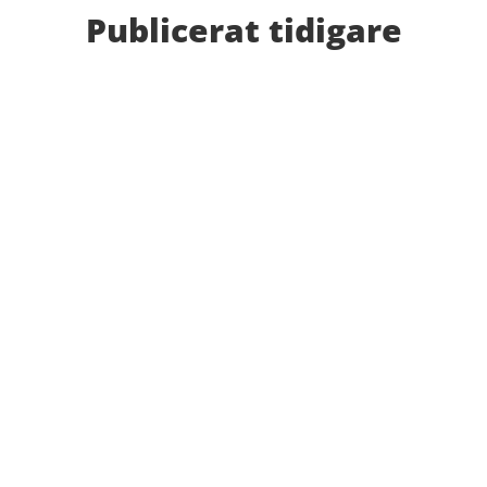
Publicerat tidigare
Bilder från Stafett-SM 2026. Foto: Thomas
Leandersson Fler bilder från MAI:s Årsmöte 2026
Anders Hallström, 55, blir ny klubbchef i MAI. Han
börjar sin anställning den 13 april. Anders har ett
brett idrottsintresse och har bland annat fungerat