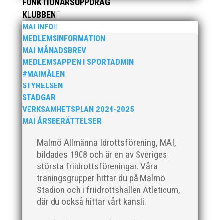
FUNKTIONÄRSUPPDRAG
KLUBBEN
MAI INFO
MEDLEMSINFORMATION
MAI MÅNADSBREV
MEDLEMSAPPEN I SPORTADMIN
#MAIMÅLEN
STYRELSEN
STADGAR
Anders Hallström, 55, blir ny klubbchef i MAI.
VERKSAMHETSPLAN 2024-2025
Han börjar sin anställning den 13 april. Anders
MAI ÅRSBERÄTTELSER
har ett brett idrottsintresse och har bland
annat fungerat som tränare inom hockeyn i
Malmö Allmänna Idrottsförening, MAI,
Trelleborg och fotbollen i Höllviken tidigare. I
bildades 1908 och är en av Sveriges
fortsättningen blir det dock friidrott...
största friidrottsföreningar. Våra
träningsgrupper hittar du på Malmö
Stadion och i friidrottshallen Atleticum,
där du också hittar vårt kansli.