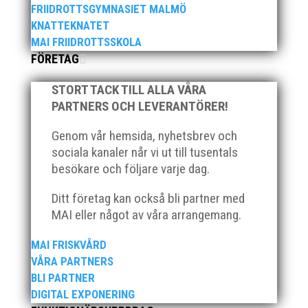
FRIIDROTTSGYMNASIET MALMÖ
/Greger Berglund
KNATTEKNATET
MAI FRIIDROTTSSKOLA
FÖRETAG
STORT TACK TILL ALLA VÅRA
PARTNERS OCH LEVERANTÖRER!
Publicerat tidigare
Genom vår hemsida, nyhetsbrev och
sociala kanaler når vi ut till tusentals
besökare och följare varje dag.
Ditt företag kan också bli partner med
MAI eller något av våra arrangemang.
Bilder från Stafett-SM 2026. Foto: Thomas
MAI FRISKVÅRD
Leandersson Fler bilder från MAI:s Årsmöte
VÅRA PARTNERS
2026
BLI PARTNER
DIGITAL EXPONERING