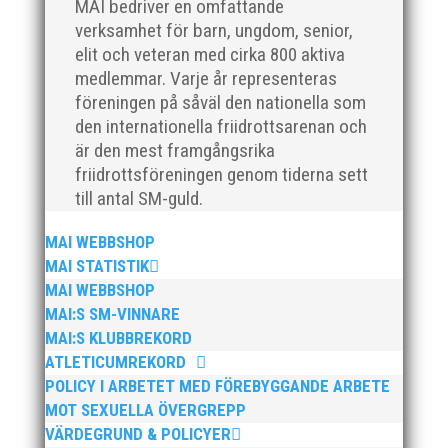
MAI bedriver en omfattande
verksamhet för barn, ungdom, senior,
elit och veteran med cirka 800 aktiva
medlemmar. Varje år representeras
Efter att årsmötet avslutats följde en kväll med
föreningen på såväl den nationella som
stipendieutdelning, mat och underhållning.
den internationella friidrottsarenan och
Bilder från denna del hittar ni i länken nedan.
är den mest framgångsrika
Stort tack till Bengt Bendéus som möjliggjorde
friidrottsföreningen genom tiderna sett
och generöst finansierade denna del av
till antal SM-guld.
kvällen. Fler bilder från MAI:s Årsmöte...
MAI WEBBSHOP
MAI STATISTIK
MAI WEBBSHOP
MAI:S SM-VINNARE
MAI:S KLUBBREKORD
ATLETICUMREKORD
POLICY I ARBETET MED FÖREBYGGANDE ARBETE
MOT SEXUELLA ÖVERGREPP
2025 innebar något av ett internationellt
VÄRDEGRUND & POLICYER