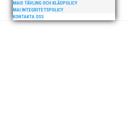
genombrott för MAI:s kulstötare Wictor
MAIS TÄVLING OCH KLÄDPOLICY
Petersson. Året gav svenskt rekord, EM-silver
MAI INTEGRITETSPOLICY
inomhus, dessutom sexa på VM inomhus och
KONTAKTA OSS
elva på VM ute i somras. Och en stark tro på
framtiden efter några motiga år när inte så
mycket hänt...
När Friidrottssverige samlades för fest gick en
av utmärkelserna till MAI och Kalvinknatet –
Lasses skötebarn i alla år. MAI-delegationen
fick ta emot priset ”Årets pulshöjare”, och
bland annat fanns ordförande Fredrik Wennolf
på plats för att ta emot hyllningarna. –...