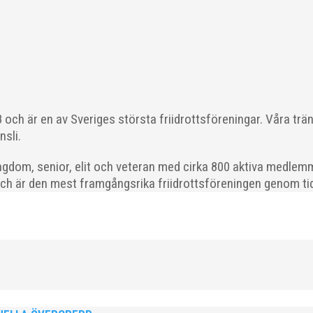
 läget i våra olika verksamhetsben. BroloppetAtt...
och är en av Sveriges största friidrottsföreningar. Våra trä
nsli.
ödda 2008–2018 till ett sista träningspass på Malmö Stadion innan d
gdom, senior, elit och veteran med cirka 800 aktiva medlemm
och är den mest framgångsrika friidrottsföreningen genom tide
ld när SM avgjordes i Karlstad i helgen. Thobias Montler segrade
 väntat hem guldet i kula på lördagen och bärgade...