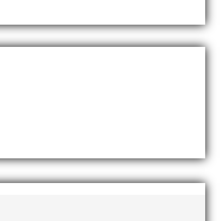
Sveriges största friidrottsföreningar? Malmö
dlingskraftig ledare som alltid var på plats och igång
ommer en liten sammanfattning från mig som