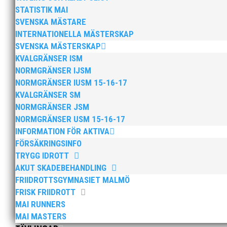
STATISTIK MAI
SVENSKA MÄSTARE
INTERNATIONELLA MÄSTERSKAP
SVENSKA MÄSTERSKAP
KVALGRÄNSER ISM
Efter att årsmötet avslutats följde en kväll med stipe
NORMGRÄNSER IJSM
möjliggjorde och generöst finansierade denna del av k
NORMGRÄNSER IUSM 15-16-17
KVALGRÄNSER SM
NORMGRÄNSER JSM
NORMGRÄNSER USM 15-16-17
INFORMATION FÖR AKTIVA
FÖRSÄKRINGSINFO
TRYGG IDROTT
2025 innebar något av ett internationellt genombrott
AKUT SKADEBEHANDLING
elva på VM ute i somras. Och en stark tro på framtide
FRIIDROTTSGYMNASIET MALMÖ
FRISK FRIIDROTT
MAI RUNNERS
MAI MASTERS