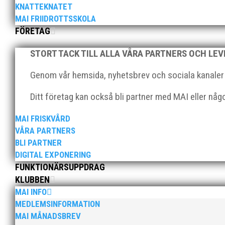
KNATTEKNATET
Klubbchef – Malmö Allmänna Idrottsförening (MAI) Vil
MAI FRIIDROTTSSKOLA
Allmänna Idrottsförening – MAI – söker en engagerad, 
FÖRETAG
STORT TACK TILL ALLA VÅRA PARTNERS OCH LE
Genom vår hemsida, nyhetsbrev och sociala kanaler nå
Ditt företag kan också bli partner med MAI eller nå
För mig har Lasse betytt oerhört mycket på flera plan.
MAI FRISKVÅRD
med en mängd olika projekt. Med sin parhäst och nä
VÅRA PARTNERS
BLI PARTNER
DIGITAL EXPONERING
FUNKTIONÄRSUPPDRAG
KLUBBEN
MAI INFO
MEDLEMSINFORMATION
MAI MÅNADSBREV
Nu är hösten här och för oss MAI:re betyder det oli