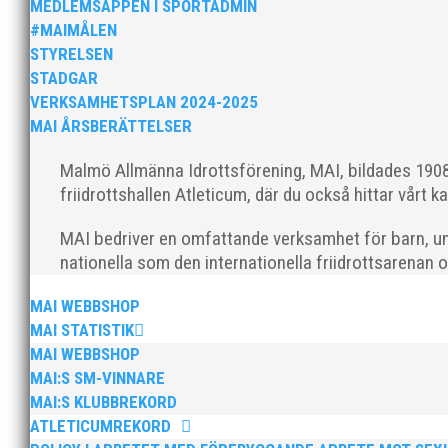
MEDLEMSAPPEN I SPORTADMIN
ordförande i vår anrika förening om hur jag uppfattar
#MAIMÅLEN
STYRELSEN
STADGAR
VERKSAMHETSPLAN 2024-2025
MAI ÅRSBERÄTTELSER
Malmö Allmänna Idrottsförening, MAI, bildades 1908 
friidrottshallen Atleticum, där du också hittar vårt ka
MAI Klubbkväll 8 okt – MAI bjöd in alla friidrottare f
MAI bedriver en omfattande verksamhet för barn, un
nationella som den internationella friidrottsarenan 
MAI WEBBSHOP
MAI STATISTIK
MAI WEBBSHOP
Sprinterdrottningen Julia Henriksson vann dubbla gu
MAI:S SM-VINNARE
firade stora triumfer. Wictor Petersson plockade som
MAI:S KLUBBREKORD
ATLETICUMREKORD