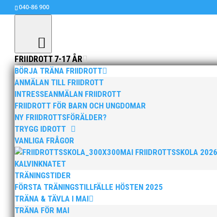
040-86 900
FRIIDROTT 7-17 ÅR
BÖRJA TRÄNA FRIIDROTT
ANMÄLAN TILL FRIIDROTT
INTRESSEANMÄLAN FRIIDROTT
MAI Träningstider Höste
FRIIDROTT FÖR BARN OCH UNGDOMAR
aug 13, 2024
|
Barn & ungdomsutskottet info
NY FRIIDROTTSFÖRÄLDER?
TRYGG IDROTT
Nu kan du se träningstider för barn och ungd
VANLIGA FRÅGOR
MAI FRIIDROTTSSKOLA 202
Klicka här!
KALVINKNATET
TRÄNINGSTIDER
FÖRSTA TRÄNINGSTILLFÄLLE HÖSTEN 2025
TRÄNA & TÄVLA I MAI
TRÄNA FÖR MAI