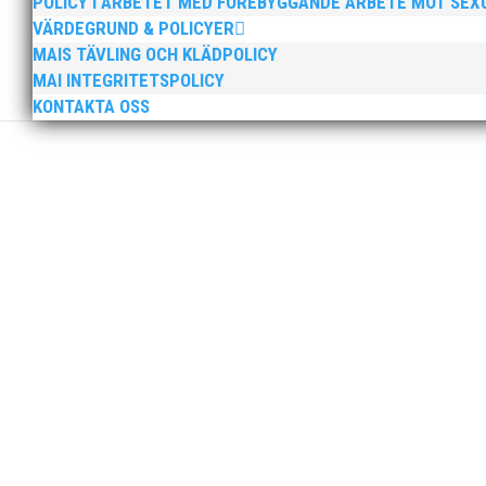
POLICY I ARBETET MED FÖREBYGGANDE ARBETE MOT SE
VÄRDEGRUND & POLICYER
MAIS TÄVLING OCH KLÄDPOLICY
MAI INTEGRITETSPOLICY
KONTAKTA OSS
Peter Karlsson slutar som klubbchef i MAI. Peters sis
sista dag som klubbchef. Bästa medlemmar i MAI, Efter
Tjejerna endast en poäng från medalj! Läs vidare i 