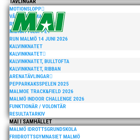
TÄVLINGAR
MOTIONSLOPP
VÅRRUSET MALMÖ
När Friidrottssverige samlades för fest gick en av utm
RUN MALMÖ 10K & 21K
och bland annat fanns ordförande Fredrik Wennolf på p
MIDNATTSLOPPET
RUN MALMÖ 14 JUNI 2026
KALVINKNATET
KALVINKNATET
KALVINKNATET, BULLTOFTA
KALVINKNATET, RIBBAN
ARENATÄVLINGAR
Som traditionen bjuder så var vi ett helt gäng löpare
PEPPARKAKSSPELEN 2025
runt Pildammsparken (2,7 km respektive 5,4 kilometer)
MALMOE TRACK&FIELD 2026
MALMÖ INDOOR CHALLENGE 2026
FUNKTIONÄR / VOLONTÄR
RESULTATARKIV
MAI I SAMHÄLLET
MALMÖ IDROTTSGRUNDSKOLA
FRIIDROTTSGYMNASIET MALMÖ