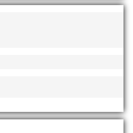
AI-delegationen fick ta emot priset ”Årets pulshöjare”,
te nyårsafton. Formen är enkel, ett eller två varv