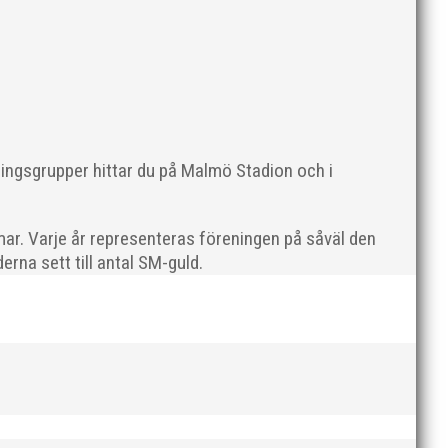
ningsgrupper hittar du på Malmö Stadion och i
en rivs. Bilder, klicka här! Foto: Thomas Leandersson
ar. Varje år representeras föreningen på såväl den
rna sett till antal SM-guld.
 programenligt i längdhoppet medan MAI:s kastare