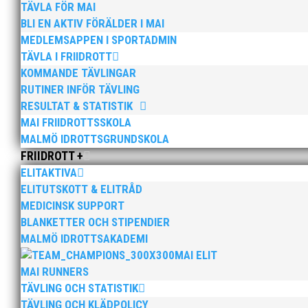
TÄVLA FÖR MAI
BLI EN AKTIV FÖRÄLDER I MAI
MEDLEMSAPPEN I SPORTADMIN
TÄVLA I FRIIDROTT
KOMMANDE TÄVLINGAR
RUTINER INFÖR TÄVLING
RESULTAT & STATISTIK
MAI FRIIDROTTSSKOLA
Bilder från Stafett-SM 2026. Foto: Thomas Leandersso
MALMÖ IDROTTSGRUNDSKOLA
FRIIDROTT +
ELITAKTIVA
ELITUTSKOTT & ELITRÅD
MEDICINSK SUPPORT
BLANKETTER OCH STIPENDIER
MALMÖ IDROTTSAKADEMI
Anders Hallström, 55, blir ny klubbchef i MAI. Han bö
MAI ELIT
hockeyn i Trelleborg och fotbollen i Höllviken tidigare. 
MAI RUNNERS
TÄVLING OCH STATISTIK
TÄVLING OCH KLÄDPOLICY