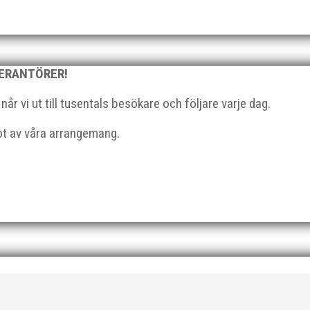
l du vara med och skapa glädje, gemenskap och utveckling i en av 
strategisk, relationsbyggande och affärsinriktad...
VERANTÖRER!
r vi ut till tusentals besökare och följare varje dag.
got av våra arrangemang.
 På 80- och 90-talet, då jag själv var aktiv, var han för mig en han
ra vän, Bengt Bendéus,...
ka saker beroende på var man befinner sig i organisationen. Här k