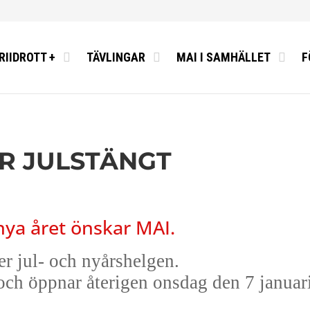
RIIDROTT +
TÄVLINGAR
MAI I SAMHÄLLET
F
LL FRIIDROTT
T & ELITRÅD
MALMÖ
FORMATION
MÄLAN FRIIDROTT
SUPPORT
10K & 21K
SBREV
AR JULSTÄNGT
FÖR BARN OCH UNGDOMAR
 OCH STIPENDIER
OPPET
EN I SPORTADMIN
TTSFÖRÄLDER?
OTTSAKADEMI
TT
nya året önskar MAI.
ÅGOR
SPLAN 2024-2025
er jul- och nyårshelgen.
ÄTTELSER
 och öppnar återigen onsdag den 7 januar