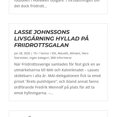
fotbollen i Höllviken tidigare. I fortsättningen blir
det dock friidrott...
LASSE JOHNSSONS
LIVSGÄRNING HYLLAD PÅ
FRIIDROTTSGALAN
jan 28, 2026
|
15+ / Senior / Elit
,
Aktuellt
,
Allmänt
,
Hero
Startsidan
,
Ingen kategori
,
MAI informerar
När Friidrottssverige samlades för fest gick en av
utmärkelserna till MAI och Kalvinknatet – Lasses
skötebarn i alla år. MAI-delegationen fick ta emot
priset ”Årets pulshöjare”, och bland annat fanns
ordförande Fredrik Wennolf på plats för att ta
emot hyllningarna. –...