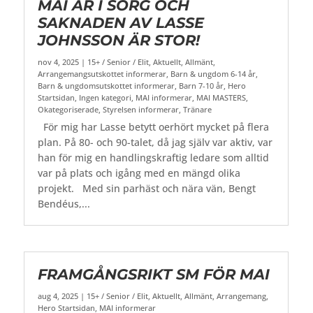
MAI ÄR I SORG OCH
SAKNADEN AV LASSE
JOHNSSON ÄR STOR!
nov 4, 2025
|
15+ / Senior / Elit
,
Aktuellt
,
Allmänt
,
Arrangemangsutskottet informerar
,
Barn & ungdom 6-14 år
,
Barn & ungdomsutskottet informerar
,
Barn 7-10 år
,
Hero
Startsidan
,
Ingen kategori
,
MAI informerar
,
MAI MASTERS
,
Okategoriserade
,
Styrelsen informerar
,
Tränare
För mig har Lasse betytt oerhört mycket på flera
plan. På 80- och 90-talet, då jag själv var aktiv, var
han för mig en handlingskraftig ledare som alltid
var på plats och igång med en mängd olika
projekt. Med sin parhäst och nära vän, Bengt
Bendéus,...
FRAMGÅNGSRIKT SM FÖR MAI
aug 4, 2025
|
15+ / Senior / Elit
,
Aktuellt
,
Allmänt
,
Arrangemang
,
Hero Startsidan
,
MAI informerar