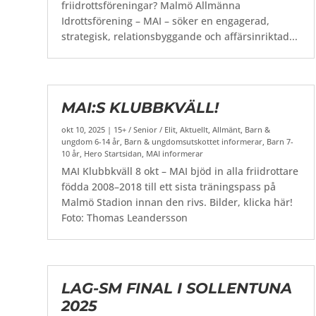
friidrottsföreningar? Malmö Allmänna
Idrottsförening – MAI – söker en engagerad,
strategisk, relationsbyggande och affärsinriktad...
MAI:S KLUBBKVÄLL!
okt 10, 2025
|
15+ / Senior / Elit
,
Aktuellt
,
Allmänt
,
Barn &
ungdom 6-14 år
,
Barn & ungdomsutskottet informerar
,
Barn 7-
10 år
,
Hero Startsidan
,
MAI informerar
MAI Klubbkväll 8 okt – MAI bjöd in alla friidrottare
födda 2008–2018 till ett sista träningspass på
Malmö Stadion innan den rivs. Bilder, klicka här!
Foto: Thomas Leandersson
LAG-SM FINAL I SOLLENTUNA
2025