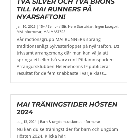
TVÅ SILVER OCH TVÅ BRONS
TILL MAI RUNNERS PÅ
NYÅRSAFTON!
jan 10, 2025
|
15+ / Senior / Elit
,
Hero Startsidan
,
Ingen kategori
,
MAI informerar
,
MAI MASTERS
Vår motionsgrupp MAI RUNNERS sprang
traditionsenligt Sylvesterloppet på nyårsafton. Ett
trivsamt arrangemang där man kan välja att
springa ett eller två varv runt Pildammsparken.
Arrangörsklubben Heleneholms IF publicerar
resultat för de fem snabbaste i varje klass...
MAI TRÄNINGSTIDER HÖSTEN
2024
aug 13, 2024
|
Barn & ungdomsutskottet informerar
Nu kan du se träningstider för barn och ungdom
Hösten 2024. Klicka här!