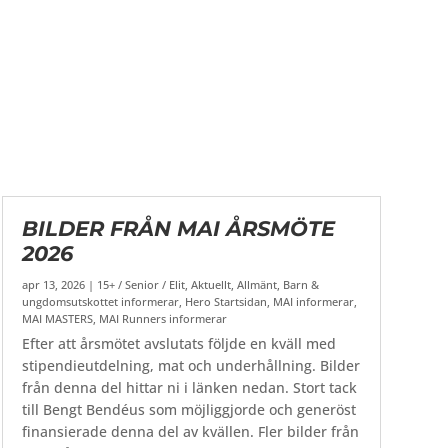
BILDER FRÅN MAI ÅRSMÖTE
2026
apr 13, 2026
|
15+ / Senior / Elit
,
Aktuellt
,
Allmänt
,
Barn &
ungdomsutskottet informerar
,
Hero Startsidan
,
MAI informerar
,
MAI MASTERS
,
MAI Runners informerar
Efter att årsmötet avslutats följde en kväll med
stipendieutdelning, mat och underhållning. Bilder
från denna del hittar ni i länken nedan. Stort tack
till Bengt Bendéus som möjliggjorde och generöst
finansierade denna del av kvällen. Fler bilder från