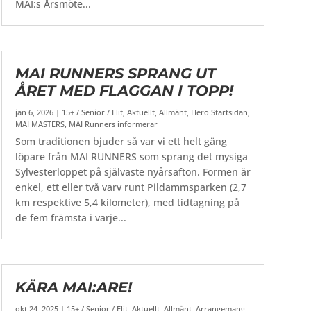
MAI:s Årsmöte...
MAI RUNNERS SPRANG UT
ÅRET MED FLAGGAN I TOPP!
jan 6, 2026
|
15+ / Senior / Elit
,
Aktuellt
,
Allmänt
,
Hero Startsidan
,
MAI MASTERS
,
MAI Runners informerar
Som traditionen bjuder så var vi ett helt gäng
löpare från MAI RUNNERS som sprang det mysiga
Sylvesterloppet på självaste nyårsafton. Formen är
enkel, ett eller två varv runt Pildammsparken (2,7
km respektive 5,4 kilometer), med tidtagning på
de fem främsta i varje...
KÄRA MAI:ARE!
okt 24, 2025
|
15+ / Senior / Elit
,
Aktuellt
,
Allmänt
,
Arrangemang
,