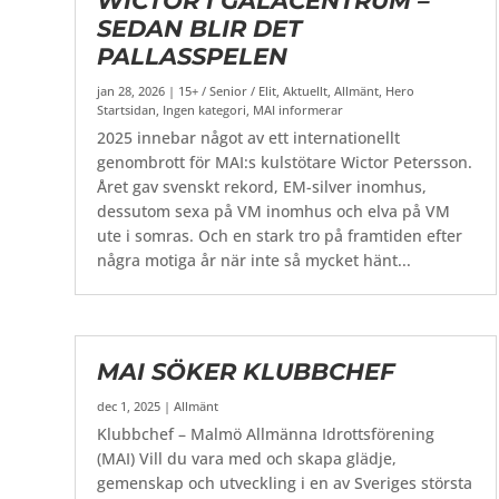
WICTOR I GALACENTRUM –
SEDAN BLIR DET
PALLASSPELEN
jan 28, 2026
|
15+ / Senior / Elit
,
Aktuellt
,
Allmänt
,
Hero
Startsidan
,
Ingen kategori
,
MAI informerar
2025 innebar något av ett internationellt
genombrott för MAI:s kulstötare Wictor Petersson.
Året gav svenskt rekord, EM-silver inomhus,
dessutom sexa på VM inomhus och elva på VM
ute i somras. Och en stark tro på framtiden efter
några motiga år när inte så mycket hänt...
MAI SÖKER KLUBBCHEF
dec 1, 2025
|
Allmänt
Klubbchef – Malmö Allmänna Idrottsförening
(MAI) Vill du vara med och skapa glädje,
gemenskap och utveckling i en av Sveriges största