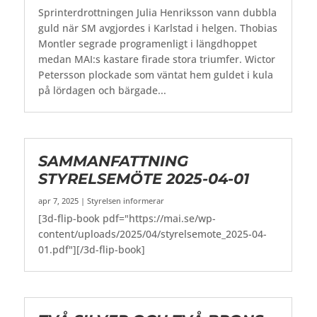
Sprinterdrottningen Julia Henriksson vann dubbla
guld när SM avgjordes i Karlstad i helgen. Thobias
Montler segrade programenligt i längdhoppet
medan MAI:s kastare firade stora triumfer. Wictor
Petersson plockade som väntat hem guldet i kula
på lördagen och bärgade...
SAMMANFATTNING
STYRELSEMÖTE 2025-04-01
apr 7, 2025
|
Styrelsen informerar
[3d-flip-book pdf="https://mai.se/wp-
content/uploads/2025/04/styrelsemote_2025-04-
01.pdf"][/3d-flip-book]