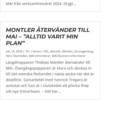
MAI från verksamhetsåret 2024. Drygt...
MONTLER ÅTERVÄNDER TILL
MAI – ”ALLTID VARIT MIN
PLAN”
okt 14, 2024
|
15+ / Senior / Elit
,
Aktuellt
,
Allmänt
,
Arrangemang
,
Hero Startsidan
,
MAI informerar
,
MAI Runners informerar
Längdhopparen Thobias Montler återvänder till
MAI. Övergångspapperen är klara och skickas in
till det svenska förbundet i nästa vecka när det är
deadline. Samarbetet med Yannick Tregaro är
avslutat och han är i slutskedet att plocka ihop
sitt nya tränarteam. – Det har...