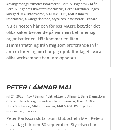
Arrangemangsutskottet informerar
,
Barn & ungdom 6-14 år
,
Barn & ungdomsutskottet informerar
,
Hero Startsidan
,
Ingen
kategori
,
MAI informerar
,
MAI MASTERS
,
MAI Runners
informerar
,
Okategoriserade
,
Styrelsen informerar
,
Tränare
Nu är hösten här och för oss MAI:re betyder det
olika saker beroende på var man befinner sig i
organisationen. Här kommer en liten
sammanfattning från mig som ordförande i vår
anrika förening om hur jag uppfattar läget i våra
olika verksamhetsben. BroloppetAtt...
PETER LÄMNAR MAI
jul 24, 2025
|
15+ / Senior / Elit
,
Aktuellt
,
Allmänt
,
Barn & ungdom
6-14 år
,
Barn & ungdomsutskottet informerar
,
Barn 7-10 år
,
Hero Startsidan
,
MAI informerar
,
MAI MASTERS
,
Styrelsen
informerar
,
Tränare
Peter Karlsson slutar som klubbchef i MAI. Peters
sista dag blir den 30 september. Styrelsen har