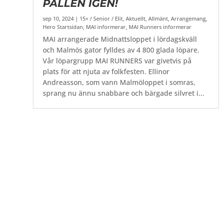
PALLEN IGEN!
sep 10, 2024
|
15+ / Senior / Elit
,
Aktuellt
,
Allmänt
,
Arrangemang
,
Hero Startsidan
,
MAI informerar
,
MAI Runners informerar
MAI arrangerade Midnattsloppet i lördagskväll
och Malmös gator fylldes av 4 800 glada löpare.
Vår löpargrupp MAI RUNNERS var givetvis på
plats för att njuta av folkfesten. Ellinor
Andreasson, som vann Malmöloppet i somras,
sprang nu ännu snabbare och bärgade silvret i...