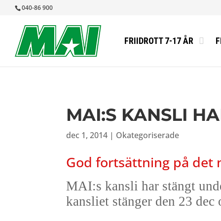
040-86 900
FRIIDROTT 7-17 ÅR
F
ANMÄLAN TI
ELITUTSKOT
VÅRRUSET 
MEDLEMSIN
INTRESSEAN
MEDICINSK 
RUN MALMÖ 
MAI MÅNAD
MAI:S KANSLI H
FRIIDROTT 
BLANKETTER
MIDNATTSL
MEDLEMSAPP
NY FRIIDRO
MALMÖ IDR
#MAIMÅLEN
dec 1, 2014
|
Okategoriserade
TRYGG IDRO
STYRELSEN
God fortsättning på det 
VANLIGA FR
STADGAR
VERKSAMHET
MAI:s kansli har stängt und
MAI ÅRSBER
kansliet stänger den 23 dec