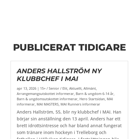
PUBLICERAT TIDIGARE
ANDERS HALLSTRÖM NY
KLUBBCHEF I MAI
apr 13, 2026
|
15+ / Senior / Elit
,
Aktuellt
,
Allmänt
,
Arrangemangsutskottet informerar
,
Barn & ungdom 6-14 år
,
Barn & ungdomsutskottet informerar
,
Hero Startsidan
,
MAI
informerar
,
MAI MASTERS
,
MAI Runners informerar
Anders Hallström, 55, blir ny klubbchef i MAI. Han
börjar sin anställning den 13 april. Anders har ett
brett idrottsintresse och har bland annat fungerat
som tränare inom hockeyn i Trelleborg och