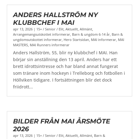
ANDERS HALLSTRÖM NY
KLUBBCHEF I MAI
apr 13, 2026
|
15+ / Senior / Elit
,
Aktuellt
,
Allmänt
,
Arrangemangsutskottet informerar
,
Barn & ungdom 6-14 år
,
Barn &
ungdomsutskottet informerar
,
Hero Startsidan
,
MAI informerar
,
MAI
MASTERS
,
MAI Runners informerar
Anders Hallström, 55, blir ny klubbchef i MAI. Han
börjar sin anställning den 13 april. Anders har ett
brett idrottsintresse och har bland annat fungerat
som tränare inom hockeyn i Trelleborg och fotbollen i
Höllviken tidigare. I fortsättningen blir det dock
friidrott...
BILDER FRÅN MAI ÅRSMÖTE
2026
apr 13, 2026
|
15+ / Senior / Elit
,
Aktuellt
,
Allmänt
,
Barn &