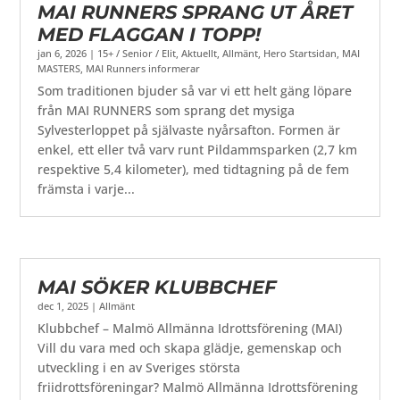
MAI RUNNERS SPRANG UT ÅRET
MED FLAGGAN I TOPP!
jan 6, 2026
|
15+ / Senior / Elit
,
Aktuellt
,
Allmänt
,
Hero Startsidan
,
MAI
MASTERS
,
MAI Runners informerar
Som traditionen bjuder så var vi ett helt gäng löpare
från MAI RUNNERS som sprang det mysiga
Sylvesterloppet på självaste nyårsafton. Formen är
enkel, ett eller två varv runt Pildammsparken (2,7 km
respektive 5,4 kilometer), med tidtagning på de fem
främsta i varje...
MAI SÖKER KLUBBCHEF
dec 1, 2025
|
Allmänt
Klubbchef – Malmö Allmänna Idrottsförening (MAI)
Vill du vara med och skapa glädje, gemenskap och
utveckling i en av Sveriges största
friidrottsföreningar? Malmö Allmänna Idrottsförening