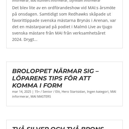
informerar
,
MAI Runners informerar
,
Styrelsen informerar
Det blev lite av en ordförandeshow vid MAI:s årsmöte
på onsdagen. Samtidigt som Redhawks skåpade ut
favorittippade svenska mästarna Brynäs i Arenan, var
det en mästarparad på podiet i Malmö Live av tjugo
svenska mästare från MAI från verksamhetsåret
2024. Drygt...
BROLOPPET NÄRMAR SIG –
LÖPARENS TIPS FÖR ATT
KOMMA I FORM
mar 14, 2025
|
15+ / Senior / Elit
,
Hero Startsidan
,
Ingen kategori
,
MAI
informerar
,
MAI MASTERS