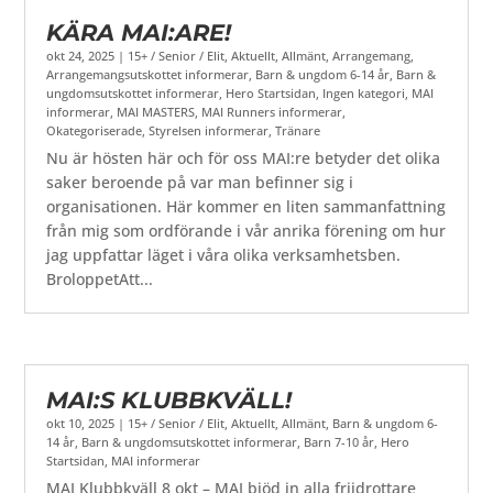
KÄRA MAI:ARE!
okt 24, 2025
|
15+ / Senior / Elit
,
Aktuellt
,
Allmänt
,
Arrangemang
,
Arrangemangsutskottet informerar
,
Barn & ungdom 6-14 år
,
Barn &
ungdomsutskottet informerar
,
Hero Startsidan
,
Ingen kategori
,
MAI
informerar
,
MAI MASTERS
,
MAI Runners informerar
,
Okategoriserade
,
Styrelsen informerar
,
Tränare
Nu är hösten här och för oss MAI:re betyder det olika
saker beroende på var man befinner sig i
organisationen. Här kommer en liten sammanfattning
från mig som ordförande i vår anrika förening om hur
jag uppfattar läget i våra olika verksamhetsben.
BroloppetAtt...
MAI:S KLUBBKVÄLL!
okt 10, 2025
|
15+ / Senior / Elit
,
Aktuellt
,
Allmänt
,
Barn & ungdom 6-
14 år
,
Barn & ungdomsutskottet informerar
,
Barn 7-10 år
,
Hero
Startsidan
,
MAI informerar
MAI Klubbkväll 8 okt – MAI bjöd in alla friidrottare