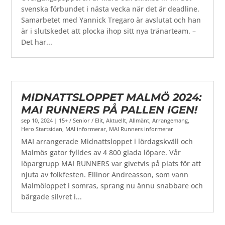
svenska förbundet i nästa vecka när det är deadline.
Samarbetet med Yannick Tregaro är avslutat och han
är i slutskedet att plocka ihop sitt nya tränarteam. –
Det har...
MIDNATTSLOPPET MALMÖ 2024:
MAI RUNNERS PÅ PALLEN IGEN!
sep 10, 2024
|
15+ / Senior / Elit
,
Aktuellt
,
Allmänt
,
Arrangemang
,
Hero Startsidan
,
MAI informerar
,
MAI Runners informerar
MAI arrangerade Midnattsloppet i lördagskväll och
Malmös gator fylldes av 4 800 glada löpare. Vår
löpargrupp MAI RUNNERS var givetvis på plats för att
njuta av folkfesten. Ellinor Andreasson, som vann
Malmöloppet i somras, sprang nu ännu snabbare och
bärgade silvret i...