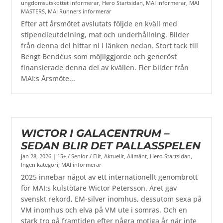
ungdomsutskottet informerar
,
Hero Startsidan
,
MAI informerar
,
MAI
MASTERS
,
MAI Runners informerar
Efter att årsmötet avslutats följde en kväll med
stipendieutdelning, mat och underhållning. Bilder
från denna del hittar ni i länken nedan. Stort tack till
Bengt Bendéus som möjliggjorde och generöst
finansierade denna del av kvällen. Fler bilder från
MAI:s Årsmöte...
WICTOR I GALACENTRUM –
SEDAN BLIR DET PALLASSPELEN
jan 28, 2026
|
15+ / Senior / Elit
,
Aktuellt
,
Allmänt
,
Hero Startsidan
,
Ingen kategori
,
MAI informerar
2025 innebar något av ett internationellt genombrott
för MAI:s kulstötare Wictor Petersson. Året gav
svenskt rekord, EM-silver inomhus, dessutom sexa på
VM inomhus och elva på VM ute i somras. Och en
stark tro på framtiden efter några motiga år när inte