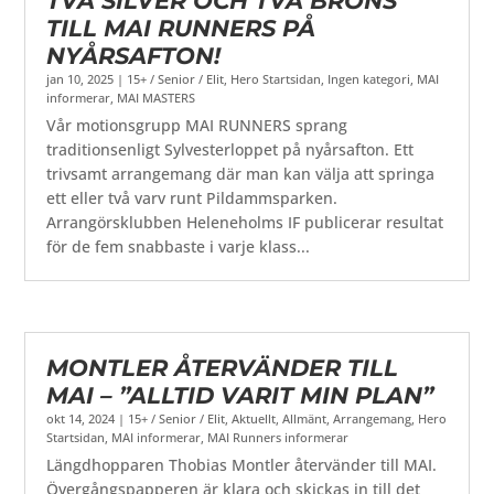
TVÅ SILVER OCH TVÅ BRONS
TILL MAI RUNNERS PÅ
NYÅRSAFTON!
jan 10, 2025
|
15+ / Senior / Elit
,
Hero Startsidan
,
Ingen kategori
,
MAI
informerar
,
MAI MASTERS
Vår motionsgrupp MAI RUNNERS sprang
traditionsenligt Sylvesterloppet på nyårsafton. Ett
trivsamt arrangemang där man kan välja att springa
ett eller två varv runt Pildammsparken.
Arrangörsklubben Heleneholms IF publicerar resultat
för de fem snabbaste i varje klass...
MONTLER ÅTERVÄNDER TILL
MAI – ”ALLTID VARIT MIN PLAN”
okt 14, 2024
|
15+ / Senior / Elit
,
Aktuellt
,
Allmänt
,
Arrangemang
,
Hero
Startsidan
,
MAI informerar
,
MAI Runners informerar
Längdhopparen Thobias Montler återvänder till MAI.
Övergångspapperen är klara och skickas in till det