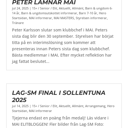
PETER LÄMNAR MAI
jul 24, 2025
|
15+ / Senior / Elit
,
Aktuellt
,
Allmänt
,
Barn & ungdom 6-
14 år
,
Barn & ungdomsutskottet informerar
,
Barn 7-10 år
,
Hero
Startsidan
,
MAI informerar
,
MAI MASTERS
,
Styrelsen informerar
,
Tränare
Peter Karlsson slutar som klubbchef i MAI. Peters
sista dag blir den 30 september. Styrelsen har börjat
titta på en interimslösning som kommer att
presenteras innan Peters sista dag som klubbchef.
Bästa medlemmar i MAI, Efter mycket reflektion har
jag fattat beslutet...
LAG-SM FINAL I SOLLENTUNA
2025
jul 14, 2025
|
15+ / Senior / Elit
,
Aktuellt
,
Allmänt
,
Arrangemang
,
Hero
Startsidan
,
MAI informerar
Tjejerna endast en poäng från medalj! Läs vidare i
MAI ELITBLOGGEN! Fler bilder från Lag-SM Foto: