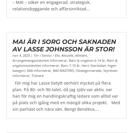
– MAI – söker en engagerad, strategisk,
relationsbyggande och affärsinriktad...
MAI ÄR I SORG OCH SAKNADEN
AV LASSE JOHNSSON ÄR STOR!
nov 4, 2025
|
15+ / Senior / Elit
,
Aktuellt
,
Allmänt
,
Arrangemangsutskottet informerar
,
Barn & ungdom 6-14 år
,
Barn &
ungdomsutskottet informerar
,
Barn 7-10 år
,
Hero Startsidan
,
Ingen
kategori
,
MAI informerar
,
MAI MASTERS
,
Okategoriserade
,
Styrelsen
informerar
,
Tränare
För mig har Lasse betytt oerhört mycket på flera
plan. På 80- och 90-talet, då jag själv var aktiv, var
han för mig en handlingskraftig ledare som alltid var
på plats och igång med en mängd olika projekt. Med
sin parhäst och nära vän, Bengt Bendéus,...