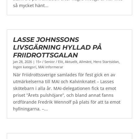
så mycket hänt...
LASSE JOHNSSONS
LIVSGÄRNING HYLLAD PÅ
FRIIDROTTSGALAN
jan 28, 2026
|
15+ / Senior / Elit
,
Aktuellt
,
Allmänt
,
Hero Startsidan
,
Ingen kategori
,
MAI informerar
När Friidrottssverige samlades för fest gick en av
utmärkelserna till MAI och Kalvinknatet – Lasses
skötebarn i alla år. MAI-delegationen fick ta emot
priset ”Årets pulshöjare”, och bland annat fanns
ordförande Fredrik Wennolf på plats för att ta emot
hyllningarna. –...