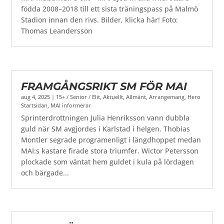
födda 2008–2018 till ett sista träningspass på Malmö
Stadion innan den rivs. Bilder, klicka här! Foto:
Thomas Leandersson
FRAMGÅNGSRIKT SM FÖR MAI
aug 4, 2025
|
15+ / Senior / Elit
,
Aktuellt
,
Allmänt
,
Arrangemang
,
Hero
Startsidan
,
MAI informerar
Sprinterdrottningen Julia Henriksson vann dubbla
guld när SM avgjordes i Karlstad i helgen. Thobias
Montler segrade programenligt i längdhoppet medan
MAI:s kastare firade stora triumfer. Wictor Petersson
plockade som väntat hem guldet i kula på lördagen
och bärgade...