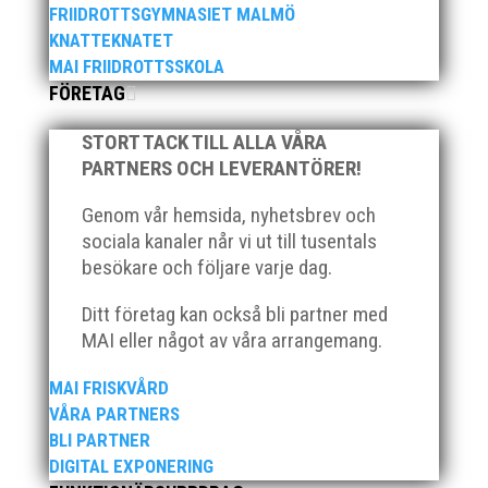
FRIIDROTTSGYMNASIET MALMÖ
stark tro på framtiden efter några motiga år när inte
KNATTEKNATET
så mycket hänt...
MAI FRIIDROTTSSKOLA
FÖRETAG
STORT TACK TILL ALLA VÅRA
PARTNERS OCH LEVERANTÖRER!
Genom vår hemsida, nyhetsbrev och
sociala kanaler når vi ut till tusentals
När Friidrottssverige samlades för fest gick en av
utmärkelserna till MAI och Kalvinknatet – Lasses
besökare och följare varje dag.
skötebarn i alla år. MAI-delegationen fick ta emot
priset ”Årets pulshöjare”, och bland annat fanns
Ditt företag kan också bli partner med
ordförande Fredrik Wennolf på plats för att ta emot
MAI eller något av våra arrangemang.
hyllningarna. –...
MAI FRISKVÅRD
VÅRA PARTNERS
BLI PARTNER
DIGITAL EXPONERING