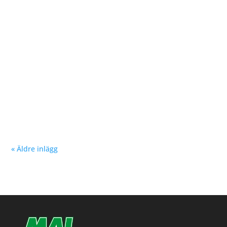
Malmöloppet i somras, sprang nu ännu snabbare och
bärgade silvret i...
Nu kan du se träningstider för barn och ungdom
Hösten 2024. Klicka här!
« Äldre inlägg