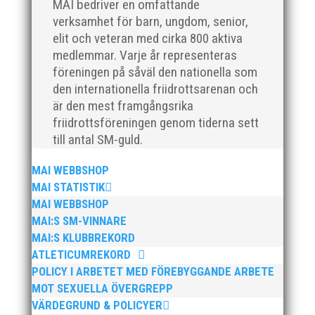
MAI bedriver en omfattande
verksamhet för barn, ungdom, senior,
elit och veteran med cirka 800 aktiva
medlemmar. Varje år representeras
föreningen på såväl den nationella som
den internationella friidrottsarenan och
är den mest framgångsrika
friidrottsföreningen genom tiderna sett
till antal SM-guld.
För mig har Lasse betytt oerhört mycket på flera
plan. På 80- och 90-talet, då jag själv var aktiv, var
MAI WEBBSHOP
han för mig en handlingskraftig ledare som alltid var
MAI STATISTIK
på plats och igång med en mängd olika projekt. Med
MAI WEBBSHOP
sin parhäst och nära vän, Bengt Bendéus,...
MAI:S SM-VINNARE
MAI:S KLUBBREKORD
ATLETICUMREKORD
POLICY I ARBETET MED FÖREBYGGANDE ARBETE
MOT SEXUELLA ÖVERGREPP
VÄRDEGRUND & POLICYER