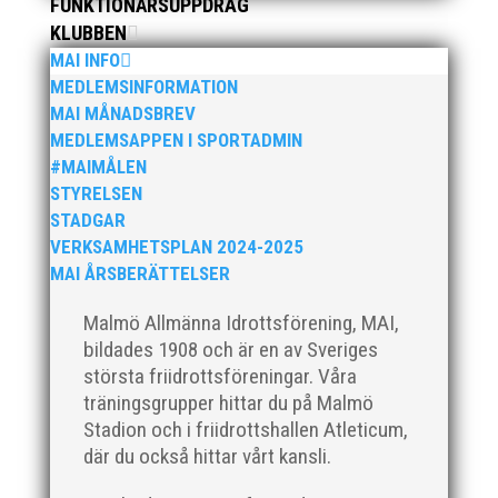
FUNKTIONÄRSUPPDRAG
KLUBBEN
MAI INFO
Som traditionen bjuder så var vi ett helt gäng löpare
MEDLEMSINFORMATION
från MAI RUNNERS som sprang det mysiga
MAI MÅNADSBREV
Sylvesterloppet på självaste nyårsafton. Formen är
MEDLEMSAPPEN I SPORTADMIN
enkel, ett eller två varv runt Pildammsparken (2,7 km
#MAIMÅLEN
respektive 5,4 kilometer), med tidtagning på de fem
STYRELSEN
främsta i varje...
STADGAR
VERKSAMHETSPLAN 2024-2025
MAI ÅRSBERÄTTELSER
Malmö Allmänna Idrottsförening, MAI,
bildades 1908 och är en av Sveriges
Klubbchef – Malmö Allmänna Idrottsförening (MAI)
största friidrottsföreningar. Våra
Vill du vara med och skapa glädje, gemenskap och
träningsgrupper hittar du på Malmö
utveckling i en av Sveriges största
Stadion och i friidrottshallen Atleticum,
friidrottsföreningar? Malmö Allmänna Idrottsförening
– MAI – söker en engagerad, strategisk,
där du också hittar vårt kansli.
relationsbyggande och affärsinriktad...