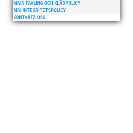
MAIS TÄVLING OCH KLÄDPOLICY
MAI INTEGRITETSPOLICY
KONTAKTA OSS
Nu är hösten här och för oss MAI:re betyder det olika
saker beroende på var man befinner sig i
organisationen. Här kommer en liten sammanfattning
från mig som ordförande i vår anrika förening om hur
jag uppfattar läget i våra olika verksamhetsben.
BroloppetAtt...
MAI Klubbkväll 8 okt – MAI bjöd in alla friidrottare
födda 2008–2018 till ett sista träningspass på Malmö
Stadion innan den rivs. Bilder, klicka här! Foto:
Thomas Leandersson