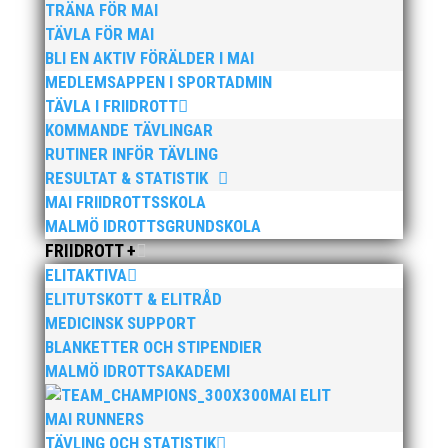
TRÄNA FÖR MAI
besökas av ca 3 500 deltagare från 350 föreningar
TÄVLA FÖR MAI
och drygt 20 nationer.
BLI EN AKTIV FÖRÄLDER I MAI
Våra MAI:are kommer bla kämpa om att ta den
MEDLEMSAPPEN I SPORTADMIN
åtråvärda lagbucklan, som vi tappade greppet om i
TÄVLA I FRIIDROTT
fjol, tillbaka ”hem” till Malmö igen.
KOMMANDE TÄVLINGAR
RUTINER INFÖR TÄVLING
Lycka till säger vi till alla aktiva och ledare!
RESULTAT & STATISTIK
MAI FRIIDROTTSSKOLA
MALMÖ IDROTTSGRUNDSKOLA
FRIIDROTT +
ELITAKTIVA
ELITUTSKOTT & ELITRÅD
MEDICINSK SUPPORT
Publicerat tidigare
BLANKETTER OCH STIPENDIER
MALMÖ IDROTTSAKADEMI
MAI ELIT
MAI RUNNERS
TÄVLING OCH STATISTIK