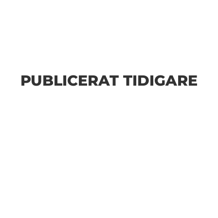
PUBLICERAT TIDIGARE
n Fler bilder från MAI:s Årsmöte 2026