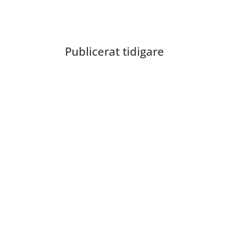
Publicerat tidigare
Bilder från Stafett-SM 2026. Foto: Thomas
Leandersson Fler bilder från MAI:s Årsmöte
2026