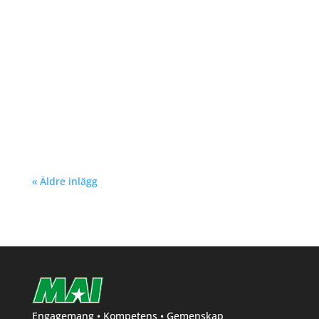
Nu kan du se träningstider för barn och
ungdom Hösten 2024. Klicka här!
« Äldre inlägg
Engagemang • Kompetens • Gemenskap