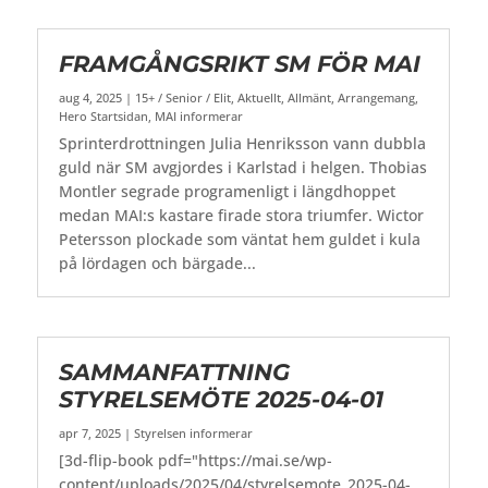
FRAMGÅNGSRIKT SM FÖR MAI
aug 4, 2025
|
15+ / Senior / Elit
,
Aktuellt
,
Allmänt
,
Arrangemang
,
Hero Startsidan
,
MAI informerar
Sprinterdrottningen Julia Henriksson vann dubbla
guld när SM avgjordes i Karlstad i helgen. Thobias
Montler segrade programenligt i längdhoppet
medan MAI:s kastare firade stora triumfer. Wictor
Petersson plockade som väntat hem guldet i kula
på lördagen och bärgade...
SAMMANFATTNING
STYRELSEMÖTE 2025-04-01
apr 7, 2025
|
Styrelsen informerar
[3d-flip-book pdf="https://mai.se/wp-
content/uploads/2025/04/styrelsemote_2025-04-