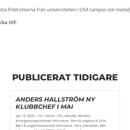
sta friidrottarna från universiteten i USA tampas om medal
ka till!
PUBLICERAT TIDIGARE
ANDERS HALLSTRÖM NY
KLUBBCHEF I MAI
apr 13, 2026
|
15+ / Senior / Elit
,
Aktuellt
,
Allmänt
,
Arrangemangsutskottet informerar
,
Barn & ungdom 6-14 år
,
Barn & ungdomsutskottet informerar
,
Hero Startsidan
,
MAI