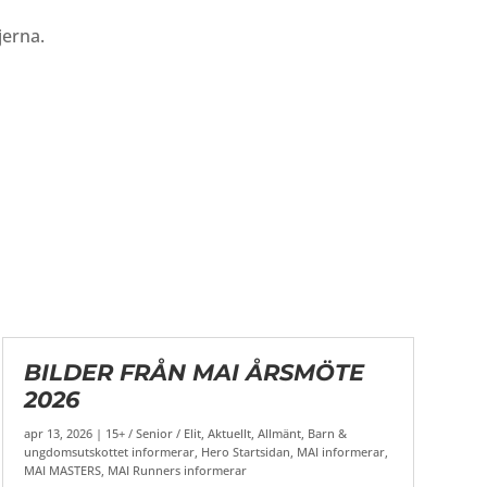
jerna.
BILDER FRÅN MAI ÅRSMÖTE
2026
apr 13, 2026
|
15+ / Senior / Elit
,
Aktuellt
,
Allmänt
,
Barn &
ungdomsutskottet informerar
,
Hero Startsidan
,
MAI informerar
,
MAI MASTERS
,
MAI Runners informerar