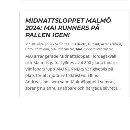
MIDNATTSLOPPET MALMÖ
2024: MAI RUNNERS PÅ
PALLEN IGEN!
sep 10, 2024
|
15+ / Senior / Elit
,
Aktuellt
,
Allmänt
,
Arrangemang
,
Hero Startsidan
,
MAI informerar
,
MAI Runners informerar
MAI arrangerade Midnattsloppet i lördagskväll
och Malmös gator fylldes av 4 800 glada löpare.
Vår löpargrupp MAI RUNNERS var givetvis på
plats för att njuta av folkfesten. Ellinor
Andreasson, som vann Malmöloppet i somras,
sprang nu ännu snabbare och bärgade silvret i...