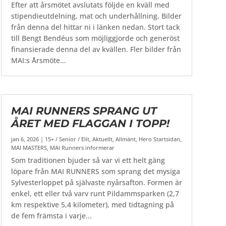
Efter att årsmötet avslutats följde en kväll med
stipendieutdelning, mat och underhållning. Bilder
från denna del hittar ni i länken nedan. Stort tack
till Bengt Bendéus som möjliggjorde och generöst
finansierade denna del av kvällen. Fler bilder från
MAI:s Årsmöte...
MAI RUNNERS SPRANG UT
ÅRET MED FLAGGAN I TOPP!
jan 6, 2026
|
15+ / Senior / Elit
,
Aktuellt
,
Allmänt
,
Hero Startsidan
,
MAI MASTERS
,
MAI Runners informerar
Som traditionen bjuder så var vi ett helt gäng
löpare från MAI RUNNERS som sprang det mysiga
Sylvesterloppet på självaste nyårsafton. Formen är
enkel, ett eller två varv runt Pildammsparken (2,7
km respektive 5,4 kilometer), med tidtagning på
de fem främsta i varje...