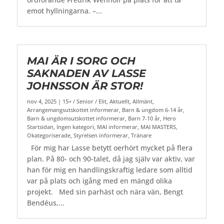
emot hyllningarna. –...
MAI ÄR I SORG OCH
SAKNADEN AV LASSE
JOHNSSON ÄR STOR!
nov 4, 2025
|
15+ / Senior / Elit
,
Aktuellt
,
Allmänt
,
Arrangemangsutskottet informerar
,
Barn & ungdom 6-14 år
,
Barn & ungdomsutskottet informerar
,
Barn 7-10 år
,
Hero
Startsidan
,
Ingen kategori
,
MAI informerar
,
MAI MASTERS
,
Okategoriserade
,
Styrelsen informerar
,
Tränare
För mig har Lasse betytt oerhört mycket på flera
plan. På 80- och 90-talet, då jag själv var aktiv, var
han för mig en handlingskraftig ledare som alltid
var på plats och igång med en mängd olika
projekt. Med sin parhäst och nära vän, Bengt
Bendéus,...