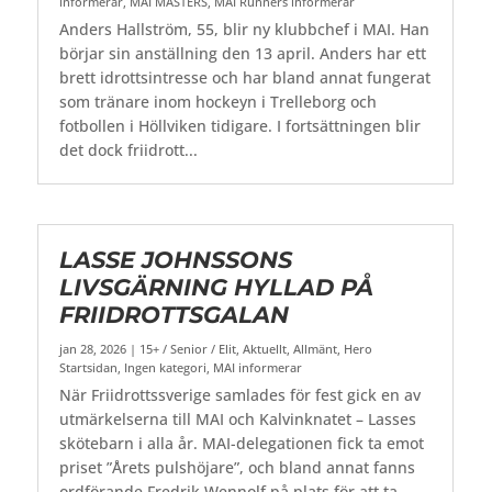
informerar
,
MAI MASTERS
,
MAI Runners informerar
Anders Hallström, 55, blir ny klubbchef i MAI. Han
börjar sin anställning den 13 april. Anders har ett
brett idrottsintresse och har bland annat fungerat
som tränare inom hockeyn i Trelleborg och
fotbollen i Höllviken tidigare. I fortsättningen blir
det dock friidrott...
LASSE JOHNSSONS
LIVSGÄRNING HYLLAD PÅ
FRIIDROTTSGALAN
jan 28, 2026
|
15+ / Senior / Elit
,
Aktuellt
,
Allmänt
,
Hero
Startsidan
,
Ingen kategori
,
MAI informerar
När Friidrottssverige samlades för fest gick en av
utmärkelserna till MAI och Kalvinknatet – Lasses
skötebarn i alla år. MAI-delegationen fick ta emot
priset ”Årets pulshöjare”, och bland annat fanns
ordförande Fredrik Wennolf på plats för att ta