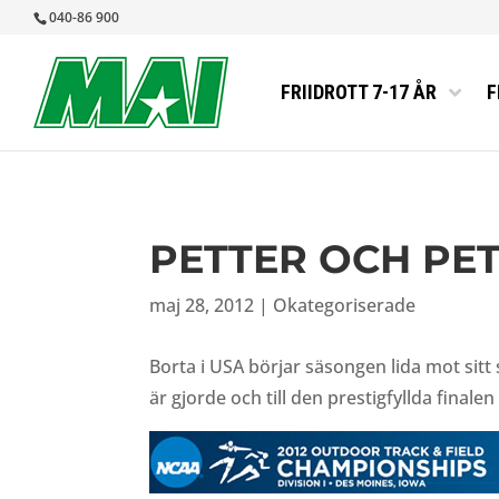
040-86 900
FRIIDROTT 7-17 ÅR
F
ANMÄLAN TI
ELITUTSKOT
VÅRRUSET 
MEDLEMSIN
INTRESSEAN
MEDICINSK 
RUN MALMÖ 
MAI MÅNAD
PETTER OCH PET
FRIIDROTT 
BLANKETTER
MIDNATTSL
MEDLEMSAPP
NY FRIIDRO
MALMÖ IDR
#MAIMÅLEN
maj 28, 2012
|
Okategoriserade
TRYGG IDRO
STYRELSEN
VANLIGA FR
STADGAR
Borta i USA börjar säsongen lida mot sitt
VERKSAMHET
är gjorde och till den prestigfyllda finale
MAI ÅRSBER