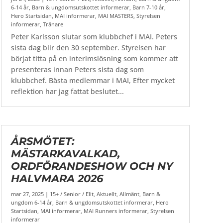
6-14 år
,
Barn & ungdomsutskottet informerar
,
Barn 7-10 år
,
Hero Startsidan
,
MAI informerar
,
MAI MASTERS
,
Styrelsen
informerar
,
Tränare
Peter Karlsson slutar som klubbchef i MAI. Peters
sista dag blir den 30 september. Styrelsen har
börjat titta på en interimslösning som kommer att
presenteras innan Peters sista dag som
klubbchef. Bästa medlemmar i MAI, Efter mycket
reflektion har jag fattat beslutet...
ÅRSMÖTET:
MÄSTARKAVALKAD,
ORDFÖRANDESHOW OCH NY
HALVMARA 2026
mar 27, 2025
|
15+ / Senior / Elit
,
Aktuellt
,
Allmänt
,
Barn &
ungdom 6-14 år
,
Barn & ungdomsutskottet informerar
,
Hero
Startsidan
,
MAI informerar
,
MAI Runners informerar
,
Styrelsen
informerar