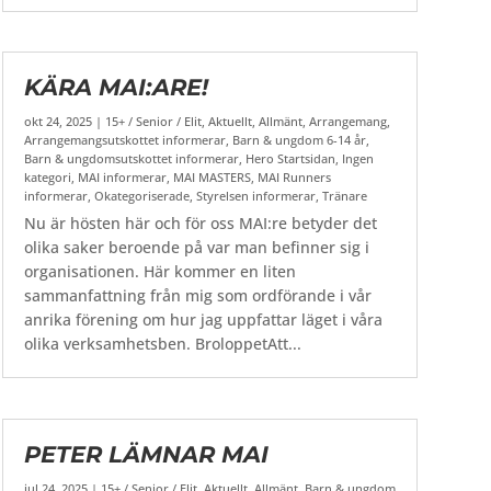
KÄRA MAI:ARE!
okt 24, 2025
|
15+ / Senior / Elit
,
Aktuellt
,
Allmänt
,
Arrangemang
,
Arrangemangsutskottet informerar
,
Barn & ungdom 6-14 år
,
Barn & ungdomsutskottet informerar
,
Hero Startsidan
,
Ingen
kategori
,
MAI informerar
,
MAI MASTERS
,
MAI Runners
informerar
,
Okategoriserade
,
Styrelsen informerar
,
Tränare
Nu är hösten här och för oss MAI:re betyder det
olika saker beroende på var man befinner sig i
organisationen. Här kommer en liten
sammanfattning från mig som ordförande i vår
anrika förening om hur jag uppfattar läget i våra
olika verksamhetsben. BroloppetAtt...
PETER LÄMNAR MAI
jul 24, 2025
|
15+ / Senior / Elit
,
Aktuellt
,
Allmänt
,
Barn & ungdom