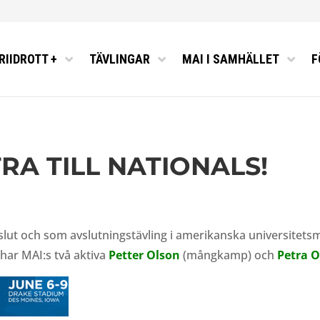
RIIDROTT +
TÄVLINGAR
MAI I SAMHÄLLET
F
LL FRIIDROTT
T & ELITRÅD
MALMÖ
FORMATION
MÄLAN FRIIDROTT
SUPPORT
10K & 21K
SBREV
RA TILL NATIONALS!
FÖR BARN OCH UNGDOMAR
 OCH STIPENDIER
OPPET
EN I SPORTADMIN
TTSFÖRÄLDER?
OTTSAKADEMI
TT
ÅGOR
 slut och som avslutningstävling i amerikanska universitets
SPLAN 2024-2025
n har MAI:s två aktiva
Petter Olson
(mångkamp) och
Petra O
ÄTTELSER