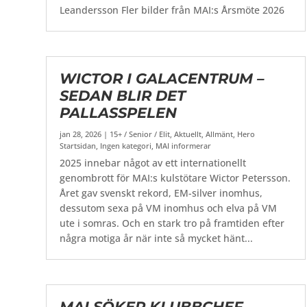
Leandersson Fler bilder från MAI:s Årsmöte 2026
WICTOR I GALACENTRUM –
SEDAN BLIR DET
PALLASSPELEN
jan 28, 2026
|
15+ / Senior / Elit
,
Aktuellt
,
Allmänt
,
Hero
Startsidan
,
Ingen kategori
,
MAI informerar
2025 innebar något av ett internationellt
genombrott för MAI:s kulstötare Wictor Petersson.
Året gav svenskt rekord, EM-silver inomhus,
dessutom sexa på VM inomhus och elva på VM
ute i somras. Och en stark tro på framtiden efter
några motiga år när inte så mycket hänt...
MAI SÖKER KLUBBCHEF