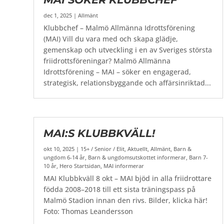
dec 1, 2025
|
Allmänt
Klubbchef – Malmö Allmänna Idrottsförening
(MAI) Vill du vara med och skapa glädje,
gemenskap och utveckling i en av Sveriges största
friidrottsföreningar? Malmö Allmänna
Idrottsförening – MAI – söker en engagerad,
strategisk, relationsbyggande och affärsinriktad...
MAI:S KLUBBKVÄLL!
okt 10, 2025
|
15+ / Senior / Elit
,
Aktuellt
,
Allmänt
,
Barn &
ungdom 6-14 år
,
Barn & ungdomsutskottet informerar
,
Barn 7-
10 år
,
Hero Startsidan
,
MAI informerar
MAI Klubbkväll 8 okt – MAI bjöd in alla friidrottare
födda 2008–2018 till ett sista träningspass på
Malmö Stadion innan den rivs. Bilder, klicka här!
Foto: Thomas Leandersson