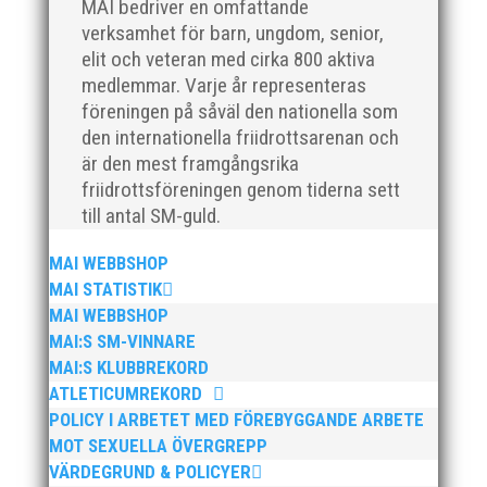
svenskt rekord, EM-silver inomhus, dessutom sexa på
MAI bedriver en omfattande
VM inomhus och elva på VM ute i somras. Och en
verksamhet för barn, ungdom, senior,
stark tro på framtiden efter några motiga år när inte
elit och veteran med cirka 800 aktiva
så mycket hänt...
medlemmar. Varje år representeras
föreningen på såväl den nationella som
den internationella friidrottsarenan och
är den mest framgångsrika
friidrottsföreningen genom tiderna sett
till antal SM-guld.
MAI WEBBSHOP
När Friidrottssverige samlades för fest gick en av
MAI STATISTIK
utmärkelserna till MAI och Kalvinknatet – Lasses
MAI WEBBSHOP
skötebarn i alla år. MAI-delegationen fick ta emot
MAI:S SM-VINNARE
priset ”Årets pulshöjare”, och bland annat fanns
MAI:S KLUBBREKORD
ordförande Fredrik Wennolf på plats för att ta emot
hyllningarna. –...
ATLETICUMREKORD
POLICY I ARBETET MED FÖREBYGGANDE ARBETE
MOT SEXUELLA ÖVERGREPP
VÄRDEGRUND & POLICYER