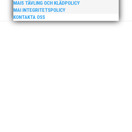
MAIS TÄVLING OCH KLÄDPOLICY
MAI INTEGRITETSPOLICY
KONTAKTA OSS
Som traditionen bjuder så var vi ett helt gäng löpare
från MAI RUNNERS som sprang det mysiga
Sylvesterloppet på självaste nyårsafton. Formen är
enkel, ett eller två varv runt Pildammsparken (2,7 km
respektive 5,4 kilometer), med tidtagning på de fem
främsta i varje...
Klubbchef – Malmö Allmänna Idrottsförening (MAI)
Vill du vara med och skapa glädje, gemenskap och
utveckling i en av Sveriges största
friidrottsföreningar? Malmö Allmänna Idrottsförening
– MAI – söker en engagerad, strategisk,