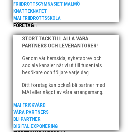
FRIIDROTTSGYMNASIET MALMÖ
KNATTEKNATET
MAI FRIIDROTTSSKOLA
Bilder från Stafett-SM 2026. Foto: Thomas
FÖRETAG
Leandersson Fler bilder från MAI:s Årsmöte 2026
STORT TACK TILL ALLA VÅRA
PARTNERS OCH LEVERANTÖRER!
Genom vår hemsida, nyhetsbrev och
sociala kanaler når vi ut till tusentals
besökare och följare varje dag.
Ditt företag kan också bli partner med
Anders Hallström, 55, blir ny klubbchef i MAI. Han
MAI eller något av våra arrangemang.
börjar sin anställning den 13 april. Anders har ett
brett idrottsintresse och har bland annat fungerat
MAI FRISKVÅRD
som tränare inom hockeyn i Trelleborg och fotbollen i
Höllviken tidigare. I fortsättningen blir det dock
VÅRA PARTNERS
friidrott...
BLI PARTNER
DIGITAL EXPONERING