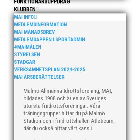
FUNKTIONÄRSUPPDRAG
KLUBBEN
MAI INFO
MEDLEMSINFORMATION
MAI MÅNADSBREV
MEDLEMSAPPEN I SPORTADMIN
Efter att årsmötet avslutats följde en kväll med
#MAIMÅLEN
stipendieutdelning, mat och underhållning. Bilder
STYRELSEN
från denna del hittar ni i länken nedan. Stort tack till
STADGAR
Bengt Bendéus som möjliggjorde och generöst
finansierade denna del av kvällen. Fler bilder från
VERKSAMHETSPLAN 2024-2025
MAI:s Årsmöte...
MAI ÅRSBERÄTTELSER
Malmö Allmänna Idrottsförening, MAI,
bildades 1908 och är en av Sveriges
största friidrottsföreningar. Våra
träningsgrupper hittar du på Malmö
Stadion och i friidrottshallen Atleticum,
2025 innebar något av ett internationellt genombrott
där du också hittar vårt kansli.
för MAI:s kulstötare Wictor Petersson. Året gav