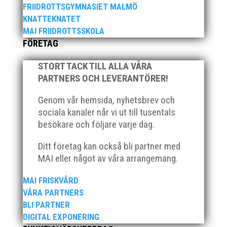
FRIIDROTTSGYMNASIET MALMÖ
KNATTEKNATET
2025 innebar något av ett internationellt genombrott
MAI FRIIDROTTSSKOLA
för MAI:s kulstötare Wictor Petersson. Året gav
FÖRETAG
svenskt rekord, EM-silver inomhus, dessutom sexa på
VM inomhus och elva på VM ute i somras. Och en
STORT TACK TILL ALLA VÅRA
stark tro på framtiden efter några motiga år när inte
PARTNERS OCH LEVERANTÖRER!
så mycket hänt...
Genom vår hemsida, nyhetsbrev och
sociala kanaler når vi ut till tusentals
besökare och följare varje dag.
Ditt företag kan också bli partner med
MAI eller något av våra arrangemang.
När Friidrottssverige samlades för fest gick en av
MAI FRISKVÅRD
utmärkelserna till MAI och Kalvinknatet – Lasses
VÅRA PARTNERS
skötebarn i alla år. MAI-delegationen fick ta emot
BLI PARTNER
priset ”Årets pulshöjare”, och bland annat fanns
DIGITAL EXPONERING
ordförande Fredrik Wennolf på plats för att ta emot