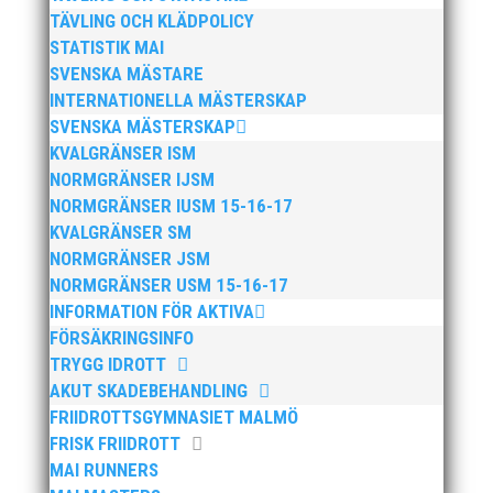
Publicerat tidigare
TÄVLING OCH KLÄDPOLICY
STATISTIK MAI
SVENSKA MÄSTARE
INTERNATIONELLA MÄSTERSKAP
SVENSKA MÄSTERSKAP
KVALGRÄNSER ISM
NORMGRÄNSER IJSM
Bilder från Stafett-SM 2026. Foto: Thomas
NORMGRÄNSER IUSM 15-16-17
Leandersson Fler bilder från MAI:s Årsmöte 2026
KVALGRÄNSER SM
NORMGRÄNSER JSM
NORMGRÄNSER USM 15-16-17
INFORMATION FÖR AKTIVA
FÖRSÄKRINGSINFO
TRYGG IDROTT
AKUT SKADEBEHANDLING
FRIIDROTTSGYMNASIET MALMÖ
Anders Hallström, 55, blir ny klubbchef i MAI. Han
FRISK FRIIDROTT
börjar sin anställning den 13 april. Anders har ett
MAI RUNNERS
brett idrottsintresse och har bland annat fungerat