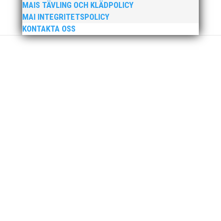
MAIS TÄVLING OCH KLÄDPOLICY
MAI INTEGRITETSPOLICY
KONTAKTA OSS
Nu är hösten här och för oss MAI:re betyder det olika
saker beroende på var man befinner sig i
organisationen. Här kommer en liten sammanfattning
från mig som ordförande i vår anrika förening om hur
jag uppfattar läget i våra olika verksamhetsben.
BroloppetAtt...