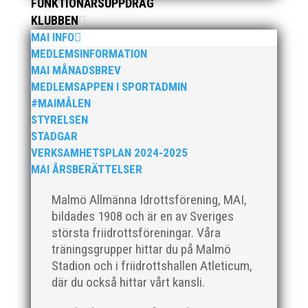
FUNKTIONÄRSUPPDRAG
hyllningarna. –...
KLUBBEN
MAI INFO
MEDLEMSINFORMATION
MAI MÅNADSBREV
MEDLEMSAPPEN I SPORTADMIN
#MAIMÅLEN
STYRELSEN
Som traditionen bjuder så var vi ett helt gäng löpare
STADGAR
från MAI RUNNERS som sprang det mysiga
VERKSAMHETSPLAN 2024-2025
Sylvesterloppet på självaste nyårsafton. Formen är
MAI ÅRSBERÄTTELSER
enkel, ett eller två varv runt Pildammsparken (2,7 km
respektive 5,4 kilometer), med tidtagning på de fem
Malmö Allmänna Idrottsförening, MAI,
främsta i varje...
bildades 1908 och är en av Sveriges
största friidrottsföreningar. Våra
träningsgrupper hittar du på Malmö
Stadion och i friidrottshallen Atleticum,
där du också hittar vårt kansli.
Klubbchef – Malmö Allmänna Idrottsförening (MAI)