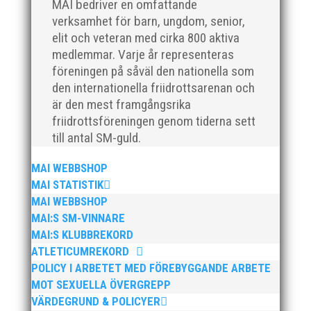
MAI bedriver en omfattande
Vill du vara med och skapa glädje, gemenskap och
verksamhet för barn, ungdom, senior,
utveckling i en av Sveriges största
elit och veteran med cirka 800 aktiva
friidrottsföreningar? Malmö Allmänna Idrottsförening
medlemmar. Varje år representeras
– MAI – söker en engagerad, strategisk,
föreningen på såväl den nationella som
relationsbyggande och affärsinriktad...
den internationella friidrottsarenan och
är den mest framgångsrika
friidrottsföreningen genom tiderna sett
till antal SM-guld.
MAI WEBBSHOP
MAI STATISTIK
MAI WEBBSHOP
MAI:S SM-VINNARE
MAI:S KLUBBREKORD
För mig har Lasse betytt oerhört mycket på flera
ATLETICUMREKORD
plan. På 80- och 90-talet, då jag själv var aktiv, var
han för mig en handlingskraftig ledare som alltid var
POLICY I ARBETET MED FÖREBYGGANDE ARBETE
på plats och igång med en mängd olika projekt. Med
MOT SEXUELLA ÖVERGREPP
sin parhäst och nära vän, Bengt Bendéus,...
VÄRDEGRUND & POLICYER