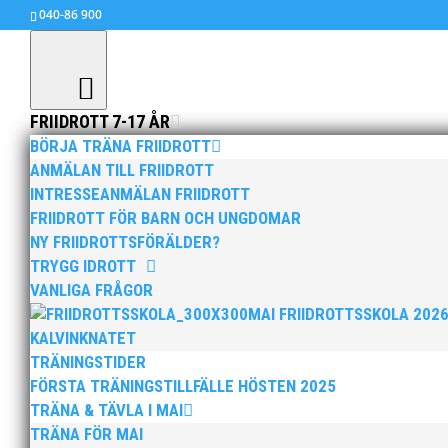
040-86 900
FRIIDROTT 7-17 ÅR
BÖRJA TRÄNA FRIIDROTT
ANMÄLAN TILL FRIIDROTT
INTRESSEANMÄLAN FRIIDROTT
Rebecka Krüeger vann sta
FRIIDROTT FÖR BARN OCH UNGDOMAR
jan 26, 2016
|
Okategoriserade
NY FRIIDROTTSFÖRÄLDER?
TRYGG IDROTT
Det var många MAI:are igång vid Best Western 
VANLIGA FRÅGOR
Nylander hade bästa tiden 28.31 på 200 i P12.
MAI FRIIDROTTSSKOLA 202
KALVINKNATET
TRÄNINGSTIDER
FÖRSTA TRÄNINGSTILLFÄLLE HÖSTEN 2025
TRÄNA & TÄVLA I MAI
TRÄNA FÖR MAI