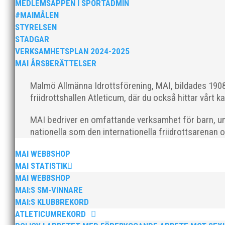
ordförande i vår anrika förening om hur jag uppfattar
MEDLEMSAPPEN I SPORTADMIN
#MAIMÅLEN
STYRELSEN
STADGAR
VERKSAMHETSPLAN 2024-2025
MAI ÅRSBERÄTTELSER
Malmö Allmänna Idrottsförening, MAI, bildades 1908 
MAI Klubbkväll 8 okt – MAI bjöd in alla friidrottare f
friidrottshallen Atleticum, där du också hittar vårt ka
MAI bedriver en omfattande verksamhet för barn, un
nationella som den internationella friidrottsarenan 
MAI WEBBSHOP
MAI STATISTIK
MAI WEBBSHOP
Sprinterdrottningen Julia Henriksson vann dubbla gu
MAI:S SM-VINNARE
firade stora triumfer. Wictor Petersson plockade som
MAI:S KLUBBREKORD
ATLETICUMREKORD