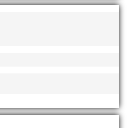
AI-delegationen fick ta emot priset ”Årets pulshöjare”,
te nyårsafton. Formen är enkel, ett eller två varv