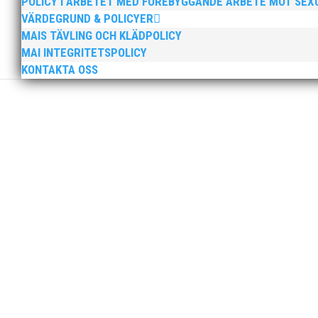
POLICY I ARBETET MED FÖREBYGGANDE ARBETE MOT SE
VÄRDEGRUND & POLICYER
MAIS TÄVLING OCH KLÄDPOLICY
MAI INTEGRITETSPOLICY
KONTAKTA OSS
Peter Karlsson slutar som klubbchef i MAI. Peters sis
sista dag som klubbchef. Bästa medlemmar i MAI, Efter
Tjejerna endast en poäng från medalj! Läs vidare i 