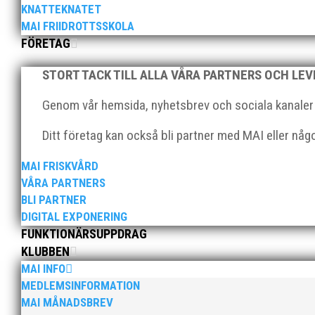
Klubbchef – Malmö Allmänna Idrottsförening (MAI) Vil
KNATTEKNATET
Allmänna Idrottsförening – MAI – söker en engagerad, 
MAI FRIIDROTTSSKOLA
FÖRETAG
STORT TACK TILL ALLA VÅRA PARTNERS OCH LE
Genom vår hemsida, nyhetsbrev och sociala kanaler nå
Ditt företag kan också bli partner med MAI eller nå
För mig har Lasse betytt oerhört mycket på flera plan.
MAI FRISKVÅRD
med en mängd olika projekt. Med sin parhäst och nä
VÅRA PARTNERS
BLI PARTNER
DIGITAL EXPONERING
FUNKTIONÄRSUPPDRAG
KLUBBEN
MAI INFO
MEDLEMSINFORMATION
MAI MÅNADSBREV
Nu är hösten här och för oss MAI:re betyder det oli