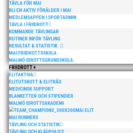
TÄVLA FÖR MAI
BLI EN AKTIV FÖRÄLDER I MAI
MEDLEMSAPPEN I SPORTADMIN
TÄVLA I FRIIDROTT
KOMMANDE TÄVLINGAR
RUTINER INFÖR TÄVLING
RESULTAT & STATISTIK
MAI FRIIDROTTSSKOLA
Bilder från Stafett-SM 2026. Foto: Thomas Leandersso
MALMÖ IDROTTSGRUNDSKOLA
FRIIDROTT +
ELITAKTIVA
ELITUTSKOTT & ELITRÅD
MEDICINSK SUPPORT
BLANKETTER OCH STIPENDIER
MALMÖ IDROTTSAKADEMI
Anders Hallström, 55, blir ny klubbchef i MAI. Han bö
MAI ELIT
hockeyn i Trelleborg och fotbollen i Höllviken tidigare. 
MAI RUNNERS
TÄVLING OCH STATISTIK
TÄVLING OCH KLÄDPOLICY