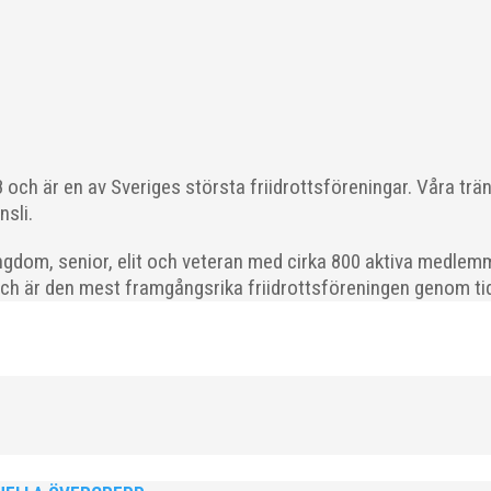
 läget i våra olika verksamhetsben. BroloppetAtt...
och är en av Sveriges största friidrottsföreningar. Våra trä
ödda 2008–2018 till ett sista träningspass på Malmö Stadion innan d
nsli.
gdom, senior, elit och veteran med cirka 800 aktiva medlemm
och är den mest framgångsrika friidrottsföreningen genom tide
ld när SM avgjordes i Karlstad i helgen. Thobias Montler segrade
 väntat hem guldet i kula på lördagen och bärgade...