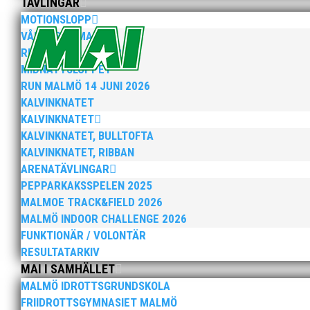
TÄVLINGAR
MOTIONSLOPP
VÅRRUSET MALMÖ
När Friidrottssverige samlades för fest gick en av utm
och bland annat fanns ordförande Fredrik Wennolf på p
RUN MALMÖ 10K & 21K
MIDNATTSLOPPET
RUN MALMÖ 14 JUNI 2026
KALVINKNATET
KALVINKNATET
KALVINKNATET, BULLTOFTA
KALVINKNATET, RIBBAN
ARENATÄVLINGAR
Som traditionen bjuder så var vi ett helt gäng löpare
PEPPARKAKSSPELEN 2025
runt Pildammsparken (2,7 km respektive 5,4 kilometer)
MALMOE TRACK&FIELD 2026
MALMÖ INDOOR CHALLENGE 2026
FUNKTIONÄR / VOLONTÄR
RESULTATARKIV
MAI I SAMHÄLLET
MALMÖ IDROTTSGRUNDSKOLA
FRIIDROTTSGYMNASIET MALMÖ