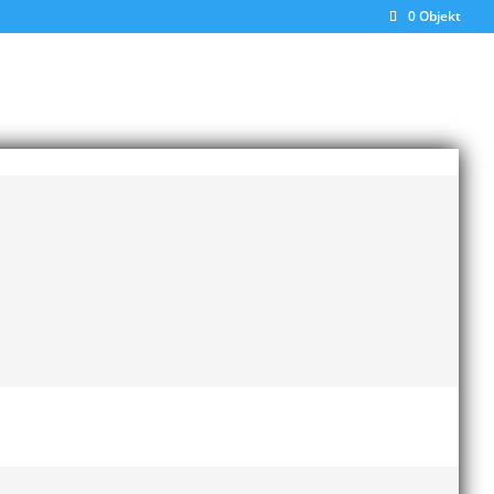
0 Objekt
 stavhopp 290 PB och i kula F13 12.55. Gustav
höjd F17 på nya perset 175 cm.