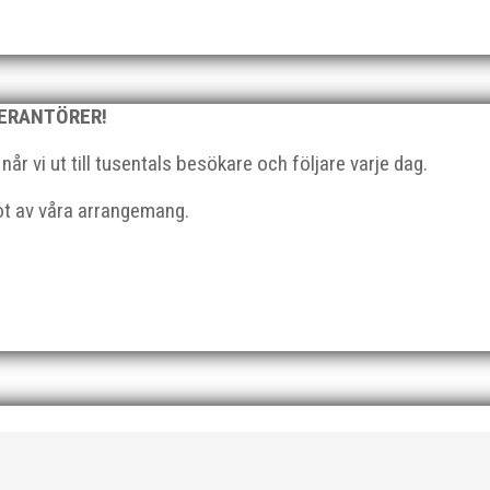
l du vara med och skapa glädje, gemenskap och utveckling i en av 
strategisk, relationsbyggande och affärsinriktad...
VERANTÖRER!
r vi ut till tusentals besökare och följare varje dag.
got av våra arrangemang.
 På 80- och 90-talet, då jag själv var aktiv, var han för mig en han
ra vän, Bengt Bendéus,...
ka saker beroende på var man befinner sig i organisationen. Här k