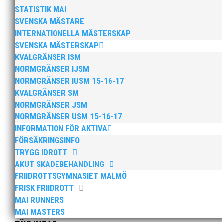
STATISTIK MAI
SVENSKA MÄSTARE
INTERNATIONELLA MÄSTERSKAP
SVENSKA MÄSTERSKAP
Efter att årsmötet avslutats följde en kväll med stipe
KVALGRÄNSER ISM
möjliggjorde och generöst finansierade denna del av k
NORMGRÄNSER IJSM
NORMGRÄNSER IUSM 15-16-17
KVALGRÄNSER SM
NORMGRÄNSER JSM
NORMGRÄNSER USM 15-16-17
INFORMATION FÖR AKTIVA
FÖRSÄKRINGSINFO
2025 innebar något av ett internationellt genombrott
TRYGG IDROTT
elva på VM ute i somras. Och en stark tro på framtide
AKUT SKADEBEHANDLING
FRIIDROTTSGYMNASIET MALMÖ
FRISK FRIIDROTT
MAI RUNNERS
MAI MASTERS