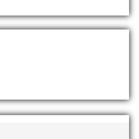
Sveriges största friidrottsföreningar? Malmö
dlingskraftig ledare som alltid var på plats och igång
ommer en liten sammanfattning från mig som