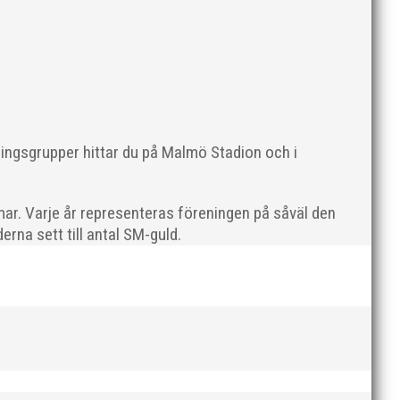
ningsgrupper hittar du på Malmö Stadion och i
en rivs. Bilder, klicka här! Foto: Thomas Leandersson
ar. Varje år representeras föreningen på såväl den
rna sett till antal SM-guld.
 programenligt i längdhoppet medan MAI:s kastare