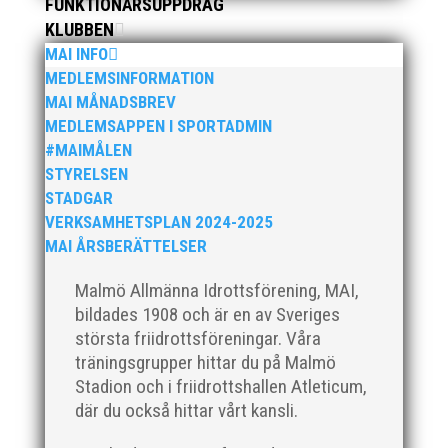
FUNKTIONÄRSUPPDRAG
KLUBBEN
MAI INFO
MEDLEMSINFORMATION
MAI MÅNADSBREV
MEDLEMSAPPEN I SPORTADMIN
#MAIMÅLEN
STYRELSEN
STADGAR
När Friidrottssverige samlades för fest gick en
VERKSAMHETSPLAN 2024-2025
av utmärkelserna till MAI och Kalvinknatet –
MAI ÅRSBERÄTTELSER
Lasses skötebarn i alla år. MAI-delegationen
fick ta emot priset ”Årets pulshöjare”, och
Malmö Allmänna Idrottsförening, MAI,
bland annat fanns ordförande Fredrik Wennolf
bildades 1908 och är en av Sveriges
på plats för att ta emot hyllningarna. –...
största friidrottsföreningar. Våra
träningsgrupper hittar du på Malmö
Stadion och i friidrottshallen Atleticum,
där du också hittar vårt kansli.