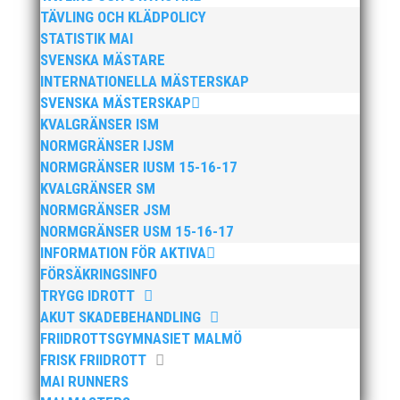
TÄVLING OCH KLÄDPOLICY
STATISTIK MAI
SVENSKA MÄSTARE
Publicerat tidigare
INTERNATIONELLA MÄSTERSKAP
SVENSKA MÄSTERSKAP
KVALGRÄNSER ISM
NORMGRÄNSER IJSM
NORMGRÄNSER IUSM 15-16-17
KVALGRÄNSER SM
Bilder från Stafett-SM 2026. Foto: Thomas
NORMGRÄNSER JSM
Leandersson Fler bilder från MAI:s Årsmöte
NORMGRÄNSER USM 15-16-17
2026
INFORMATION FÖR AKTIVA
FÖRSÄKRINGSINFO
TRYGG IDROTT
AKUT SKADEBEHANDLING
FRIIDROTTSGYMNASIET MALMÖ
FRISK FRIIDROTT
MAI RUNNERS