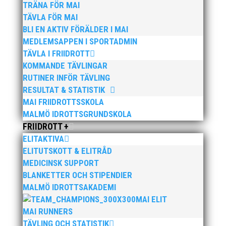
1 Stig Persson 134
TRÄNA FÖR MAI
TÄVLA FÖR MAI
Klass M65
BLI EN AKTIV FÖRÄLDER I MAI
1 Lars Erik Granberg 140
MEDLEMSAPPEN I SPORTADMIN
2 Magnus Andersson 128
TÄVLA I FRIIDROTT
Klass M70
KOMMANDE TÄVLINGAR
1 Bengt Adolfsson 134
RUTINER INFÖR TÄVLING
RESULTAT & STATISTIK
Kula
MAI FRIIDROTTSSKOLA
Klass M50
MALMÖ IDROTTSGRUNDSKOLA
2 Jörgen Lindholm 9,74
FRIIDROTT +
Klass M70
ELITAKTIVA
1 Bengt Adolfsson 9,60
ELITUTSKOTT & ELITRÅD
MEDICINSK SUPPORT
Klass M75
BLANKETTER OCH STIPENDIER
2 Karoly Doby 9,74
MALMÖ IDROTTSAKADEMI
MAI ELIT
MAI RUNNERS
TÄVLING OCH STATISTIK