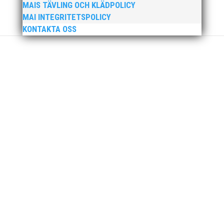
MAIS TÄVLING OCH KLÄDPOLICY
Idrottsförening – MAI – söker en engagerad,
MAI INTEGRITETSPOLICY
strategisk, relationsbyggande och
KONTAKTA OSS
affärsinriktad...
För mig har Lasse betytt oerhört mycket på
flera plan. På 80- och 90-talet, då jag själv var
aktiv, var han för mig en handlingskraftig
ledare som alltid var på plats och igång med