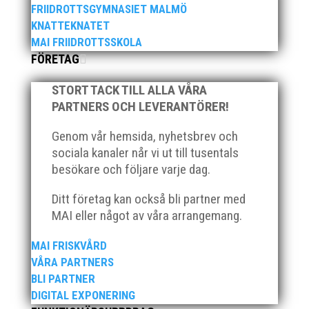
stipendieutdelning, mat och underhållning.
FRIIDROTTSGYMNASIET MALMÖ
Bilder från denna del hittar ni i länken nedan.
KNATTEKNATET
Stort tack till Bengt Bendéus som möjliggjorde
MAI FRIIDROTTSSKOLA
och generöst finansierade denna del av
FÖRETAG
kvällen. Fler bilder från MAI:s Årsmöte...
STORT TACK TILL ALLA VÅRA
PARTNERS OCH LEVERANTÖRER!
Genom vår hemsida, nyhetsbrev och
sociala kanaler når vi ut till tusentals
besökare och följare varje dag.
Ditt företag kan också bli partner med
2025 innebar något av ett internationellt
MAI eller något av våra arrangemang.
genombrott för MAI:s kulstötare Wictor
Petersson. Året gav svenskt rekord, EM-silver
MAI FRISKVÅRD
inomhus, dessutom sexa på VM inomhus och
VÅRA PARTNERS
elva på VM ute i somras. Och en stark tro på
BLI PARTNER
framtiden efter några motiga år när inte så
DIGITAL EXPONERING
mycket hänt...