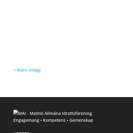
Nu kan du se träningstider för barn och
ungdom Hösten 2024. Klicka här!
« Äldre inlägg
Engagemang • Kompetens • Gemenskap