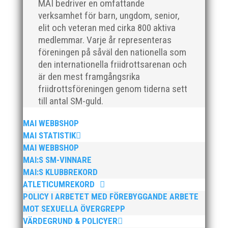
MAI bedriver en omfattande
verksamhet för barn, ungdom, senior,
elit och veteran med cirka 800 aktiva
medlemmar. Varje år representeras
Som traditionen bjuder så var vi ett helt gäng
föreningen på såväl den nationella som
löpare från MAI RUNNERS som sprang det
den internationella friidrottsarenan och
mysiga Sylvesterloppet på självaste nyårsafton.
är den mest framgångsrika
Formen är enkel, ett eller två varv runt
friidrottsföreningen genom tiderna sett
Pildammsparken (2,7 km respektive 5,4
till antal SM-guld.
kilometer), med tidtagning på de fem främsta i
varje...
MAI WEBBSHOP
MAI STATISTIK
MAI WEBBSHOP
MAI:S SM-VINNARE
MAI:S KLUBBREKORD
ATLETICUMREKORD
Klubbchef – Malmö Allmänna Idrottsförening
POLICY I ARBETET MED FÖREBYGGANDE ARBETE
(MAI) Vill du vara med och skapa glädje,
MOT SEXUELLA ÖVERGREPP
gemenskap och utveckling i en av Sveriges
VÄRDEGRUND & POLICYER
största friidrottsföreningar? Malmö Allmänna