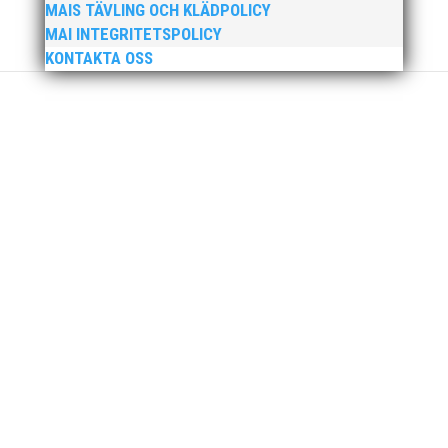
MAIS TÄVLING OCH KLÄDPOLICY
MAI Klubbkväll 8 okt – MAI bjöd in alla friidrottare
MAI INTEGRITETSPOLICY
födda 2008–2018 till ett sista träningspass på Malmö
KONTAKTA OSS
Stadion innan den rivs. Bilder, klicka här! Foto:
Thomas Leandersson
Sprinterdrottningen Julia Henriksson vann dubbla
guld när SM avgjordes i Karlstad i helgen. Thobias
Montler segrade programenligt i längdhoppet medan
MAI:s kastare firade stora triumfer. Wictor Petersson
plockade som väntat hem guldet i kula på lördagen
och bärgade...