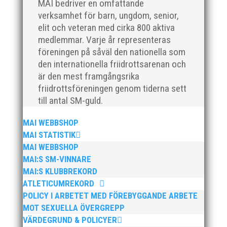
MAI bedriver en omfattande
verksamhet för barn, ungdom, senior,
elit och veteran med cirka 800 aktiva
medlemmar. Varje år representeras
föreningen på såväl den nationella som
den internationella friidrottsarenan och
är den mest framgångsrika
friidrottsföreningen genom tiderna sett
Nu är hösten här och för oss MAI:re betyder det olika
till antal SM-guld.
saker beroende på var man befinner sig i
organisationen. Här kommer en liten sammanfattning
MAI WEBBSHOP
från mig som ordförande i vår anrika förening om hur
MAI STATISTIK
jag uppfattar läget i våra olika verksamhetsben.
MAI WEBBSHOP
BroloppetAtt...
MAI:S SM-VINNARE
MAI:S KLUBBREKORD
ATLETICUMREKORD
POLICY I ARBETET MED FÖREBYGGANDE ARBETE
MOT SEXUELLA ÖVERGREPP
VÄRDEGRUND & POLICYER