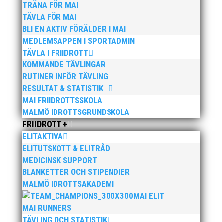
Publicerat tidigare
TRÄNA FÖR MAI
TÄVLA FÖR MAI
BLI EN AKTIV FÖRÄLDER I MAI
MEDLEMSAPPEN I SPORTADMIN
TÄVLA I FRIIDROTT
KOMMANDE TÄVLINGAR
Bilder från Stafett-SM 2026. Foto: Thomas
RUTINER INFÖR TÄVLING
Leandersson Fler bilder från MAI:s Årsmöte 2026
RESULTAT & STATISTIK
MAI FRIIDROTTSSKOLA
MALMÖ IDROTTSGRUNDSKOLA
FRIIDROTT +
ELITAKTIVA
ELITUTSKOTT & ELITRÅD
MEDICINSK SUPPORT
BLANKETTER OCH STIPENDIER
MALMÖ IDROTTSAKADEMI
Anders Hallström, 55, blir ny klubbchef i MAI. Han
börjar sin anställning den 13 april. Anders har ett
MAI ELIT
brett idrottsintresse och har bland annat fungerat
MAI RUNNERS
som tränare inom hockeyn i Trelleborg och fotbollen i
TÄVLING OCH STATISTIK