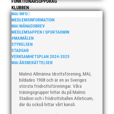
FUNKTIONÄRSUPPDRAG
Vill du vara med och skapa glädje, gemenskap och
utveckling i en av Sveriges största
KLUBBEN
friidrottsföreningar? Malmö Allmänna Idrottsförening
MAI INFO
– MAI – söker en engagerad, strategisk,
MEDLEMSINFORMATION
relationsbyggande och affärsinriktad...
MAI MÅNADSBREV
MEDLEMSAPPEN I SPORTADMIN
#MAIMÅLEN
STYRELSEN
STADGAR
VERKSAMHETSPLAN 2024-2025
MAI ÅRSBERÄTTELSER
Malmö Allmänna Idrottsförening, MAI,
bildades 1908 och är en av Sveriges
För mig har Lasse betytt oerhört mycket på flera
största friidrottsföreningar. Våra
plan. På 80- och 90-talet, då jag själv var aktiv, var
träningsgrupper hittar du på Malmö
han för mig en handlingskraftig ledare som alltid var
Stadion och i friidrottshallen Atleticum,
på plats och igång med en mängd olika projekt. Med
där du också hittar vårt kansli.
sin parhäst och nära vän, Bengt Bendéus,...