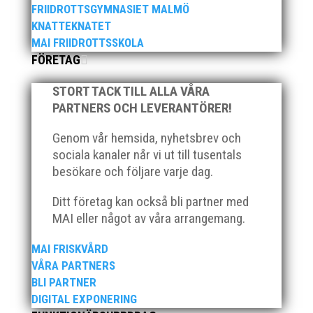
FRIIDROTTSGYMNASIET MALMÖ
KNATTEKNATET
MAI FRIIDROTTSSKOLA
FÖRETAG
STORT TACK TILL ALLA VÅRA
PARTNERS OCH LEVERANTÖRER!
Som traditionen bjuder så var vi ett helt gäng löpare
Genom vår hemsida, nyhetsbrev och
från MAI RUNNERS som sprang det mysiga
Sylvesterloppet på självaste nyårsafton. Formen är
sociala kanaler når vi ut till tusentals
enkel, ett eller två varv runt Pildammsparken (2,7 km
besökare och följare varje dag.
respektive 5,4 kilometer), med tidtagning på de fem
främsta i varje...
Ditt företag kan också bli partner med
MAI eller något av våra arrangemang.
MAI FRISKVÅRD
VÅRA PARTNERS
BLI PARTNER
DIGITAL EXPONERING
Klubbchef – Malmö Allmänna Idrottsförening (MAI)