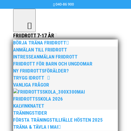
040-86 900
FRIIDROTT 7-17 ÅR
BÖRJA TRÄNA FRIIDROTT
Resultat: Veteran-DM i Vikt och Spjut
ANMÄLAN TILL FRIIDROTT
2019-06-06 samt resultattävling i Diskus
INTRESSEANMÄLAN FRIIDROTT
FRIIDROTT FÖR BARN OCH UNGDOMAR
jun 12, 2019
|
MAI MASTERS
NY FRIIDROTTSFÖRÄLDER?
TRYGG IDROTT
2019-06-06 VDM Vikt och VDM Spjut + Diskus
VANLIGA FRÅGOR
MAI
FRIIDROTTSSKOLA 2026
KALVINKNATET
TRÄNINGSTIDER
FÖRSTA TRÄNINGSTILLFÄLLE HÖSTEN 2025
TRÄNA & TÄVLA I MAI