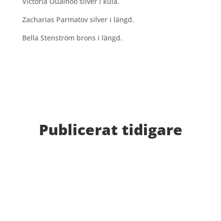
Victoria Ouainoo silver i kula.
Zacharias Parmatov silver i längd.
Bella Stenström brons i längd.
Publicerat tidigare
Bilder från Stafett-SM 2026. Foto: Thomas
Leandersson Fler bilder från MAI:s Årsmöte 2026