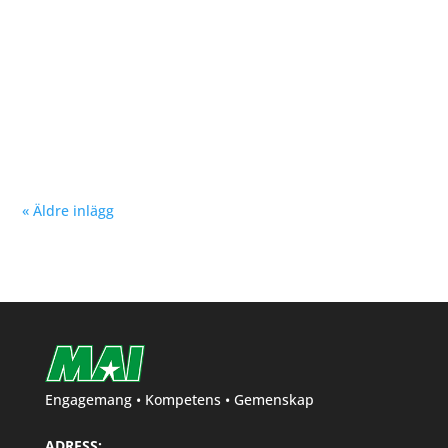
Nu kan du se träningstider för barn och ungdom
Hösten 2024. Klicka här!
« Äldre inlägg
Engagemang • Kompetens • Gemenskap
ADRESS: