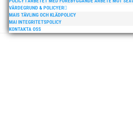
POLICY I ARBETET MED FÖREBYGGANDE ARBETE MOT SE
VÄRDEGRUND & POLICYER
MAIS TÄVLING OCH KLÄDPOLICY
MAI INTEGRITETSPOLICY
Sprinterdrottningen Julia Henriksson vann dubbla gu
KONTAKTA OSS
firade stora triumfer. Wictor Petersson plockade som
Peter Karlsson slutar som klubbchef i MAI. Peters sis
sista dag som klubbchef. Bästa medlemmar i MAI, Efter