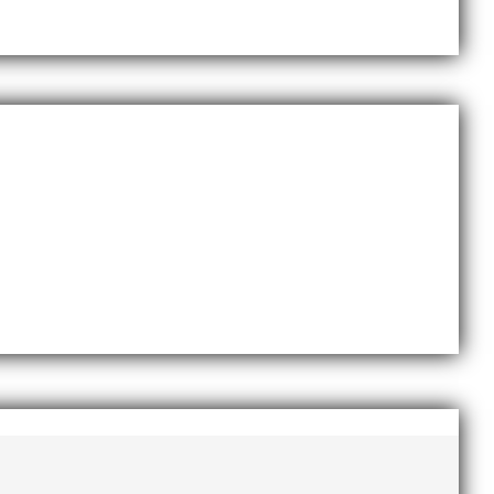
Sveriges största friidrottsföreningar? Malmö
dlingskraftig ledare som alltid var på plats och igång