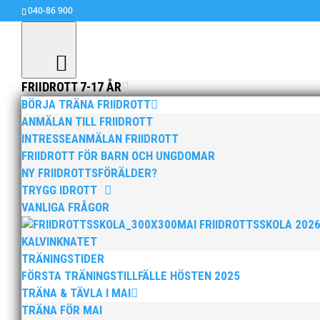
040-86 900
FRIIDROTT 7-17 ÅR
BÖRJA TRÄNA FRIIDROTT
ANMÄLAN TILL FRIIDROTT
INTRESSEANMÄLAN FRIIDROTT
SM-silver till Axel!
FRIIDROTT FÖR BARN OCH UNGDOMAR
aug 9, 2015
|
Okategoriserade
NY FRIIDROTTSFÖRÄLDER?
TRYGG IDROTT
Vår formstarke diskuskastare Axel Härstedt fo
VANLIGA FRÅGOR
bara med 47 cm., 63.54 mot Axels 63.07. Axel 
MAI FRIIDROTTSSKOLA 202
KALVINKNATET
Vår unge Viktor Gardenkrans slutade åtta 49.9
TRÄNINGSTIDER
FÖRSTA TRÄNINGSTILLFÄLLE HÖSTEN 2025
Thobias Nilsson Montler blev bronsmedaljör i
TRÄNA & TÄVLA I MAI
Philip Nossmy tog brons på 110 m häck 14.12 o
TRÄNA FÖR MAI