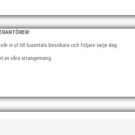
, med tidtagning på de fem främsta i varje...
VERANTÖRER!
r vi ut till tusentals besökare och följare varje dag.
l du vara med och skapa glädje, gemenskap och utveckling i en av 
got av våra arrangemang.
strategisk, relationsbyggande och affärsinriktad...
 På 80- och 90-talet, då jag själv var aktiv, var han för mig en han
ra vän, Bengt Bendéus,...