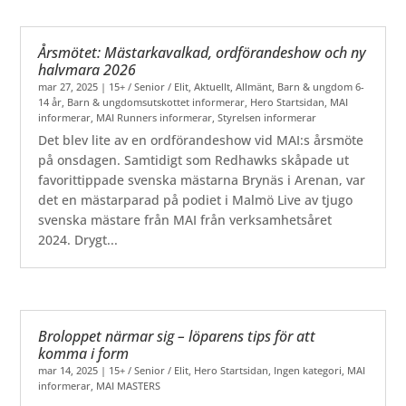
Årsmötet: Mästarkavalkad, ordförandeshow och ny
halvmara 2026
mar 27, 2025
|
15+ / Senior / Elit
,
Aktuellt
,
Allmänt
,
Barn & ungdom 6-
14 år
,
Barn & ungdomsutskottet informerar
,
Hero Startsidan
,
MAI
informerar
,
MAI Runners informerar
,
Styrelsen informerar
Det blev lite av en ordförandeshow vid MAI:s årsmöte
på onsdagen. Samtidigt som Redhawks skåpade ut
favorittippade svenska mästarna Brynäs i Arenan, var
det en mästarparad på podiet i Malmö Live av tjugo
svenska mästare från MAI från verksamhetsåret
2024. Drygt...
Broloppet närmar sig – löparens tips för att
komma i form
mar 14, 2025
|
15+ / Senior / Elit
,
Hero Startsidan
,
Ingen kategori
,
MAI
informerar
,
MAI MASTERS