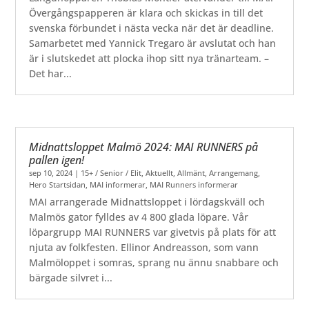
Övergångspapperen är klara och skickas in till det
svenska förbundet i nästa vecka när det är deadline.
Samarbetet med Yannick Tregaro är avslutat och han
är i slutskedet att plocka ihop sitt nya tränarteam. –
Det har...
Midnattsloppet Malmö 2024: MAI RUNNERS på
pallen igen!
sep 10, 2024
|
15+ / Senior / Elit
,
Aktuellt
,
Allmänt
,
Arrangemang
,
Hero Startsidan
,
MAI informerar
,
MAI Runners informerar
MAI arrangerade Midnattsloppet i lördagskväll och
Malmös gator fylldes av 4 800 glada löpare. Vår
löpargrupp MAI RUNNERS var givetvis på plats för att
njuta av folkfesten. Ellinor Andreasson, som vann
Malmöloppet i somras, sprang nu ännu snabbare och
bärgade silvret i...