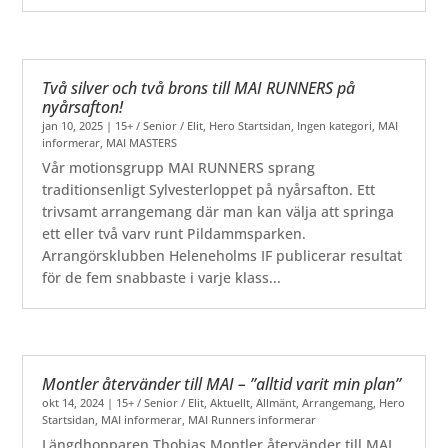
Två silver och två brons till MAI RUNNERS på
nyårsafton!
jan 10, 2025
|
15+ / Senior / Elit
,
Hero Startsidan
,
Ingen kategori
,
MAI
informerar
,
MAI MASTERS
Vår motionsgrupp MAI RUNNERS sprang
traditionsenligt Sylvesterloppet på nyårsafton. Ett
trivsamt arrangemang där man kan välja att springa
ett eller två varv runt Pildammsparken.
Arrangörsklubben Heleneholms IF publicerar resultat
för de fem snabbaste i varje klass...
Montler återvänder till MAI – ”alltid varit min plan”
okt 14, 2024
|
15+ / Senior / Elit
,
Aktuellt
,
Allmänt
,
Arrangemang
,
Hero
Startsidan
,
MAI informerar
,
MAI Runners informerar
Längdhopparen Thobias Montler återvänder till MAI.