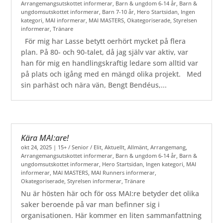
Arrangemangsutskottet informerar
,
Barn & ungdom 6-14 år
,
Barn &
ungdomsutskottet informerar
,
Barn 7-10 år
,
Hero Startsidan
,
Ingen
kategori
,
MAI informerar
,
MAI MASTERS
,
Okategoriserade
,
Styrelsen
informerar
,
Tränare
För mig har Lasse betytt oerhört mycket på flera
plan. På 80- och 90-talet, då jag själv var aktiv, var
han för mig en handlingskraftig ledare som alltid var
på plats och igång med en mängd olika projekt. Med
sin parhäst och nära vän, Bengt Bendéus,...
Kära MAI:are!
okt 24, 2025
|
15+ / Senior / Elit
,
Aktuellt
,
Allmänt
,
Arrangemang
,
Arrangemangsutskottet informerar
,
Barn & ungdom 6-14 år
,
Barn &
ungdomsutskottet informerar
,
Hero Startsidan
,
Ingen kategori
,
MAI
informerar
,
MAI MASTERS
,
MAI Runners informerar
,
Okategoriserade
,
Styrelsen informerar
,
Tränare
Nu är hösten här och för oss MAI:re betyder det olika
saker beroende på var man befinner sig i
organisationen. Här kommer en liten sammanfattning