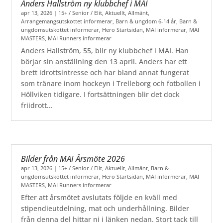
Anders Hallström ny klubbchef i MAI
apr 13, 2026
|
15+ / Senior / Elit
,
Aktuellt
,
Allmänt
,
Arrangemangsutskottet informerar
,
Barn & ungdom 6-14 år
,
Barn &
ungdomsutskottet informerar
,
Hero Startsidan
,
MAI informerar
,
MAI
MASTERS
,
MAI Runners informerar
Anders Hallström, 55, blir ny klubbchef i MAI. Han
börjar sin anställning den 13 april. Anders har ett
brett idrottsintresse och har bland annat fungerat
som tränare inom hockeyn i Trelleborg och fotbollen i
Höllviken tidigare. I fortsättningen blir det dock
friidrott...
Bilder från MAI Årsmöte 2026
apr 13, 2026
|
15+ / Senior / Elit
,
Aktuellt
,
Allmänt
,
Barn &
ungdomsutskottet informerar
,
Hero Startsidan
,
MAI informerar
,
MAI
MASTERS
,
MAI Runners informerar
Efter att årsmötet avslutats följde en kväll med
stipendieutdelning, mat och underhållning. Bilder
från denna del hittar ni i länken nedan. Stort tack till