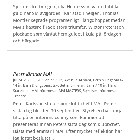
Sprinterdrottningen Julia Henriksson vann dubbla
guld när SM avgjordes i Karlstad i helgen. Thobias
Montler segrade programenligt i längdhoppet medan
MAI:s kastare firade stora triumfer. Wictor Petersson
plockade som väntat hem guldet i kula på lördagen
och bärgade...
Peter lämnar MAI
jul 24, 2025
|
15+ / Senior / Elit
,
Aktuellt
,
Allmänt
,
Barn & ungdom 6-
14 år
,
Barn & ungdomsutskottet informerar
,
Barn 7-10 år
,
Hero
Startsidan
,
MAI informerar
,
MAI MASTERS
,
Styrelsen informerar
,
Tränare
Peter Karlsson slutar som klubbchef i MAI. Peters
sista dag blir den 30 september. Styrelsen har börjat
titta på en interimslösning som kommer att
presenteras innan Peters sista dag som klubbchef.
Bästa medlemmar i MAI, Efter mycket reflektion har
jag fattat beslutet...