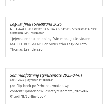
Lag-SM final i Sollentuna 2025
jul 14, 2025
|
15+ / Senior / Elit
,
Aktuellt
,
Allmänt
,
Arrangemang
,
Hero
Startsidan
,
MAI informerar
Tjejerna endast en poäng från medalj! Läs vidare i
MAI ELITBLOGGEN! Fler bilder från Lag-SM Foto:
Thomas Leandersson
Sammanfattning styrelsemöte 2025-04-01
apr 7, 2025
|
Styrelsen informerar
[3d-flip-book pdf="https://mai.se/wp-
content/uploads/2025/04/styrelsemote_2025-04-
01.pdf"][/3d-flip-book]