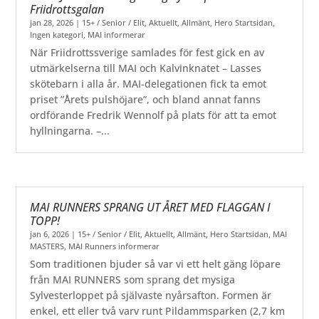
Friidrottsgalan
jan 28, 2026
|
15+ / Senior / Elit
,
Aktuellt
,
Allmänt
,
Hero Startsidan
,
Ingen kategori
,
MAI informerar
När Friidrottssverige samlades för fest gick en av
utmärkelserna till MAI och Kalvinknatet – Lasses
skötebarn i alla år. MAI-delegationen fick ta emot
priset ”Årets pulshöjare”, och bland annat fanns
ordförande Fredrik Wennolf på plats för att ta emot
hyllningarna. –...
MAI RUNNERS SPRANG UT ÅRET MED FLAGGAN I
TOPP!
jan 6, 2026
|
15+ / Senior / Elit
,
Aktuellt
,
Allmänt
,
Hero Startsidan
,
MAI
MASTERS
,
MAI Runners informerar
Som traditionen bjuder så var vi ett helt gäng löpare
från MAI RUNNERS som sprang det mysiga
Sylvesterloppet på självaste nyårsafton. Formen är
enkel, ett eller två varv runt Pildammsparken (2,7 km