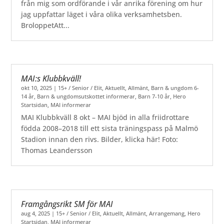
från mig som ordförande i vår anrika förening om hur
jag uppfattar läget i våra olika verksamhetsben.
BroloppetAtt...
MAI:s Klubbkväll!
okt 10, 2025
|
15+ / Senior / Elit
,
Aktuellt
,
Allmänt
,
Barn & ungdom 6-
14 år
,
Barn & ungdomsutskottet informerar
,
Barn 7-10 år
,
Hero
Startsidan
,
MAI informerar
MAI Klubbkväll 8 okt – MAI bjöd in alla friidrottare
födda 2008–2018 till ett sista träningspass på Malmö
Stadion innan den rivs. Bilder, klicka här! Foto:
Thomas Leandersson
Framgångsrikt SM för MAI
aug 4, 2025
|
15+ / Senior / Elit
,
Aktuellt
,
Allmänt
,
Arrangemang
,
Hero
Startsidan
,
MAI informerar