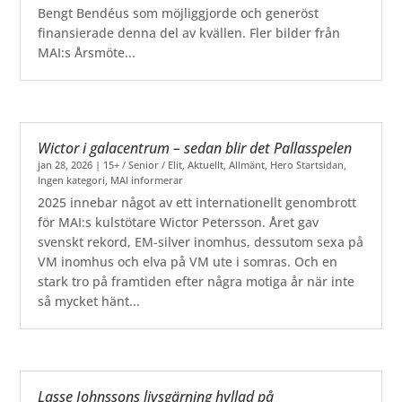
Bengt Bendéus som möjliggjorde och generöst
finansierade denna del av kvällen. Fler bilder från
MAI:s Årsmöte...
Wictor i galacentrum – sedan blir det Pallasspelen
jan 28, 2026
|
15+ / Senior / Elit
,
Aktuellt
,
Allmänt
,
Hero Startsidan
,
Ingen kategori
,
MAI informerar
2025 innebar något av ett internationellt genombrott
för MAI:s kulstötare Wictor Petersson. Året gav
svenskt rekord, EM-silver inomhus, dessutom sexa på
VM inomhus och elva på VM ute i somras. Och en
stark tro på framtiden efter några motiga år när inte
så mycket hänt...
Lasse Johnssons livsgärning hyllad på