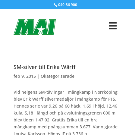
040-86 900
SM-silver till Erika Wärff
feb 9, 2015
|
Okategoriserade
Vid helgens SM-tävlingar i mångkamp i Norrköping
blev Erik Wärff silvermedaljör i mångkamp för F15.
Hennes serie var 9.26 på 60 häck, 1.69 i höjd, 12,46 i
kula, 5,18 i längd och på avslutningsgrenen 600 m
blev tiden 1.47.02. Grattis Erika till en bra
mångkamp med poängsumman 3.677! Vann gjorde
Louisa Karlsson, Högby IF på 3.736 p.