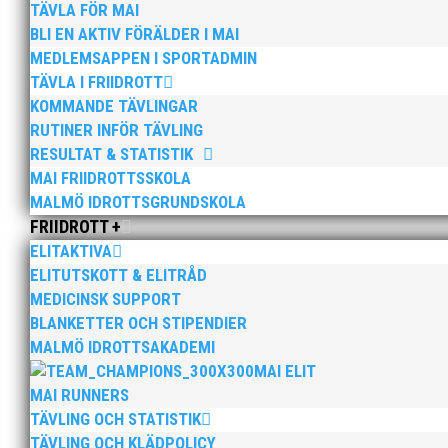
TÄVLA FÖR MAI
På damsidan toppar tre aktiva årsbästastatist
BLI EN AKTIV FÖRÄLDER I MAI
MEDLEMSAPPEN I SPORTADMIN
Daniella som är snabbast av damerna i år på
TÄVLA I FRIIDROTT
mot Moa Hjelmer som också är anmäld på båd
KOMMANDE TÄVLINGAR
Adriana Janic som var i final på JEM i Eskilstun
RUTINER INFÖR TÄVLING
RESULTAT & STATISTIK
Josefin Magnusson som haft problem med en häl
MAI FRIIDROTTSSKOLA
MALMÖ IDROTTSGRUNDSKOLA
FRIIDROTT +
Guldkandidater:
ELITAKTIVA
Daniella Busk 100m Danie
ELITUTSKOTT & ELITRÅD
MEDICINSK SUPPORT
Adriana Janic 100mh Thobias 
BLANKETTER OCH STIPENDIER
Josefin Magnusson 400m Louise
MALMÖ IDROTTSAKADEMI
MAI ELIT
Axel Härstedt diskus Marind
MAI RUNNERS
4x100m laget mixstafett Phi
TÄVLING OCH STATISTIK
TÄVLING OCH KLÄDPOLICY