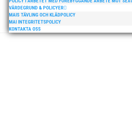
POLICY I ARBETET MED FÖREBYGGANDE ARBETE MOT SE
VÄRDEGRUND & POLICYER
MAIS TÄVLING OCH KLÄDPOLICY
MAI INTEGRITETSPOLICY
KONTAKTA OSS
Nu är hösten här och för oss MAI:re betyder det oli
ordförande i vår anrika förening om hur jag uppfattar
MAI Klubbkväll 8 okt – MAI bjöd in alla friidrottare f