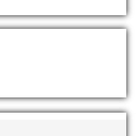
AI-delegationen fick ta emot priset ”Årets pulshöjare”,
te nyårsafton. Formen är enkel, ett eller två varv