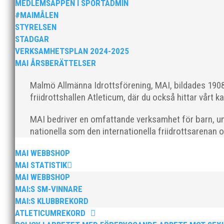
MEDLEMSAPPEN I SPORTADMIN
#MAIMÅLEN
STYRELSEN
STADGAR
VERKSAMHETSPLAN 2024-2025
MAI ÅRSBERÄTTELSER
Klubbchef – Malmö Allmänna Idrottsförening (MAI) Vil
Allmänna Idrottsförening – MAI – söker en engagerad, 
Malmö Allmänna Idrottsförening, MAI, bildades 1908 
friidrottshallen Atleticum, där du också hittar vårt ka
MAI bedriver en omfattande verksamhet för barn, un
nationella som den internationella friidrottsarenan 
MAI WEBBSHOP
MAI STATISTIK
MAI WEBBSHOP
För mig har Lasse betytt oerhört mycket på flera plan.
MAI:S SM-VINNARE
med en mängd olika projekt. Med sin parhäst och nä
MAI:S KLUBBREKORD
ATLETICUMREKORD