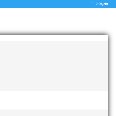
0 Objekt
 7-9/8
en i år har visat upp en ruggig stabilitet i år
Daniel Sthål och Hammarbys australiensare