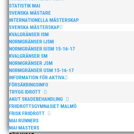
STATISTIK MAI
SVENSKA MÄSTARE
INTERNATIONELLA MÄSTERSKAP
SVENSKA MÄSTERSKAP
KVALGRÄNSER ISM
NORMGRÄNSER IJSM
NORMGRÄNSER IUSM 15-16-17
KVALGRÄNSER SM
NORMGRÄNSER JSM
NORMGRÄNSER USM 15-16-17
INFORMATION FÖR AKTIVA
FÖRSÄKRINGSINFO
TRYGG IDROTT
Bilder från Stafett-SM 2026. Foto: Thomas Leandersso
AKUT SKADEBEHANDLING
FRIIDROTTSGYMNASIET MALMÖ
FRISK FRIIDROTT
MAI RUNNERS
MAI MASTERS