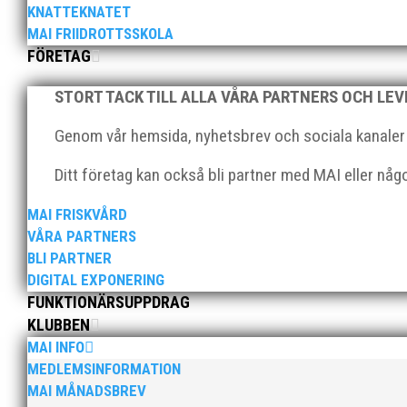
KNATTEKNATET
elva på VM ute i somras. Och en stark tro på framtide
MAI FRIIDROTTSSKOLA
FÖRETAG
STORT TACK TILL ALLA VÅRA PARTNERS OCH LE
Genom vår hemsida, nyhetsbrev och sociala kanaler nå
Ditt företag kan också bli partner med MAI eller nå
När Friidrottssverige samlades för fest gick en av utm
och bland annat fanns ordförande Fredrik Wennolf på p
MAI FRISKVÅRD
VÅRA PARTNERS
BLI PARTNER
DIGITAL EXPONERING
FUNKTIONÄRSUPPDRAG
KLUBBEN
MAI INFO
Som traditionen bjuder så var vi ett helt gäng löpare
MEDLEMSINFORMATION
runt Pildammsparken (2,7 km respektive 5,4 kilometer)
MAI MÅNADSBREV