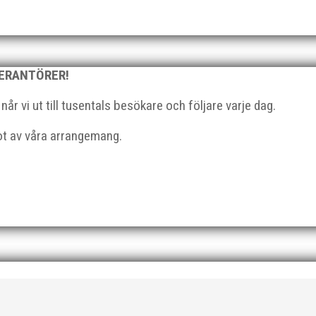
n efter några motiga år när inte så mycket hänt...
VERANTÖRER!
r vi ut till tusentals besökare och följare varje dag.
got av våra arrangemang.
ärkelserna till MAI och Kalvinknatet – Lasses skötebarn i alla år. M
lats för att ta emot hyllningarna. –...
 från MAI RUNNERS som sprang det mysiga Sylvesterloppet på självas
, med tidtagning på de fem främsta i varje...