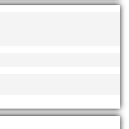
esse och har bland annat fungerat som tränare inom
ni i länken nedan. Stort tack till Bengt Bendéus som
 EM-silver inomhus, dessutom sexa på VM inomhus och