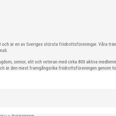
l du vara med och skapa glädje, gemenskap och utveckling i en av 
strategisk, relationsbyggande och affärsinriktad...
och är en av Sveriges största friidrottsföreningar. Våra trä
nsli.
gdom, senior, elit och veteran med cirka 800 aktiva medlemm
och är den mest framgångsrika friidrottsföreningen genom tide
 På 80- och 90-talet, då jag själv var aktiv, var han för mig en han
ra vän, Bengt Bendéus,...