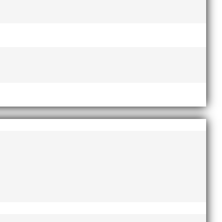
la kommer gå en tuff kamp under SM-helgen
tet inställt på att bli svensk mästarinna.
axla favoritrollen på 400m.