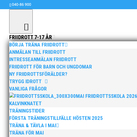
040-86 900
FRIIDROTT 7-17 ÅR
BÖRJA TRÄNA FRIIDROTT
ANMÄLAN TILL FRIIDROTT
INTRESSEANMÄLAN FRIIDROTT
Stark MAI-trupp med fler
FRIIDROTT FÖR BARN OCH UNGDOMAR
aug 5, 2015
|
Okategoriserade
NY FRIIDROTTSFÖRÄLDER?
TRYGG IDROTT
VANLIGA FRÅGOR
MAI FRIIDROTTSSKOLA 202
Pressrelease Malmö 2015-08-05
KALVINKNATET
Till årets Stora SM i friidrott skickar MAI en
TRÄNINGSTIDER
FÖRSTA TRÄNINGSTILLFÄLLE HÖSTEN 2025
Diskuskastaren Axel Härstedt är inställd på att 
TRÄNA & TÄVLA I MAI
och samlat alla sina tävlingar inom 1.5m med
TRÄNA FÖR MAI
Benn Harradine som kastat 66.75 i år.