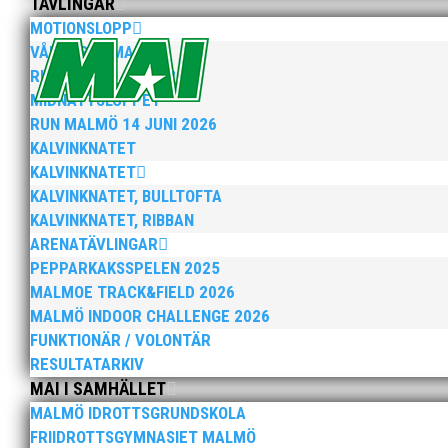
TÄVLINGAR
MOTIONSLOPP
Anders Hallström, 55, blir ny klubbchef i MAI. Han bö
VÅRRUSET MALMÖ
hockeyn i Trelleborg och fotbollen i Höllviken tidigare. 
RUN MALMÖ 10K & 21K
MIDNATTSLOPPET
RUN MALMÖ 14 JUNI 2026
KALVINKNATET
KALVINKNATET
KALVINKNATET, BULLTOFTA
KALVINKNATET, RIBBAN
ARENATÄVLINGAR
Efter att årsmötet avslutats följde en kväll med stipe
PEPPARKAKSSPELEN 2025
möjliggjorde och generöst finansierade denna del av k
MALMOE TRACK&FIELD 2026
MALMÖ INDOOR CHALLENGE 2026
FUNKTIONÄR / VOLONTÄR
RESULTATARKIV
MAI I SAMHÄLLET
MALMÖ IDROTTSGRUNDSKOLA
FRIIDROTTSGYMNASIET MALMÖ
2025 innebar något av ett internationellt genombrott