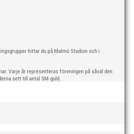
Sveriges största friidrottsföreningar? Malmö
ningsgrupper hittar du på Malmö Stadion och i
ar. Varje år representeras föreningen på såväl den
rna sett till antal SM-guld.
dlingskraftig ledare som alltid var på plats och igång