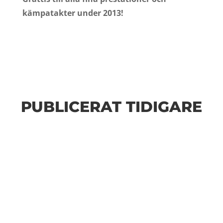
kämpatakter under 2013!
PUBLICERAT TIDIGARE
Bilder från Stafett-SM 2026. Foto: Thomas
Leandersson Fler bilder från MAI:s Årsmöte 2026