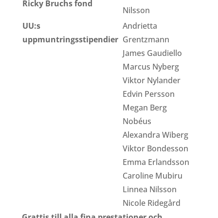
Ricky Bruchs fond
Nilsson
UU:s
Andrietta
uppmuntringsstipendier
Grentzmann
James Gaudiello
Marcus Nyberg
Viktor Nylander
Edvin Persson
Megan Berg
Nobéus
Alexandra Wiberg
Viktor Bondesson
Emma Erlandsson
Caroline Mubiru
Linnea Nilsson
Nicole Ridegård
Grattis till alla fina prestationer och