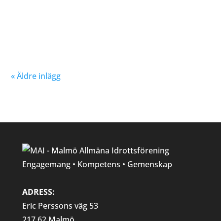
Nu kan du se träningstider för barn och ungdom
Hösten 2024. Klicka här!
« Äldre inlägg
Engagemang • Kompetens • Gemenskap
ADRESS:
Eric Perssons väg 53
217 62 Malmö