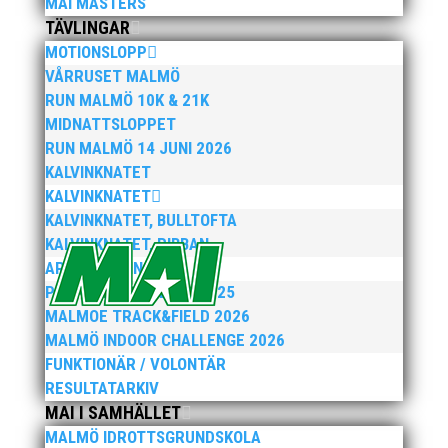
MAI MASTERS
TÄVLINGAR
MOTIONSLOPP
VÅRRUSET MALMÖ
Anders Hallström, 55, blir ny klubbchef i MAI.
RUN MALMÖ 10K & 21K
Han börjar sin anställning den 13 april. Anders
MIDNATTSLOPPET
har ett brett idrottsintresse och har bland
RUN MALMÖ 14 JUNI 2026
annat fungerat som tränare inom hockeyn i
KALVINKNATET
Trelleborg och fotbollen i Höllviken tidigare. I
KALVINKNATET
fortsättningen blir det dock friidrott...
KALVINKNATET, BULLTOFTA
KALVINKNATET, RIBBAN
ARENATÄVLINGAR
PEPPARKAKSSPELEN 2025
MALMOE TRACK&FIELD 2026
MALMÖ INDOOR CHALLENGE 2026
FUNKTIONÄR / VOLONTÄR
RESULTATARKIV
MAI I SAMHÄLLET
Efter att årsmötet avslutats följde en kväll med
MALMÖ IDROTTSGRUNDSKOLA
stipendieutdelning, mat och underhållning.