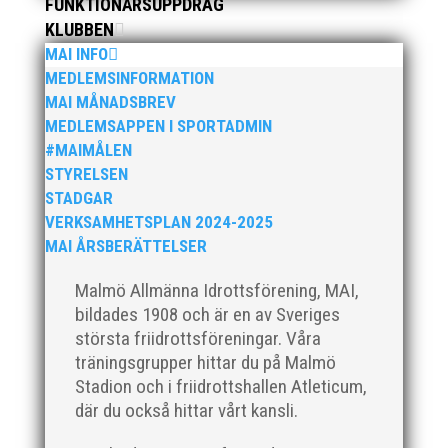
FUNKTIONÄRSUPPDRAG
KLUBBEN
MAI INFO
MEDLEMSINFORMATION
MAI MÅNADSBREV
MEDLEMSAPPEN I SPORTADMIN
#MAIMÅLEN
STYRELSEN
STADGAR
När Friidrottssverige samlades för fest gick en
VERKSAMHETSPLAN 2024-2025
av utmärkelserna till MAI och Kalvinknatet –
MAI ÅRSBERÄTTELSER
Lasses skötebarn i alla år. MAI-delegationen
fick ta emot priset ”Årets pulshöjare”, och
Malmö Allmänna Idrottsförening, MAI,
bland annat fanns ordförande Fredrik Wennolf
bildades 1908 och är en av Sveriges
på plats för att ta emot hyllningarna. –...
största friidrottsföreningar. Våra
träningsgrupper hittar du på Malmö
Stadion och i friidrottshallen Atleticum,
där du också hittar vårt kansli.