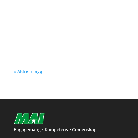
Nu kan du se träningstider för barn och
ungdom Hösten 2024. Klicka här!
« Äldre inlägg
Engagemang • Kompetens • Gemenskap