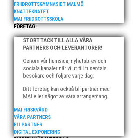
FRIIDROTTSGYMNASIET MALMÖ
Bilder från denna del hittar ni i länken nedan.
KNATTEKNATET
Stort tack till Bengt Bendéus som möjliggjorde
MAI FRIIDROTTSSKOLA
och generöst finansierade denna del av
FÖRETAG
kvällen. Fler bilder från MAI:s Årsmöte...
STORT TACK TILL ALLA VÅRA
PARTNERS OCH LEVERANTÖRER!
Genom vår hemsida, nyhetsbrev och
sociala kanaler når vi ut till tusentals
besökare och följare varje dag.
Ditt företag kan också bli partner med
2025 innebar något av ett internationellt
MAI eller något av våra arrangemang.
genombrott för MAI:s kulstötare Wictor
Petersson. Året gav svenskt rekord, EM-silver
MAI FRISKVÅRD
inomhus, dessutom sexa på VM inomhus och
VÅRA PARTNERS
elva på VM ute i somras. Och en stark tro på
BLI PARTNER
framtiden efter några motiga år när inte så
DIGITAL EXPONERING
mycket hänt...