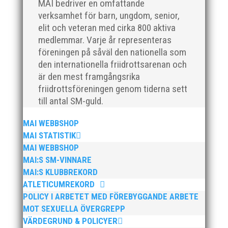
MAI bedriver en omfattande
verksamhet för barn, ungdom, senior,
elit och veteran med cirka 800 aktiva
medlemmar. Varje år representeras
Som traditionen bjuder så var vi ett helt gäng
föreningen på såväl den nationella som
löpare från MAI RUNNERS som sprang det
den internationella friidrottsarenan och
mysiga Sylvesterloppet på självaste nyårsafton.
är den mest framgångsrika
Formen är enkel, ett eller två varv runt
friidrottsföreningen genom tiderna sett
Pildammsparken (2,7 km respektive 5,4
till antal SM-guld.
kilometer), med tidtagning på de fem främsta i
varje...
MAI WEBBSHOP
MAI STATISTIK
MAI WEBBSHOP
MAI:S SM-VINNARE
MAI:S KLUBBREKORD
ATLETICUMREKORD
Klubbchef – Malmö Allmänna Idrottsförening
POLICY I ARBETET MED FÖREBYGGANDE ARBETE
(MAI) Vill du vara med och skapa glädje,
MOT SEXUELLA ÖVERGREPP
gemenskap och utveckling i en av Sveriges
VÄRDEGRUND & POLICYER
största friidrottsföreningar? Malmö Allmänna