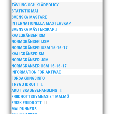
TÄVLING OCH KLÄDPOLICY
STATISTIK MAI
SVENSKA MÄSTARE
Publicerat tidigare
INTERNATIONELLA MÄSTERSKAP
SVENSKA MÄSTERSKAP
KVALGRÄNSER ISM
NORMGRÄNSER IJSM
NORMGRÄNSER IUSM 15-16-17
KVALGRÄNSER SM
Bilder från Stafett-SM 2026. Foto: Thomas
NORMGRÄNSER JSM
Leandersson Fler bilder från MAI:s Årsmöte
NORMGRÄNSER USM 15-16-17
2026
INFORMATION FÖR AKTIVA
FÖRSÄKRINGSINFO
TRYGG IDROTT
AKUT SKADEBEHANDLING
FRIIDROTTSGYMNASIET MALMÖ
FRISK FRIIDROTT
MAI RUNNERS