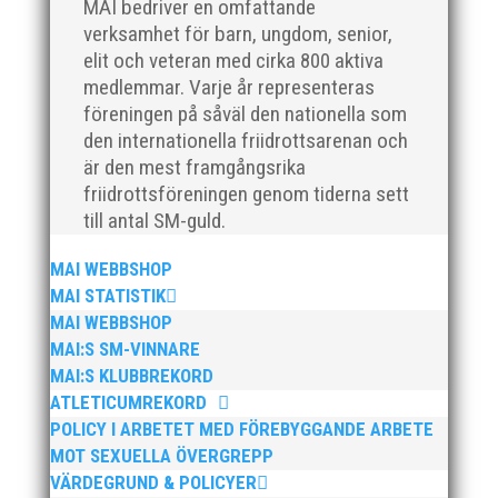
MAI bedriver en omfattande
verksamhet för barn, ungdom, senior,
elit och veteran med cirka 800 aktiva
medlemmar. Varje år representeras
föreningen på såväl den nationella som
den internationella friidrottsarenan och
är den mest framgångsrika
När Friidrottssverige samlades för fest gick en
friidrottsföreningen genom tiderna sett
av utmärkelserna till MAI och Kalvinknatet –
till antal SM-guld.
Lasses skötebarn i alla år. MAI-delegationen
fick ta emot priset ”Årets pulshöjare”, och
MAI WEBBSHOP
bland annat fanns ordförande Fredrik Wennolf
MAI STATISTIK
på plats för att ta emot hyllningarna. –...
MAI WEBBSHOP
MAI:S SM-VINNARE
MAI:S KLUBBREKORD
ATLETICUMREKORD
POLICY I ARBETET MED FÖREBYGGANDE ARBETE
MOT SEXUELLA ÖVERGREPP
VÄRDEGRUND & POLICYER