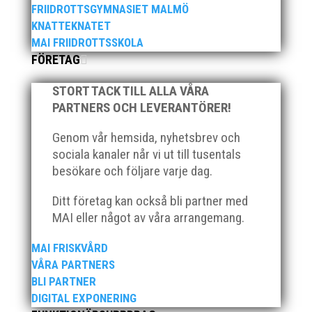
FRIIDROTTSGYMNASIET MALMÖ
KNATTEKNATET
Anders Hallström, 55, blir ny klubbchef i MAI.
MAI FRIIDROTTSSKOLA
Han börjar sin anställning den 13 april. Anders
FÖRETAG
har ett brett idrottsintresse och har bland
annat fungerat som tränare inom hockeyn i
STORT TACK TILL ALLA VÅRA
Trelleborg och fotbollen i Höllviken tidigare. I
PARTNERS OCH LEVERANTÖRER!
fortsättningen blir det dock friidrott...
Genom vår hemsida, nyhetsbrev och
sociala kanaler når vi ut till tusentals
besökare och följare varje dag.
Ditt företag kan också bli partner med
MAI eller något av våra arrangemang.
MAI FRISKVÅRD
Efter att årsmötet avslutats följde en kväll med
VÅRA PARTNERS
stipendieutdelning, mat och underhållning.
BLI PARTNER
Bilder från denna del hittar ni i länken nedan.
DIGITAL EXPONERING
Stort tack till Bengt Bendéus som möjliggjorde