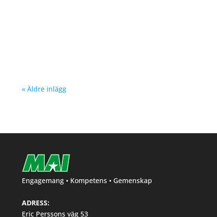
Nu kan du se träningstider för barn och
ungdom Hösten 2024. Klicka här!
« Äldre inlägg
Engagemang • Kompetens • Gemenskap
ADRESS:
Eric Perssons väg 53