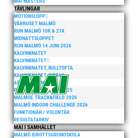
MAI MASTERS
Publicerat tidigare
TÄVLINGAR
MOTIONSLOPP
VÅRRUSET MALMÖ
RUN MALMÖ 10K & 21K
MIDNATTSLOPPET
RUN MALMÖ 14 JUNI 2026
KALVINKNATET
Bilder från Stafett-SM 2026. Foto: Thomas
KALVINKNATET
Leandersson Fler bilder från MAI:s Årsmöte
KALVINKNATET, BULLTOFTA
2026
KALVINKNATET, RIBBAN
ARENATÄVLINGAR
PEPPARKAKSSPELEN 2025
MALMOE TRACK&FIELD 2026
MALMÖ INDOOR CHALLENGE 2026
FUNKTIONÄR / VOLONTÄR
RESULTATARKIV
MAI I SAMHÄLLET
MALMÖ IDROTTSGRUNDSKOLA