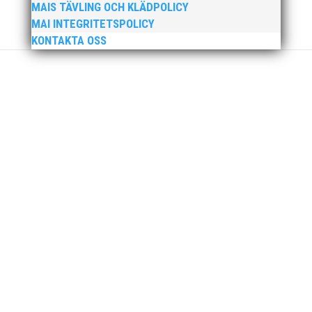
MAIS TÄVLING OCH KLÄDPOLICY
MAI INTEGRITETSPOLICY
Som traditionen bjuder så var vi ett helt gäng
KONTAKTA OSS
löpare från MAI RUNNERS som sprang det
mysiga Sylvesterloppet på självaste nyårsafton.
Formen är enkel, ett eller två varv runt
Pildammsparken (2,7 km respektive 5,4
kilometer), med tidtagning på de fem främsta i
varje...
Klubbchef – Malmö Allmänna Idrottsförening
(MAI) Vill du vara med och skapa glädje,
gemenskap och utveckling i en av Sveriges
största friidrottsföreningar? Malmö Allmänna
Idrottsförening – MAI – söker en engagerad,
strategisk, relationsbyggande och