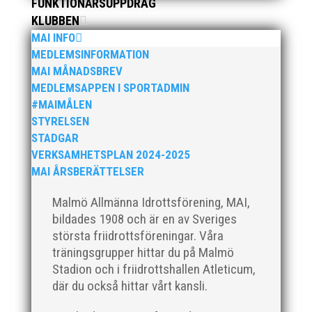
FUNKTIONÄRSUPPDRAG
och generöst finansierade denna del av
KLUBBEN
kvällen. Fler bilder från MAI:s Årsmöte...
MAI INFO
MEDLEMSINFORMATION
MAI MÅNADSBREV
MEDLEMSAPPEN I SPORTADMIN
#MAIMÅLEN
STYRELSEN
STADGAR
VERKSAMHETSPLAN 2024-2025
MAI ÅRSBERÄTTELSER
2025 innebar något av ett internationellt
genombrott för MAI:s kulstötare Wictor
Malmö Allmänna Idrottsförening, MAI,
Petersson. Året gav svenskt rekord, EM-silver
bildades 1908 och är en av Sveriges
inomhus, dessutom sexa på VM inomhus och
största friidrottsföreningar. Våra
elva på VM ute i somras. Och en stark tro på
träningsgrupper hittar du på Malmö
framtiden efter några motiga år när inte så
Stadion och i friidrottshallen Atleticum,
mycket hänt...
där du också hittar vårt kansli.