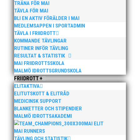
TRÄNA FÖR MAI
fick stipendiet för 2017 för finalplats i JEM, silver på
SM och vinst i Finnkampen.
TÄVLA FÖR MAI
BLI EN AKTIV FÖRÄLDER I MAI
MEDLEMSAPPEN I SPORTADMIN
TÄVLA I FRIIDROTT
KOMMANDE TÄVLINGAR
RUTINER INFÖR TÄVLING
RESULTAT & STATISTIK
MAI FRIIDROTTSSKOLA
MALMÖ IDROTTSGRUNDSKOLA
Publicerat tidigare
FRIIDROTT +
ELITAKTIVA
ELITUTSKOTT & ELITRÅD
MEDICINSK SUPPORT
BLANKETTER OCH STIPENDIER
MALMÖ IDROTTSAKADEMI
MAI ELIT
Bilder från Stafett-SM 2026. Foto: Thomas
MAI RUNNERS
Leandersson Fler bilder från MAI:s Årsmöte
TÄVLING OCH STATISTIK