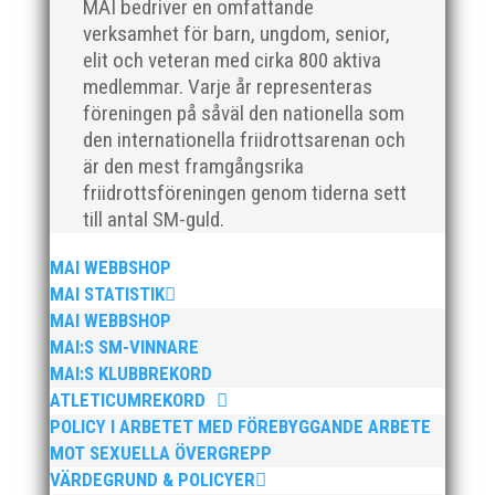
MAI bedriver en omfattande
verksamhet för barn, ungdom, senior,
elit och veteran med cirka 800 aktiva
medlemmar. Varje år representeras
Klubbchef – Malmö Allmänna Idrottsförening
föreningen på såväl den nationella som
(MAI) Vill du vara med och skapa glädje,
den internationella friidrottsarenan och
gemenskap och utveckling i en av Sveriges
är den mest framgångsrika
största friidrottsföreningar? Malmö Allmänna
friidrottsföreningen genom tiderna sett
Idrottsförening – MAI – söker en engagerad,
till antal SM-guld.
strategisk, relationsbyggande och
affärsinriktad...
MAI WEBBSHOP
MAI STATISTIK
MAI WEBBSHOP
MAI:S SM-VINNARE
MAI:S KLUBBREKORD
ATLETICUMREKORD
POLICY I ARBETET MED FÖREBYGGANDE ARBETE
MOT SEXUELLA ÖVERGREPP
VÄRDEGRUND & POLICYER