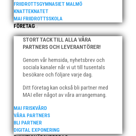
FRIIDROTTSGYMNASIET MALMÖ
2025 innebar något av ett internationellt
KNATTEKNATET
genombrott för MAI:s kulstötare Wictor
MAI FRIIDROTTSSKOLA
Petersson. Året gav svenskt rekord, EM-silver
FÖRETAG
inomhus, dessutom sexa på VM inomhus och
elva på VM ute i somras. Och en stark tro på
STORT TACK TILL ALLA VÅRA
framtiden efter några motiga år när inte så
PARTNERS OCH LEVERANTÖRER!
mycket hänt...
Genom vår hemsida, nyhetsbrev och
sociala kanaler når vi ut till tusentals
besökare och följare varje dag.
Ditt företag kan också bli partner med
MAI eller något av våra arrangemang.
MAI FRISKVÅRD
VÅRA PARTNERS
När Friidrottssverige samlades för fest gick en
av utmärkelserna till MAI och Kalvinknatet –
BLI PARTNER
Lasses skötebarn i alla år. MAI-delegationen
DIGITAL EXPONERING