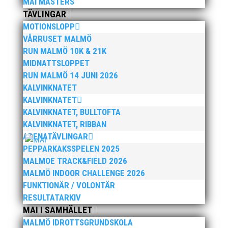
MAI MASTERS
TÄVLINGAR
MOTIONSLOPP
VÅRRUSET MALMÖ
RUN MALMÖ 10K & 21K
MIDNATTSLOPPET
RUN MALMÖ 14 JUNI 2026
Efter att årsmötet avslutats följde en kväll med
KALVINKNATET
stipendieutdelning, mat och underhållning.
KALVINKNATET
Bilder från denna del hittar ni i länken nedan.
KALVINKNATET, BULLTOFTA
Stort tack till Bengt Bendéus som möjliggjorde
KALVINKNATET, RIBBAN
och generöst finansierade denna del av
kvällen. Fler bilder från MAI:s Årsmöte...
ARENATÄVLINGAR
PEPPARKAKSSPELEN 2025
MALMOE TRACK&FIELD 2026
MALMÖ INDOOR CHALLENGE 2026
FUNKTIONÄR / VOLONTÄR
RESULTATARKIV
MAI I SAMHÄLLET
MALMÖ IDROTTSGRUNDSKOLA