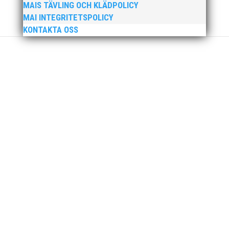
MAIS TÄVLING OCH KLÄDPOLICY
MAI INTEGRITETSPOLICY
KONTAKTA OSS
För mig har Lasse betytt oerhört mycket på
flera plan. På 80- och 90-talet, då jag själv var
aktiv, var han för mig en handlingskraftig
ledare som alltid var på plats och igång med
en mängd olika projekt. Med sin parhäst och
nära vän, Bengt Bendéus,...