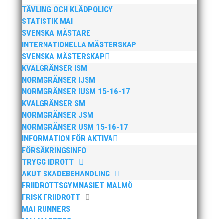
2026
TÄVLING OCH KLÄDPOLICY
STATISTIK MAI
SVENSKA MÄSTARE
INTERNATIONELLA MÄSTERSKAP
SVENSKA MÄSTERSKAP
KVALGRÄNSER ISM
NORMGRÄNSER IJSM
NORMGRÄNSER IUSM 15-16-17
KVALGRÄNSER SM
NORMGRÄNSER JSM
NORMGRÄNSER USM 15-16-17
Anders Hallström, 55, blir ny klubbchef i MAI.
INFORMATION FÖR AKTIVA
Han börjar sin anställning den 13 april. Anders
FÖRSÄKRINGSINFO
har ett brett idrottsintresse och har bland
TRYGG IDROTT
annat fungerat som tränare inom hockeyn i
AKUT SKADEBEHANDLING
Trelleborg och fotbollen i Höllviken tidigare. I
FRIIDROTTSGYMNASIET MALMÖ
fortsättningen blir det dock friidrott...
FRISK FRIIDROTT
MAI RUNNERS