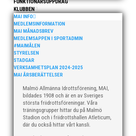
fick ta emot priset ”Årets pulshöjare”, och
FUNKTIONÄRSUPPDRAG
bland annat fanns ordförande Fredrik Wennolf
KLUBBEN
på plats för att ta emot hyllningarna. –...
MAI INFO
MEDLEMSINFORMATION
MAI MÅNADSBREV
MEDLEMSAPPEN I SPORTADMIN
#MAIMÅLEN
STYRELSEN
STADGAR
VERKSAMHETSPLAN 2024-2025
MAI ÅRSBERÄTTELSER
Som traditionen bjuder så var vi ett helt gäng
löpare från MAI RUNNERS som sprang det
Malmö Allmänna Idrottsförening, MAI,
mysiga Sylvesterloppet på självaste nyårsafton.
bildades 1908 och är en av Sveriges
Formen är enkel, ett eller två varv runt
största friidrottsföreningar. Våra
Pildammsparken (2,7 km respektive 5,4
träningsgrupper hittar du på Malmö
kilometer), med tidtagning på de fem främsta i
Stadion och i friidrottshallen Atleticum,
varje...
där du också hittar vårt kansli.