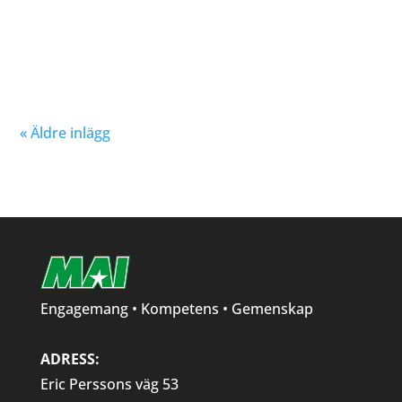
Nu kan du se träningstider för barn och ungdom
Hösten 2024. Klicka här!
« Äldre inlägg
Engagemang • Kompetens • Gemenskap
ADRESS:
Eric Perssons väg 53