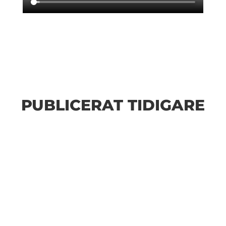
PUBLICERAT TIDIGARE
Bilder från Stafett-SM 2026. Foto: Thomas
Leandersson Fler bilder från MAI:s Årsmöte 2026