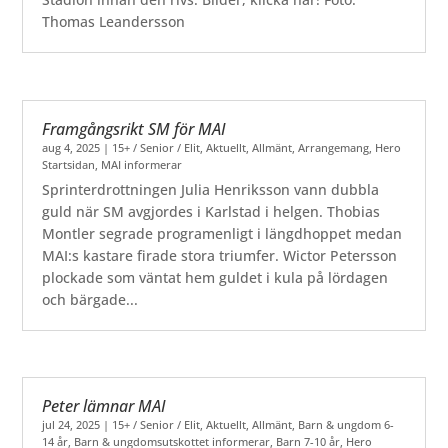
Thomas Leandersson
Framgångsrikt SM för MAI
aug 4, 2025
|
15+ / Senior / Elit
,
Aktuellt
,
Allmänt
,
Arrangemang
,
Hero
Startsidan
,
MAI informerar
Sprinterdrottningen Julia Henriksson vann dubbla
guld när SM avgjordes i Karlstad i helgen. Thobias
Montler segrade programenligt i längdhoppet medan
MAI:s kastare firade stora triumfer. Wictor Petersson
plockade som väntat hem guldet i kula på lördagen
och bärgade...
Peter lämnar MAI
jul 24, 2025
|
15+ / Senior / Elit
,
Aktuellt
,
Allmänt
,
Barn & ungdom 6-
14 år
,
Barn & ungdomsutskottet informerar
,
Barn 7-10 år
,
Hero