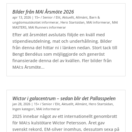
Bilder från MAI Årsmöte 2026
apr 13, 2026
|
15+ / Senior / Elit
,
Aktuellt
,
Allmänt
,
Barn &
ungdomsutskottet informerar
,
Hero Startsidan
,
MAI informerar
,
MAI
MASTERS
,
MAI Runners informerar
Efter att årsmötet avslutats följde en kväll med
stipendieutdelning, mat och underhållning. Bilder
från denna del hittar ni i länken nedan. Stort tack till
Bengt Bendéus som möjliggjorde och generöst
finansierade denna del av kvällen. Fler bilder från
MAI:s Årsmöte...
Wictor i galacentrum – sedan blir det Pallasspelen
jan 28, 2026
|
15+ / Senior / Elit
,
Aktuellt
,
Allmänt
,
Hero Startsidan
,
Ingen kategori
,
MAI informerar
2025 innebar något av ett internationellt genombrott
för MAI:s kulstötare Wictor Petersson. Året gav
svenskt rekord, EM-silver inomhus, dessutom sexa på