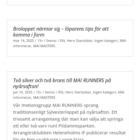
Broloppet närmar sig – löparens tips för att
komma i form
mar 14, 2025
|
15+ / Senior / Elit
,
Hero Startsidan
,
Ingen kategori
,
MAI
informerar
,
MAI MASTERS
Två silver och två brons till MAI RUNNERS på
nyårsafton!
jan 10, 2025
|
15+ / Senior / Elit
,
Hero Startsidan
,
Ingen kategori
,
MAI
informerar
,
MAI MASTERS
Vår motionsgrupp MAI RUNNERS sprang
traditionsenligt Sylvesterloppet på nyårsafton. Ett
trivsamt arrangemang där man kan välja att springa
ett eller två varv runt Pildammsparken.
Arrangörsklubben Heleneholms IF publicerar resultat
för de fem snabbaste i varje klass...