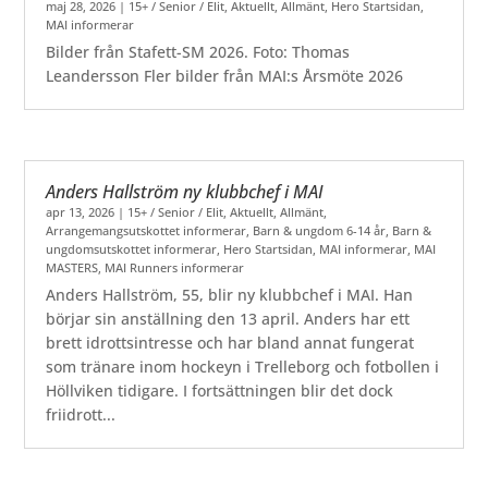
maj 28, 2026
|
15+ / Senior / Elit
,
Aktuellt
,
Allmänt
,
Hero Startsidan
,
MAI informerar
Bilder från Stafett-SM 2026. Foto: Thomas
Leandersson Fler bilder från MAI:s Årsmöte 2026
Anders Hallström ny klubbchef i MAI
apr 13, 2026
|
15+ / Senior / Elit
,
Aktuellt
,
Allmänt
,
Arrangemangsutskottet informerar
,
Barn & ungdom 6-14 år
,
Barn &
ungdomsutskottet informerar
,
Hero Startsidan
,
MAI informerar
,
MAI
MASTERS
,
MAI Runners informerar
Anders Hallström, 55, blir ny klubbchef i MAI. Han
börjar sin anställning den 13 april. Anders har ett
brett idrottsintresse och har bland annat fungerat
som tränare inom hockeyn i Trelleborg och fotbollen i
Höllviken tidigare. I fortsättningen blir det dock
friidrott...