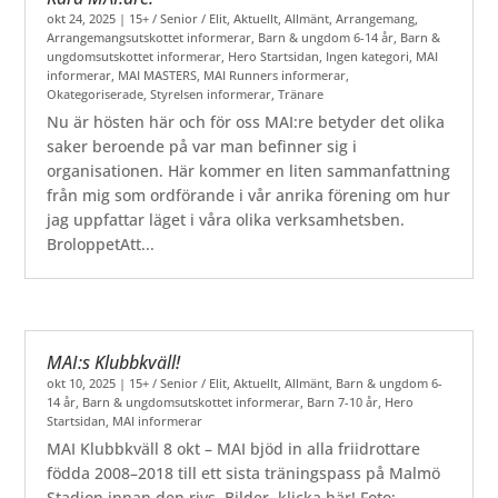
okt 24, 2025
|
15+ / Senior / Elit
,
Aktuellt
,
Allmänt
,
Arrangemang
,
Arrangemangsutskottet informerar
,
Barn & ungdom 6-14 år
,
Barn &
ungdomsutskottet informerar
,
Hero Startsidan
,
Ingen kategori
,
MAI
informerar
,
MAI MASTERS
,
MAI Runners informerar
,
Okategoriserade
,
Styrelsen informerar
,
Tränare
Nu är hösten här och för oss MAI:re betyder det olika
saker beroende på var man befinner sig i
organisationen. Här kommer en liten sammanfattning
från mig som ordförande i vår anrika förening om hur
jag uppfattar läget i våra olika verksamhetsben.
BroloppetAtt...
MAI:s Klubbkväll!
okt 10, 2025
|
15+ / Senior / Elit
,
Aktuellt
,
Allmänt
,
Barn & ungdom 6-
14 år
,
Barn & ungdomsutskottet informerar
,
Barn 7-10 år
,
Hero
Startsidan
,
MAI informerar
MAI Klubbkväll 8 okt – MAI bjöd in alla friidrottare
födda 2008–2018 till ett sista träningspass på Malmö
Stadion innan den rivs. Bilder, klicka här! Foto: