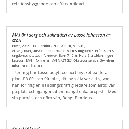
relationsbyggande och affärsinriktad...
MAI är i sorg och saknaden av Lasse Johnsson är
stor!
nov 4, 2025
|
15+ / Senior / Elit
,
Aktuellt
,
Allmänt
,
Arrangemangsutskottet informerar
,
Barn & ungdom 6-14 år
,
Barn &
ungdomsutskottet informerar
,
Barn 7-10 år
,
Hero Startsidan
,
Ingen
kategori
,
MAI informerar
,
MAI MASTERS
,
Okategoriserade
,
Styrelsen
informerar
,
Tränare
För mig har Lasse betytt oerhört mycket på flera
plan. På 80- och 90-talet, då jag själv var aktiv, var
han för mig en handlingskraftig ledare som alltid var
på plats och igång med en mängd olika projekt. Med
sin parhäst och nära vän, Bengt Bendéus,...
Kära MAI:are!