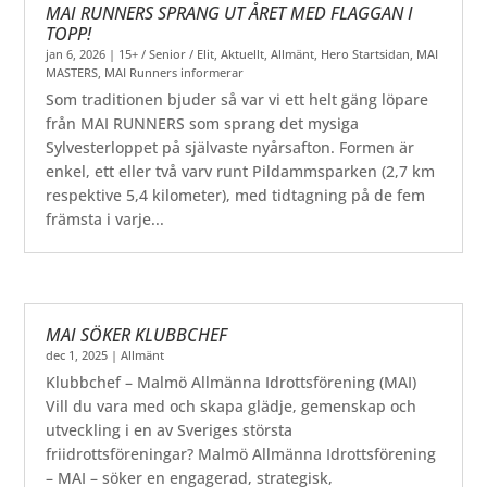
MAI RUNNERS SPRANG UT ÅRET MED FLAGGAN I
TOPP!
jan 6, 2026
|
15+ / Senior / Elit
,
Aktuellt
,
Allmänt
,
Hero Startsidan
,
MAI
MASTERS
,
MAI Runners informerar
Som traditionen bjuder så var vi ett helt gäng löpare
från MAI RUNNERS som sprang det mysiga
Sylvesterloppet på självaste nyårsafton. Formen är
enkel, ett eller två varv runt Pildammsparken (2,7 km
respektive 5,4 kilometer), med tidtagning på de fem
främsta i varje...
MAI SÖKER KLUBBCHEF
dec 1, 2025
|
Allmänt
Klubbchef – Malmö Allmänna Idrottsförening (MAI)
Vill du vara med och skapa glädje, gemenskap och
utveckling i en av Sveriges största
friidrottsföreningar? Malmö Allmänna Idrottsförening
– MAI – söker en engagerad, strategisk,