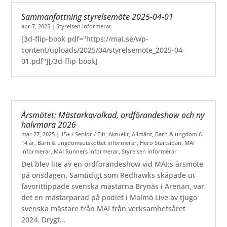
Sammanfattning styrelsemöte 2025-04-01
apr 7, 2025
|
Styrelsen informerar
[3d-flip-book pdf="https://mai.se/wp-
content/uploads/2025/04/styrelsemote_2025-04-
01.pdf"][/3d-flip-book]
Årsmötet: Mästarkavalkad, ordförandeshow och ny
halvmara 2026
mar 27, 2025
|
15+ / Senior / Elit
,
Aktuellt
,
Allmänt
,
Barn & ungdom 6-
14 år
,
Barn & ungdomsutskottet informerar
,
Hero Startsidan
,
MAI
informerar
,
MAI Runners informerar
,
Styrelsen informerar
Det blev lite av en ordförandeshow vid MAI:s årsmöte
på onsdagen. Samtidigt som Redhawks skåpade ut
favorittippade svenska mästarna Brynäs i Arenan, var
det en mästarparad på podiet i Malmö Live av tjugo
svenska mästare från MAI från verksamhetsåret
2024. Drygt...