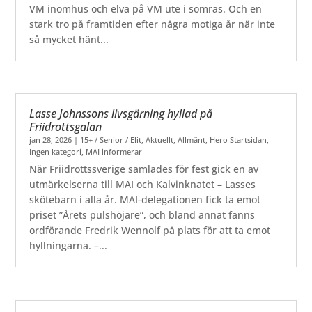
VM inomhus och elva på VM ute i somras. Och en
stark tro på framtiden efter några motiga år när inte
så mycket hänt...
Lasse Johnssons livsgärning hyllad på
Friidrottsgalan
jan 28, 2026
|
15+ / Senior / Elit
,
Aktuellt
,
Allmänt
,
Hero Startsidan
,
Ingen kategori
,
MAI informerar
När Friidrottssverige samlades för fest gick en av
utmärkelserna till MAI och Kalvinknatet – Lasses
skötebarn i alla år. MAI-delegationen fick ta emot
priset ”Årets pulshöjare”, och bland annat fanns
ordförande Fredrik Wennolf på plats för att ta emot
hyllningarna. –...