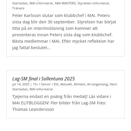
Startsidan
,
MAI informerar
,
MAI MASTERS
,
Styrelsen informerar
,
Tränare
Peter Karlsson slutar som klubbchef i MAI. Peters
sista dag blir den 30 september. Styrelsen har börjat
titta på en interimslösning som kommer att
presenteras innan Peters sista dag som klubbchef.
Bästa medlemmar i MAI, Efter mycket reflektion har
jag fattat beslutet...
Lag-SM final i Sollentuna 2025
jul 14, 2025
|
15+ / Senior / Elit
,
Aktuellt
,
Allmänt
,
Arrangemang
,
Hero
Startsidan
,
MAI informerar
Tjejerna endast en poäng från medalj! Läs vidare i
MAI ELITBLOGGEN! Fler bilder från Lag-SM Foto:
Thomas Leandersson