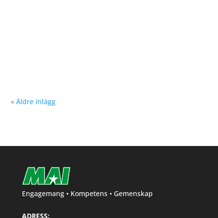
Nu kan du se träningstider för barn och ungdom
Hösten 2024. Klicka här!
« Äldre inlägg
Engagemang • Kompetens • Gemenskap
ADRESS: