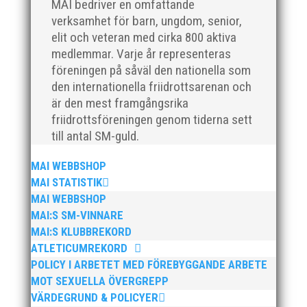
MAI bedriver en omfattande
verksamhet för barn, ungdom, senior,
elit och veteran med cirka 800 aktiva
medlemmar. Varje år representeras
föreningen på såväl den nationella som
den internationella friidrottsarenan och
För mig har Lasse betytt oerhört mycket på flera
är den mest framgångsrika
plan. På 80- och 90-talet, då jag själv var aktiv, var
friidrottsföreningen genom tiderna sett
han för mig en handlingskraftig ledare som alltid var
till antal SM-guld.
på plats och igång med en mängd olika projekt. Med
sin parhäst och nära vän, Bengt Bendéus,...
MAI WEBBSHOP
MAI STATISTIK
MAI WEBBSHOP
MAI:S SM-VINNARE
MAI:S KLUBBREKORD
ATLETICUMREKORD
POLICY I ARBETET MED FÖREBYGGANDE ARBETE
MOT SEXUELLA ÖVERGREPP
Nu är hösten här och för oss MAI:re betyder det olika
VÄRDEGRUND & POLICYER