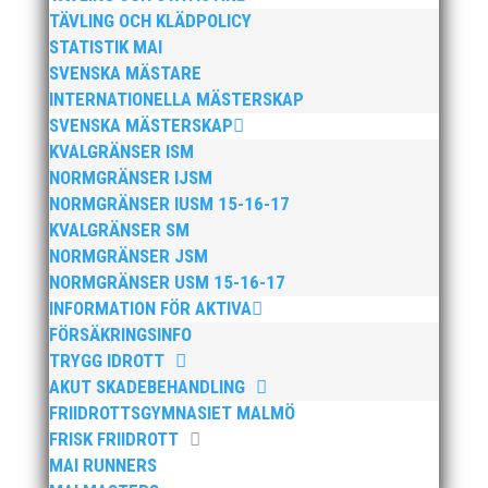
TÄVLING OCH KLÄDPOLICY
STATISTIK MAI
SVENSKA MÄSTARE
INTERNATIONELLA MÄSTERSKAP
SVENSKA MÄSTERSKAP
KVALGRÄNSER ISM
NORMGRÄNSER IJSM
Anders Hallström, 55, blir ny klubbchef i MAI. Han
NORMGRÄNSER IUSM 15-16-17
börjar sin anställning den 13 april. Anders har ett
KVALGRÄNSER SM
brett idrottsintresse och har bland annat fungerat
NORMGRÄNSER JSM
som tränare inom hockeyn i Trelleborg och fotbollen i
NORMGRÄNSER USM 15-16-17
Höllviken tidigare. I fortsättningen blir det dock
INFORMATION FÖR AKTIVA
friidrott...
FÖRSÄKRINGSINFO
TRYGG IDROTT
AKUT SKADEBEHANDLING
FRIIDROTTSGYMNASIET MALMÖ
FRISK FRIIDROTT
MAI RUNNERS