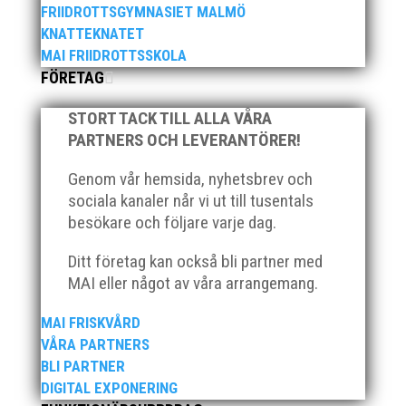
FRIIDROTTSGYMNASIET MALMÖ
KNATTEKNATET
MAI FRIIDROTTSSKOLA
FÖRETAG
STORT TACK TILL ALLA VÅRA
När Friidrottssverige samlades för fest gick en av
PARTNERS OCH LEVERANTÖRER!
utmärkelserna till MAI och Kalvinknatet – Lasses
skötebarn i alla år. MAI-delegationen fick ta emot
Genom vår hemsida, nyhetsbrev och
priset ”Årets pulshöjare”, och bland annat fanns
sociala kanaler når vi ut till tusentals
ordförande Fredrik Wennolf på plats för att ta emot
besökare och följare varje dag.
hyllningarna. –...
Ditt företag kan också bli partner med
MAI eller något av våra arrangemang.
MAI FRISKVÅRD
VÅRA PARTNERS
BLI PARTNER
Som traditionen bjuder så var vi ett helt gäng löpare
DIGITAL EXPONERING