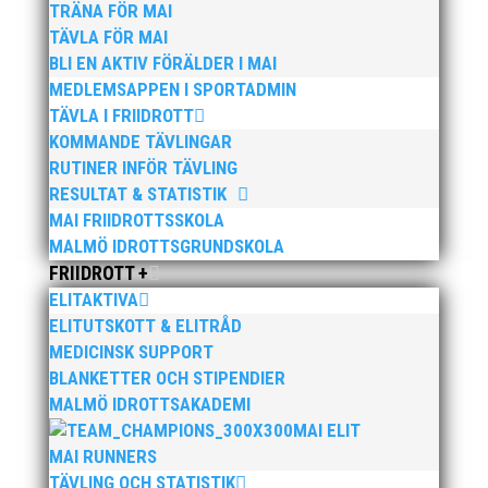
TRÄNA FÖR MAI
Men alla är träningsvilliga och det känns att det börjar närma
TÄVLA FÖR MAI
sig tävlingssäsong igen. Här är det Kristina Wärffs träningsgrupp
BLI EN AKTIV FÖRÄLDER I MAI
som showar framför Sari Lindvalls kamera.
MEDLEMSAPPEN I SPORTADMIN
TÄVLA I FRIIDROTT
KOMMANDE TÄVLINGAR
RUTINER INFÖR TÄVLING
RESULTAT & STATISTIK
MAI FRIIDROTTSSKOLA
MALMÖ IDROTTSGRUNDSKOLA
FRIIDROTT +
Publicerat tidigare
ELITAKTIVA
ELITUTSKOTT & ELITRÅD
MEDICINSK SUPPORT
BLANKETTER OCH STIPENDIER
MALMÖ IDROTTSAKADEMI
MAI ELIT
Bilder från Stafett-SM 2026. Foto: Thomas
MAI RUNNERS
Leandersson Fler bilder från MAI:s Årsmöte 2026
TÄVLING OCH STATISTIK