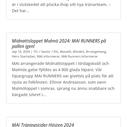
är i slutskedet att plocka ihop sitt nya tränarteam. –
Det har...
Midnattsloppet Malmö 2024: MAI RUNNERS på
pallen igen!
sep 10, 2024
|
15+ / Senior / Elit
,
Aktuellt
,
Allmänt
,
Arrangemang
,
Hero Startsidan
,
MAI informerar
,
MAI Runners informerar
MAI arrangerade Midnattsloppet i lördagskväll och
Malmös gator fylldes av 4 800 glada löpare. Vår
löpargrupp MAI RUNNERS var givetvis på plats för att
njuta av folkfesten. Ellinor Andreasson, som vann
Malmöloppet i somras, sprang nu ännu snabbare och
bärgade silvret i...
MAI Träningstider Hösten 2024