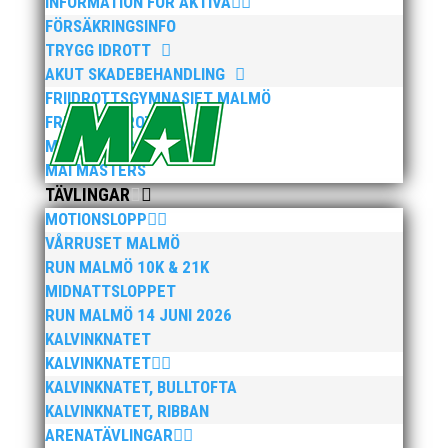
INFORMATION FÖR AKTIVA
FÖRSÄKRINGSINFO
TRYGG IDROTT
AKUT SKADEBEHANDLING
FRIIDROTTSGYMNASIET MALMÖ
FRISK FRIIDROTT
MAI RUNNERS
MAI MASTERS
TÄVLINGAR
MOTIONSLOPP
VÅRRUSET MALMÖ
RUN MALMÖ 10K & 21K
MIDNATTSLOPPET
RUN MALMÖ 14 JUNI 2026
KALVINKNATET
KALVINKNATET
KALVINKNATET, BULLTOFTA
KALVINKNATET, RIBBAN
ARENATÄVLINGAR