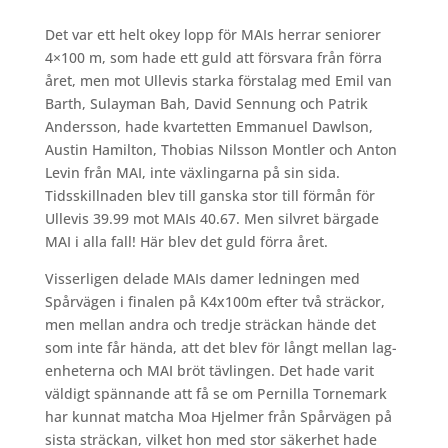
Det var ett helt okey lopp för MAIs herrar seniorer
4×100 m, som hade ett guld att försvara från förra
året, men mot Ullevis starka förstalag med Emil van
Barth, Sulayman Bah, David Sennung och Patrik
Andersson, hade kvartetten Emmanuel Dawlson,
Austin Hamilton, Thobias Nilsson Montler och Anton
Levin från MAI, inte växlingarna på sin sida.
Tidsskillnaden blev till ganska stor till förmån för
Ullevis 39.99 mot MAIs 40.67. Men silvret bärgade
MAI i alla fall! Här blev det guld förra året.
Visserligen delade MAIs damer ledningen med
Spårvägen i finalen på K4x100m efter två sträckor,
men mellan andra och tredje sträckan hände det
som inte får hända, att det blev för långt mellan lag-
enheterna och MAI bröt tävlingen. Det hade varit
väldigt spännande att få se om Pernilla Tornemark
har kunnat matcha Moa Hjelmer från Spårvägen på
sista sträckan, vilket hon med stor säkerhet hade