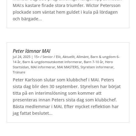
MAI:s kastare firade stora triumfer. Wictor Petersson
plockade som väntat hem guldet i kula på lördagen
och bärgade...
Peter lämnar MAI
jul 24, 2025
|
15+ / Senior / Elit
,
Aktuellt
,
Allmänt
,
Barn & ungdom 6-
14 år
,
Barn & ungdomsutskottet informerar
,
Barn 7-10 år
,
Hero
Startsidan
,
MAI informerar
,
MAI MASTERS
,
Styrelsen informerar
,
Tränare
Peter Karlsson slutar som klubbchef i MAI. Peters
sista dag blir den 30 september. Styrelsen har börjat
titta på en interimslösning som kommer att
presenteras innan Peters sista dag som klubbchef.
Bästa medlemmar i MAI, Efter mycket reflektion har
jag fattat beslutet...