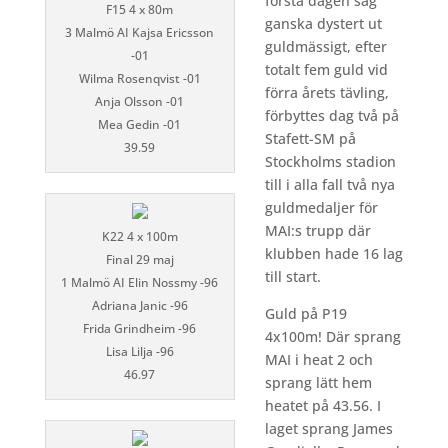
första dagen såg
F15 4 x 80m
ganska dystert ut
3 Malmö AI Kajsa Ericsson
guldmässigt, efter
-01
totalt fem guld vid
Wilma Rosenqvist -01
förra årets tävling,
Anja Olsson -01
förbyttes dag två på
Mea Gedin -01
Stafett-SM på
39.59
Stockholms stadion
till i alla fall två nya
guldmedaljer för
MAI:s trupp där
K22 4 x 100m
klubben hade 16 lag
Final 29 maj
till start.
1 Malmö AI Elin Nossmy -96
Adriana Janic -96
Guld på P19
Frida Grindheim -96
4x100m! Där sprang
Lisa Lilja -96
MAI i heat 2 och
46.97
sprang lätt hem
heatet på 43.56. I
laget sprang James