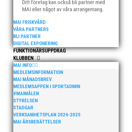
Ditt företag kan också bli partner med
MAI eller något av våra arrangemang.
MAI FRISKVÅRD
VÅRA PARTNERS
BLI PARTNER
DIGITAL EXPONERING
FUNKTIONÄRSUPPDRAG
KLUBBEN
MAI INFO
MEDLEMSINFORMATION
MAI MÅNADSBREV
MEDLEMSAPPEN I SPORTADMIN
#MAIMÅLEN
STYRELSEN
STADGAR
VERKSAMHETSPLAN 2024-2025
MAI ÅRSBERÄTTELSER