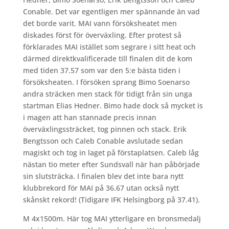
Conable. Det var egentligen mer spännande än vad
det borde varit. MAI vann försöksheatet men
diskades först för överväxling. Efter protest så
förklarades MAI istället som segrare i sitt heat och
därmed direktkvalificerade till finalen dit de kom
med tiden 37.57 som var den 5:e bästa tiden i
försöksheaten. I försöken sprang Bimo Soenarso
andra sträcken men stack för tidigt från sin unga
startman Elias Hedner. Bimo hade dock så mycket is
i magen att han stannade precis innan
överväxlingssträcket, tog pinnen och stack. Erik
Bengtsson och Caleb Conable avslutade sedan
magiskt och tog in laget på förstaplatsen. Caleb låg
nästan tio meter efter Sundsvall när han påbörjade
sin slutsträcka. I finalen blev det inte bara nytt
klubbrekord för MAI på 36.67 utan också nytt
skånskt rekord! (Tidigare IFK Helsingborg på 37.41).
M 4x1500m. Här tog MAI ytterligare en bronsmedalj