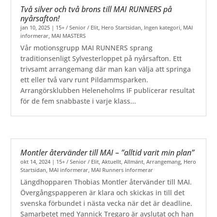
Två silver och två brons till MAI RUNNERS på
nyårsafton!
jan 10, 2025
|
15+ / Senior / Elit
,
Hero Startsidan
,
Ingen kategori
,
MAI
informerar
,
MAI MASTERS
Vår motionsgrupp MAI RUNNERS sprang
traditionsenligt Sylvesterloppet på nyårsafton. Ett
trivsamt arrangemang där man kan välja att springa
ett eller två varv runt Pildammsparken.
Arrangörsklubben Heleneholms IF publicerar resultat
för de fem snabbaste i varje klass...
Montler återvänder till MAI – ”alltid varit min plan”
okt 14, 2024
|
15+ / Senior / Elit
,
Aktuellt
,
Allmänt
,
Arrangemang
,
Hero
Startsidan
,
MAI informerar
,
MAI Runners informerar
Längdhopparen Thobias Montler återvänder till MAI.
Övergångspapperen är klara och skickas in till det
svenska förbundet i nästa vecka när det är deadline.
Samarbetet med Yannick Tregaro är avslutat och han