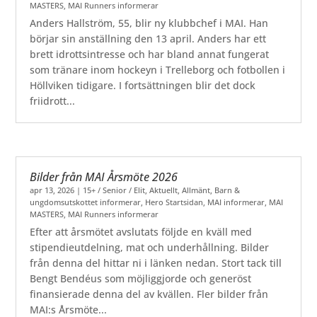
MASTERS
,
MAI Runners informerar
Anders Hallström, 55, blir ny klubbchef i MAI. Han
börjar sin anställning den 13 april. Anders har ett
brett idrottsintresse och har bland annat fungerat
som tränare inom hockeyn i Trelleborg och fotbollen i
Höllviken tidigare. I fortsättningen blir det dock
friidrott...
Bilder från MAI Årsmöte 2026
apr 13, 2026
|
15+ / Senior / Elit
,
Aktuellt
,
Allmänt
,
Barn &
ungdomsutskottet informerar
,
Hero Startsidan
,
MAI informerar
,
MAI
MASTERS
,
MAI Runners informerar
Efter att årsmötet avslutats följde en kväll med
stipendieutdelning, mat och underhållning. Bilder
från denna del hittar ni i länken nedan. Stort tack till
Bengt Bendéus som möjliggjorde och generöst
finansierade denna del av kvällen. Fler bilder från
MAI:s Årsmöte...