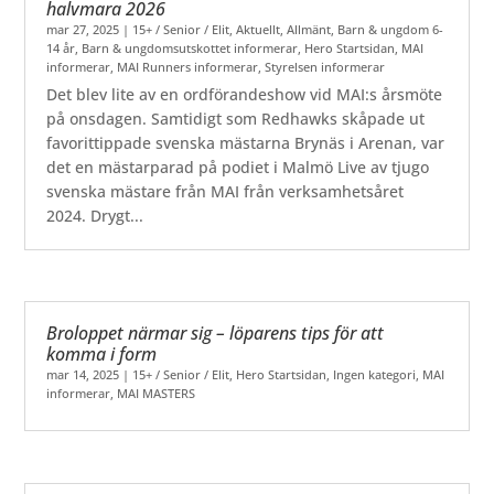
halvmara 2026
mar 27, 2025
|
15+ / Senior / Elit
,
Aktuellt
,
Allmänt
,
Barn & ungdom 6-
14 år
,
Barn & ungdomsutskottet informerar
,
Hero Startsidan
,
MAI
informerar
,
MAI Runners informerar
,
Styrelsen informerar
Det blev lite av en ordförandeshow vid MAI:s årsmöte
på onsdagen. Samtidigt som Redhawks skåpade ut
favorittippade svenska mästarna Brynäs i Arenan, var
det en mästarparad på podiet i Malmö Live av tjugo
svenska mästare från MAI från verksamhetsåret
2024. Drygt...
Broloppet närmar sig – löparens tips för att
komma i form
mar 14, 2025
|
15+ / Senior / Elit
,
Hero Startsidan
,
Ingen kategori
,
MAI
informerar
,
MAI MASTERS