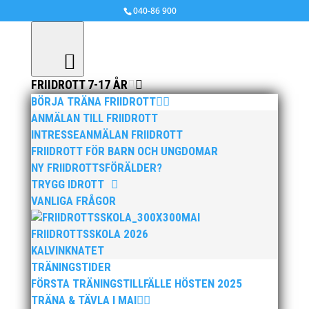
040-86 900
FRIIDROTT 7-17 ÅR
BÖRJA TRÄNA FRIIDROTT
ANMÄLAN TILL FRIIDROTT
INTRESSEANMÄLAN FRIIDROTT
FRIIDROTT FÖR BARN OCH UNGDOMAR
NY FRIIDROTTSFÖRÄLDER?
TRYGG IDROTT
VANLIGA FRÅGOR
MAI
FRIIDROTTSSKOLA 2026
KALVINKNATET
TRÄNINGSTIDER
FÖRSTA TRÄNINGSTILLFÄLLE HÖSTEN 2025
TRÄNA & TÄVLA I MAI