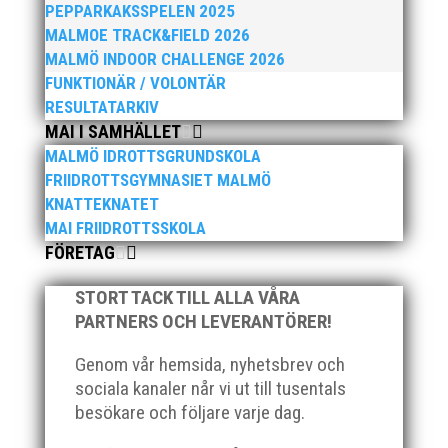
PEPPARKAKSSPELEN 2025
MALMOE TRACK&FIELD 2026
MALMÖ INDOOR CHALLENGE 2026
FUNKTIONÄR / VOLONTÄR
RESULTATARKIV
MAI I SAMHÄLLET
MALMÖ IDROTTSGRUNDSKOLA
FRIIDROTTSGYMNASIET MALMÖ
KNATTEKNATET
MAI FRIIDROTTSSKOLA
FÖRETAG
STORT TACK TILL ALLA VÅRA
PARTNERS OCH LEVERANTÖRER!
Genom vår hemsida, nyhetsbrev och
sociala kanaler når vi ut till tusentals
besökare och följare varje dag.