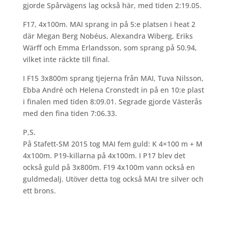
gjorde Spårvägens lag också här, med tiden 2:19.05.
F17, 4x100m. MAI sprang in på 5:e platsen i heat 2
där Megan Berg Nobéus, Alexandra Wiberg, Eriks
Wärff och Emma Erlandsson, som sprang på 50.94,
vilket inte räckte till final.
I F15 3x800m sprang tjejerna från MAI, Tuva Nilsson,
Ebba André och Helena Cronstedt in på en 10:e plast
i finalen med tiden 8:09.01. Segrade gjorde Västerås
med den fina tiden 7:06.33.
P,S.
På Stafett-SM 2015 tog MAI fem guld: K 4×100 m + M
4x100m. P19-killarna på 4x100m. I P17 blev det
också guld på 3x800m. F19 4x100m vann också en
guldmedalj. Utöver detta tog också MAI tre silver och
ett brons.