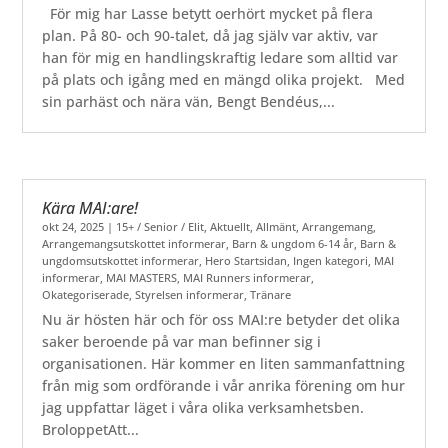
För mig har Lasse betytt oerhört mycket på flera
plan. På 80- och 90-talet, då jag själv var aktiv, var
han för mig en handlingskraftig ledare som alltid var
på plats och igång med en mängd olika projekt. Med
sin parhäst och nära vän, Bengt Bendéus,...
Kära MAI:are!
okt 24, 2025
|
15+ / Senior / Elit
,
Aktuellt
,
Allmänt
,
Arrangemang
,
Arrangemangsutskottet informerar
,
Barn & ungdom 6-14 år
,
Barn &
ungdomsutskottet informerar
,
Hero Startsidan
,
Ingen kategori
,
MAI
informerar
,
MAI MASTERS
,
MAI Runners informerar
,
Okategoriserade
,
Styrelsen informerar
,
Tränare
Nu är hösten här och för oss MAI:re betyder det olika
saker beroende på var man befinner sig i
organisationen. Här kommer en liten sammanfattning
från mig som ordförande i vår anrika förening om hur
jag uppfattar läget i våra olika verksamhetsben.
BroloppetAtt...