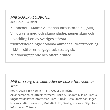
MAI SÖKER KLUBBCHEF
dec 1, 2025
|
Allmänt
Klubbchef – Malmö Allmänna Idrottsförening (MAI)
Vill du vara med och skapa glädje, gemenskap och
utveckling i en av Sveriges största
friidrottsföreningar? Malmö Allmänna Idrottsförening
– MAI – söker en engagerad, strategisk,
relationsbyggande och affärsinriktad...
MAI är i sorg och saknaden av Lasse Johnsson är
stor!
nov 4, 2025
|
15+ / Senior / Elit
,
Aktuellt
,
Allmänt
,
Arrangemangsutskottet informerar
,
Barn & ungdom 6-14 år
,
Barn &
ungdomsutskottet informerar
,
Barn 7-10 år
,
Hero Startsidan
,
Ingen
kategori
,
MAI informerar
,
MAI MASTERS
,
Okategoriserade
,
Styrelsen
informerar
,
Tränare