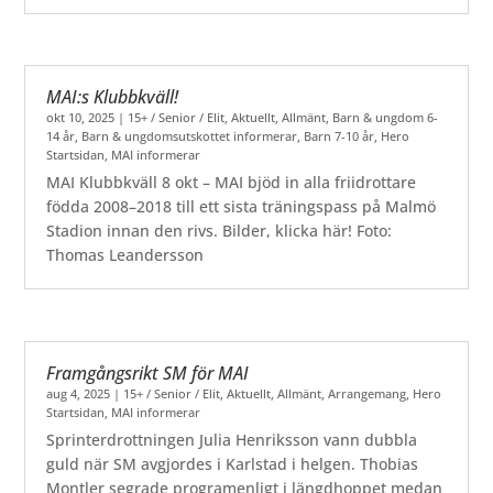
MAI:s Klubbkväll!
okt 10, 2025
|
15+ / Senior / Elit
,
Aktuellt
,
Allmänt
,
Barn & ungdom 6-
14 år
,
Barn & ungdomsutskottet informerar
,
Barn 7-10 år
,
Hero
Startsidan
,
MAI informerar
MAI Klubbkväll 8 okt – MAI bjöd in alla friidrottare
födda 2008–2018 till ett sista träningspass på Malmö
Stadion innan den rivs. Bilder, klicka här! Foto:
Thomas Leandersson
Framgångsrikt SM för MAI
aug 4, 2025
|
15+ / Senior / Elit
,
Aktuellt
,
Allmänt
,
Arrangemang
,
Hero
Startsidan
,
MAI informerar
Sprinterdrottningen Julia Henriksson vann dubbla
guld när SM avgjordes i Karlstad i helgen. Thobias
Montler segrade programenligt i längdhoppet medan