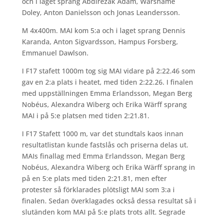
och i laget sprang Abdirezak Adam, Warshame
Doley, Anton Danielsson och Jonas Leandersson.
M 4x400m. MAI kom 5:a och i laget sprang Dennis
Karanda, Anton Sigvardsson, Hampus Forsberg,
Emmanuel Dawlson.
I F17 stafett 1000m tog sig MAI vidare på 2:22.46 som
gav en 2:a plats i heatet, med tiden 2:22.26. I finalen
med uppställningen Emma Erlandsson, Megan Berg
Nobéus, Alexandra Wiberg och Erika Wärff sprang
MAI i på 5:e platsen med tiden 2:21.81.
I F17 Stafett 1000 m, var det stundtals kaos innan
resultatlistan kunde fastslås och priserna delas ut.
MAIs finallag med Emma Erlandsson, Megan Berg
Nobéus, Alexandra Wiberg och Erika Wärff sprang in
på en 5:e plats med tiden 2:21.81, men efter
protester så förklarades plötsligt MAI som 3:a i
finalen. Sedan överklagades också dessa resultat så i
slutänden kom MAI på 5:e plats trots allt. Segrade