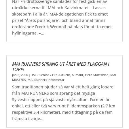
När Friidrottssverige samlades för fest gick en av
utmärkelserna till MAI och Kalvinknatet – Lasses
skötebarn i alla år. MAI-delegationen fick ta emot
priset ”Årets pulshöjare”, och bland annat fanns
ordförande Fredrik Wennolf på plats för att ta emot
hyllningarna. –...
MAI RUNNERS SPRANG UT ÅRET MED FLAGGAN I
TOPP!
jan 6, 2026
|
15+ / Senior / Elit
,
Aktuellt
,
Allmänt
,
Hero Startsidan
,
MAI
MASTERS
,
MAI Runners informerar
Som traditionen bjuder så var vi ett helt gäng löpare
från MAI RUNNERS som sprang det mysiga
Sylvesterloppet på självaste nyårsafton. Formen är
enkel, ett eller två varv runt Pildammsparken (2,7 km
respektive 5,4 kilometer), med tidtagning på de fem
främsta i varje...