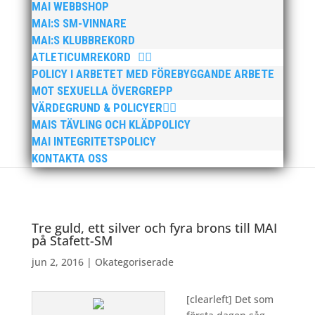
MAI WEBBSHOP
MAI:S SM-VINNARE
MAI:S KLUBBREKORD
ATLETICUMREKORD
POLICY I ARBETET MED FÖREBYGGANDE ARBETE
MOT SEXUELLA ÖVERGREPP
VÄRDEGRUND & POLICYER
MAIS TÄVLING OCH KLÄDPOLICY
MAI INTEGRITETSPOLICY
KONTAKTA OSS
Tre guld, ett silver och fyra brons till MAI
på Stafett-SM
jun 2, 2016
|
Okategoriserade
[clearleft] Det som