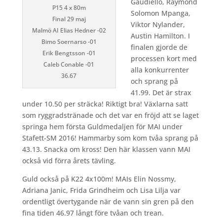
Gaudiello, Raymond
P15 4 x 80m
Solomon Mpanga,
Final 29 maj
Viktor Nylander,
Malmö AI Elias Hedner -02
Austin Hamilton. I
Bimo Soernarso -01
finalen gjorde de
Erik Bengtsson -01
processen kort med
Caleb Conable -01
alla konkurrenter
36.67
och sprang på
41.99. Det är strax
under 10.50 per sträcka! Riktigt bra! Växlarna satt
som ryggradstränade och det var en fröjd att se laget
springa hem första Guldmedaljen för MAI under
Stafett-SM 2016! Hammarby som kom tvåa sprang på
43.13. Snacka om kross! Den här klassen vann MAI
också vid förra årets tävling.
Guld också på K22 4x100m! MAIs Elin Nossmy,
Adriana Janic, Frida Grindheim och Lisa Lilja var
ordentligt övertygande när de vann sin gren på den
fina tiden 46.97 långt före tvåan och trean.