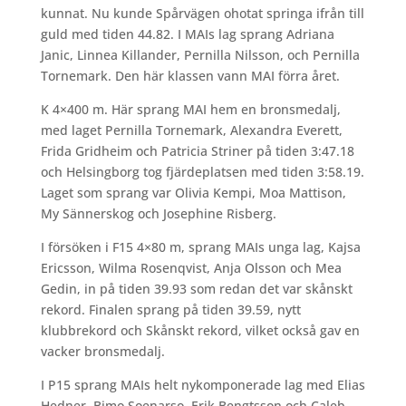
kunnat. Nu kunde Spårvägen ohotat springa ifrån till
guld med tiden 44.82. I MAIs lag sprang Adriana
Janic, Linnea Killander, Pernilla Nilsson, och Pernilla
Tornemark. Den här klassen vann MAI förra året.
K 4×400 m. Här sprang MAI hem en bronsmedalj,
med laget Pernilla Tornemark, Alexandra Everett,
Frida Gridheim och Patricia Striner på tiden 3:47.18
och Helsingborg tog fjärdeplatsen med tiden 3:58.19.
Laget som sprang var Olivia Kempi, Moa Mattison,
My Sännerskog och Josephine Risberg.
I försöken i F15 4×80 m, sprang MAIs unga lag, Kajsa
Ericsson, Wilma Rosenqvist, Anja Olsson och Mea
Gedin, in på tiden 39.93 som redan det var skånskt
rekord. Finalen sprang på tiden 39.59, nytt
klubbrekord och Skånskt rekord, vilket också gav en
vacker bronsmedalj.
I P15 sprang MAIs helt nykomponerade lag med Elias
Hedner, Bimo Soenarso, Erik Bengtsson och Caleb