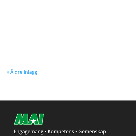
Nu kan du se när första och sista träningstillfälle för
Hösten 2024. Klicka här!
« Äldre inlägg
Engagemang • Kompetens • Gemenskap