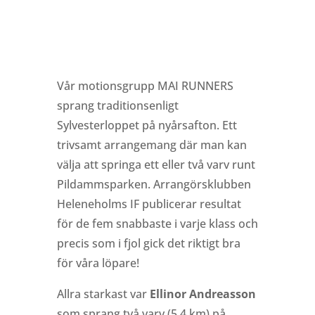
Vår motionsgrupp MAI RUNNERS
sprang traditionsenligt
Sylvesterloppet på nyårsafton. Ett
trivsamt arrangemang där man kan
välja att springa ett eller två varv runt
Pildammsparken. Arrangörsklubben
Heleneholms IF publicerar resultat
för de fem snabbaste i varje klass och
precis som i fjol gick det riktigt bra
för våra löpare!
Allra starkast var
Ellinor Andreasson
som sprang två varv (5,4 km) på