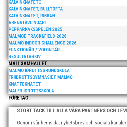
KALVINKNATET
och bland annat fanns ordförande Fredrik Wennolf på p
KALVINKNATET, BULLTOFTA
KALVINKNATET, RIBBAN
ARENATÄVLINGAR
PEPPARKAKSSPELEN 2025
MALMOE TRACK&FIELD 2026
MALMÖ INDOOR CHALLENGE 2026
FUNKTIONÄR / VOLONTÄR
Som traditionen bjuder så var vi ett helt gäng löpare
RESULTATARKIV
runt Pildammsparken (2,7 km respektive 5,4 kilometer)
MAI I SAMHÄLLET
MALMÖ IDROTTSGRUNDSKOLA
FRIIDROTTSGYMNASIET MALMÖ
KNATTEKNATET
MAI FRIIDROTTSSKOLA
FÖRETAG
Klubbchef – Malmö Allmänna Idrottsförening (MAI) Vil
STORT TACK TILL ALLA VÅRA PARTNERS OCH LE
Allmänna Idrottsförening – MAI – söker en engagerad, 
Genom vår hemsida, nyhetsbrev och sociala kanaler nå