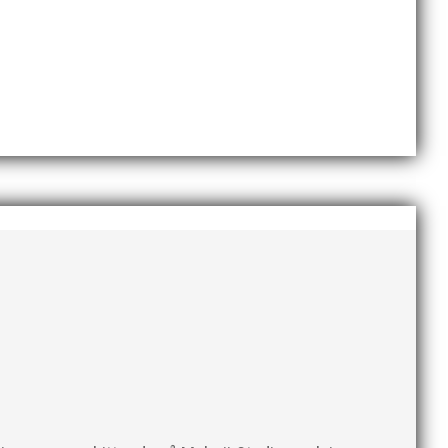
dlingskraftig ledare som alltid var på plats och igång
ommer en liten sammanfattning från mig som