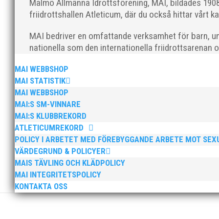
Malmö Allmänna Idrottsförening, MAI, bildades 1908 
friidrottshallen Atleticum, där du också hittar vårt ka
MAI bedriver en omfattande verksamhet för barn, un
nationella som den internationella friidrottsarenan 
MAI Klubbkväll 8 okt – MAI bjöd in alla friidrottare f
MAI WEBBSHOP
MAI STATISTIK
MAI WEBBSHOP
MAI:S SM-VINNARE
MAI:S KLUBBREKORD
ATLETICUMREKORD
POLICY I ARBETET MED FÖREBYGGANDE ARBETE MOT SE
Sprinterdrottningen Julia Henriksson vann dubbla gu
VÄRDEGRUND & POLICYER
firade stora triumfer. Wictor Petersson plockade som
MAIS TÄVLING OCH KLÄDPOLICY
MAI INTEGRITETSPOLICY
KONTAKTA OSS