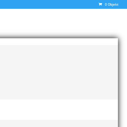
0 Objekt
Riksidrottsförbundet delgett oss nya råd
:
 väntar utanför hallen när du hämtar eller lämnar
ningsupplägg som kan utföras på ”egen hand” och till