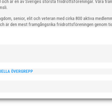
och är en av Sveriges största friidrottsföreningar. Våra trä
nsli.
gdom, senior, elit och veteran med cirka 800 aktiva medlemm
och är den mest framgångsrika friidrottsföreningen genom tide
ödda 2008–2018 till ett sista träningspass på Malmö Stadion innan d
XUELLA ÖVERGREPP
ld när SM avgjordes i Karlstad i helgen. Thobias Montler segrade
 väntat hem guldet i kula på lördagen och bärgade...