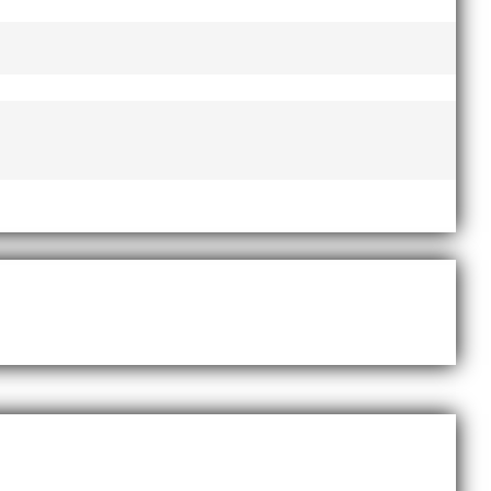
te nyårsafton. Formen är enkel, ett eller två varv
Sveriges största friidrottsföreningar? Malmö