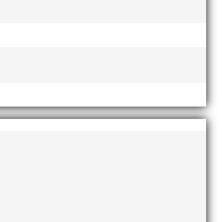
 måste vara mycket uppmärksam på sjukdomssymptom
 utomhus.
tt försöka undvika kollektivtrafik i möjligaste mån.
opp på utvecklingen med smittspridningen.