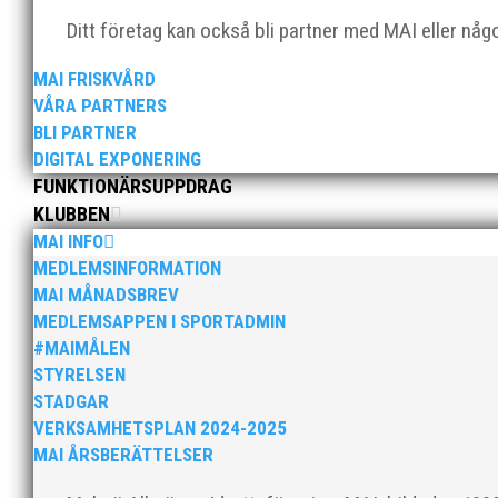
Ditt företag kan också bli partner med MAI eller nå
MAI FRISKVÅRD
VÅRA PARTNERS
BLI PARTNER
DIGITAL EXPONERING
För mig har Lasse betytt oerhört mycket på flera plan.
FUNKTIONÄRSUPPDRAG
med en mängd olika projekt. Med sin parhäst och nä
KLUBBEN
MAI INFO
MEDLEMSINFORMATION
MAI MÅNADSBREV
MEDLEMSAPPEN I SPORTADMIN
#MAIMÅLEN
STYRELSEN
STADGAR
Nu är hösten här och för oss MAI:re betyder det oli
VERKSAMHETSPLAN 2024-2025
ordförande i vår anrika förening om hur jag uppfattar
MAI ÅRSBERÄTTELSER