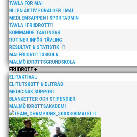
Aktiva som är kopplade till MIG, NUI/RIG och MI
TÄVLA FÖR MAI
BLI EN AKTIV FÖRÄLDER I MAI
och var noga med att undvika träningsdelar som 
MEDLEMSAPPEN I SPORTADMIN
MAI återkommer om vad som händer efter 17 nove
TÄVLA I FRIIDROTT
KOMMANDE TÄVLINGAR
Råden från myndigheter kan läsas på region Skånes hem
RUTINER INFÖR TÄVLING
Klubbledningen beklagar att verksamheten ej kan for
RESULTAT & STATISTIK
MAI FRIIDROTTSSKOLA
/
MALMÖ IDROTTSGRUNDSKOLA
Mikael Wirstedt
FRIIDROTT +
Klubbchef
ELITAKTIVA
ELITUTSKOTT & ELITRÅD
MEDICINSK SUPPORT
BLANKETTER OCH STIPENDIER
MALMÖ IDROTTSAKADEMI
MAI ELIT