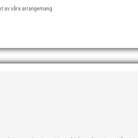
got av våra arrangemang.
 På 80- och 90-talet, då jag själv var aktiv, var han för mig en han
ra vän, Bengt Bendéus,...
ka saker beroende på var man befinner sig i organisationen. Här k
 läget i våra olika verksamhetsben. BroloppetAtt...