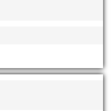
ni i länken nedan. Stort tack till Bengt Bendéus som
 EM-silver inomhus, dessutom sexa på VM inomhus och
AI-delegationen fick ta emot priset ”Årets pulshöjare”,