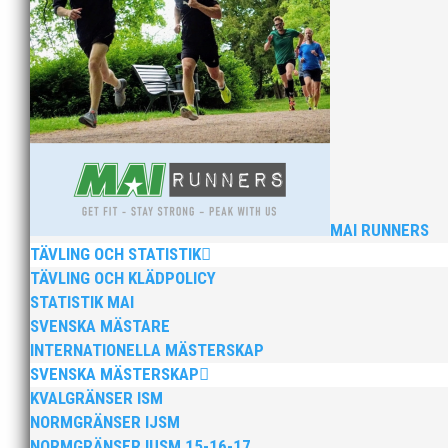
Bilder från Stafett-SM 2026. Foto: Thomas Leandersso
MAI RUNNERS
TÄVLING OCH STATISTIK
TÄVLING OCH KLÄDPOLICY
Anders Hallström, 55, blir ny klubbchef i MAI. Han bö
STATISTIK MAI
hockeyn i Trelleborg och fotbollen i Höllviken tidigare. 
SVENSKA MÄSTARE
INTERNATIONELLA MÄSTERSKAP
SVENSKA MÄSTERSKAP
KVALGRÄNSER ISM
NORMGRÄNSER IJSM
NORMGRÄNSER IUSM 15-16-17