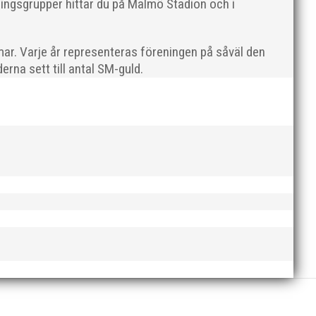
ningsgrupper hittar du på Malmö Stadion och i
ar. Varje år representeras föreningen på såväl den
rna sett till antal SM-guld.
en rivs. Bilder, klicka här! Foto: Thomas Leandersson
 programenligt i längdhoppet medan MAI:s kastare