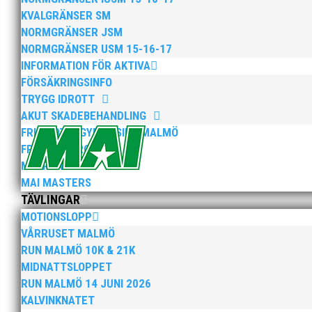
KVALGRÄNSER SM
Efter att årsmötet avslutats följde en kväll med stipe
NORMGRÄNSER JSM
möjliggjorde och generöst finansierade denna del av k
NORMGRÄNSER USM 15-16-17
INFORMATION FÖR AKTIVA
FÖRSÄKRINGSINFO
TRYGG IDROTT
AKUT SKADEBEHANDLING
FRIIDROTTSGYMNASIET MALMÖ
FRISK FRIIDROTT
MAI RUNNERS
2025 innebar något av ett internationellt genombrott
elva på VM ute i somras. Och en stark tro på framtide
MAI MASTERS
TÄVLINGAR
MOTIONSLOPP
VÅRRUSET MALMÖ
RUN MALMÖ 10K & 21K
MIDNATTSLOPPET
RUN MALMÖ 14 JUNI 2026
KALVINKNATET
När Friidrottssverige samlades för fest gick en av utm