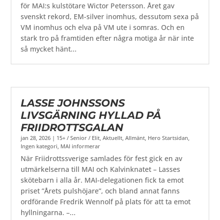
för MAI:s kulstötare Wictor Petersson. Året gav
svenskt rekord, EM-silver inomhus, dessutom sexa på
VM inomhus och elva på VM ute i somras. Och en
stark tro på framtiden efter några motiga år när inte
så mycket hänt...
LASSE JOHNSSONS
LIVSGÄRNING HYLLAD PÅ
FRIIDROTTSGALAN
jan 28, 2026
|
15+ / Senior / Elit
,
Aktuellt
,
Allmänt
,
Hero Startsidan
,
Ingen kategori
,
MAI informerar
När Friidrottssverige samlades för fest gick en av
utmärkelserna till MAI och Kalvinknatet – Lasses
skötebarn i alla år. MAI-delegationen fick ta emot
priset ”Årets pulshöjare”, och bland annat fanns
ordförande Fredrik Wennolf på plats för att ta emot
hyllningarna. –...