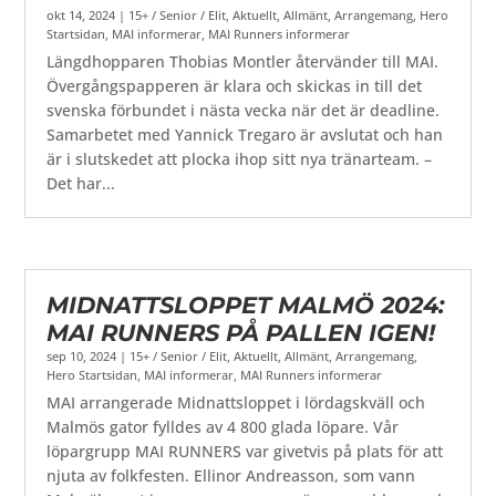
okt 14, 2024
|
15+ / Senior / Elit
,
Aktuellt
,
Allmänt
,
Arrangemang
,
Hero
Startsidan
,
MAI informerar
,
MAI Runners informerar
Längdhopparen Thobias Montler återvänder till MAI.
Övergångspapperen är klara och skickas in till det
svenska förbundet i nästa vecka när det är deadline.
Samarbetet med Yannick Tregaro är avslutat och han
är i slutskedet att plocka ihop sitt nya tränarteam. –
Det har...
MIDNATTSLOPPET MALMÖ 2024:
MAI RUNNERS PÅ PALLEN IGEN!
sep 10, 2024
|
15+ / Senior / Elit
,
Aktuellt
,
Allmänt
,
Arrangemang
,
Hero Startsidan
,
MAI informerar
,
MAI Runners informerar
MAI arrangerade Midnattsloppet i lördagskväll och
Malmös gator fylldes av 4 800 glada löpare. Vår
löpargrupp MAI RUNNERS var givetvis på plats för att
njuta av folkfesten. Ellinor Andreasson, som vann