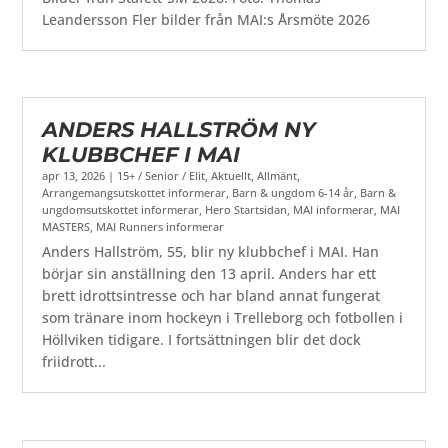
Leandersson Fler bilder från MAI:s Årsmöte 2026
ANDERS HALLSTRÖM NY
KLUBBCHEF I MAI
apr 13, 2026
|
15+ / Senior / Elit
,
Aktuellt
,
Allmänt
,
Arrangemangsutskottet informerar
,
Barn & ungdom 6-14 år
,
Barn &
ungdomsutskottet informerar
,
Hero Startsidan
,
MAI informerar
,
MAI
MASTERS
,
MAI Runners informerar
Anders Hallström, 55, blir ny klubbchef i MAI. Han
börjar sin anställning den 13 april. Anders har ett
brett idrottsintresse och har bland annat fungerat
som tränare inom hockeyn i Trelleborg och fotbollen i
Höllviken tidigare. I fortsättningen blir det dock
friidrott...