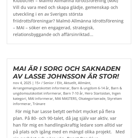
Klubbchef – Malmö Allmänna Idrottsförening (MAI)
Vill du vara med och skapa glädje, gemenskap och
utveckling i en av Sveriges största
friidrottsföreningar? Malmö Allmänna Idrottsförening
– MAI – söker en engagerad, strategisk,
relationsbyggande och affärsinriktad...
MAI ÄR I SORG OCH SAKNADEN
AV LASSE JOHNSSON ÄR STOR!
nov 4, 2025
|
15+ / Senior / Elit
,
Aktuellt
,
Allmänt
,
Arrangemangsutskottet informerar
,
Barn & ungdom 6-14 år
,
Barn &
ungdomsutskottet informerar
,
Barn 7-10 år
,
Hero Startsidan
,
Ingen
kategori
,
MAI informerar
,
MAI MASTERS
,
Okategoriserade
,
Styrelsen
informerar
,
Tränare
För mig har Lasse betytt oerhört mycket på flera
plan. På 80- och 90-talet, då jag själv var aktiv, var
han för mig en handlingskraftig ledare som alltid var
på plats och igång med en mängd olika projekt. Med