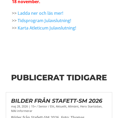
18 november.
>>
Ladda ner och läs mer!
>>
Tidsprogram Julavslutning!
>>
Karta Atleticum Julavslutning!
PUBLICERAT TIDIGARE
BILDER FRÅN STAFETT-SM 2026
maj 28, 2026
|
15+ / Senior / Elit
,
Aktuellt
,
Allmänt
,
Hero Startsidan
,
MAI informerar
Bilder från Stafett-SM 2026. Foto: Thomas