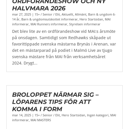
ORDFÖRANDESHOW OCH NY
HALVMARA 2026
mar 27, 2025
|
15+ / Senior / Elit
,
Aktuellt
,
Allmänt
,
Barn & ungdom 6-
14 år
,
Barn & ungdomsutskottet informerar
,
Hero Startsidan
,
MAI
informerar
,
MAI Runners informerar
,
Styrelsen informerar
Det blev lite av en ordförandeshow vid MAI:s årsmöte
på onsdagen. Samtidigt som Redhawks skåpade ut
favorittippade svenska mästarna Brynäs i Arenan, var
det en mästarparad på podiet i Malmö Live av tjugo
svenska mästare från MAI från verksamhetsåret
2024. Drygt...
BROLOPPET NÄRMAR SIG –
LÖPARENS TIPS FÖR ATT
KOMMA I FORM
mar 14, 2025
|
15+ / Senior / Elit
,
Hero Startsidan
,
Ingen kategori
,
MAI
informerar
,
MAI MASTERS