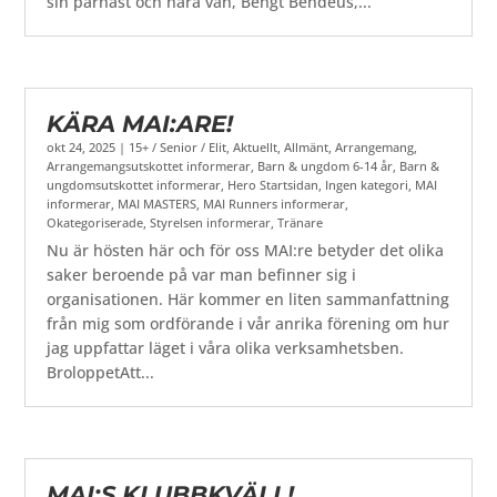
sin parhäst och nära vän, Bengt Bendéus,...
KÄRA MAI:ARE!
okt 24, 2025
|
15+ / Senior / Elit
,
Aktuellt
,
Allmänt
,
Arrangemang
,
Arrangemangsutskottet informerar
,
Barn & ungdom 6-14 år
,
Barn &
ungdomsutskottet informerar
,
Hero Startsidan
,
Ingen kategori
,
MAI
informerar
,
MAI MASTERS
,
MAI Runners informerar
,
Okategoriserade
,
Styrelsen informerar
,
Tränare
Nu är hösten här och för oss MAI:re betyder det olika
saker beroende på var man befinner sig i
organisationen. Här kommer en liten sammanfattning
från mig som ordförande i vår anrika förening om hur
jag uppfattar läget i våra olika verksamhetsben.
BroloppetAtt...
MAI:S KLUBBKVÄLL!