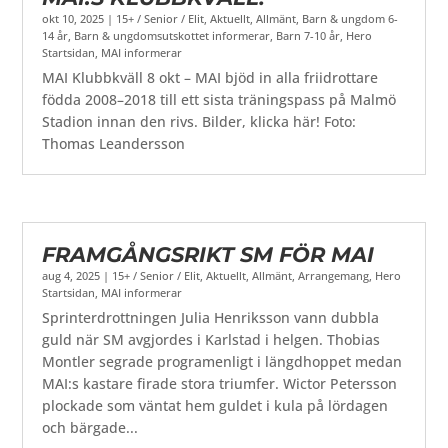
okt 10, 2025
|
15+ / Senior / Elit
,
Aktuellt
,
Allmänt
,
Barn & ungdom 6-
14 år
,
Barn & ungdomsutskottet informerar
,
Barn 7-10 år
,
Hero
Startsidan
,
MAI informerar
MAI Klubbkväll 8 okt – MAI bjöd in alla friidrottare
födda 2008–2018 till ett sista träningspass på Malmö
Stadion innan den rivs. Bilder, klicka här! Foto:
Thomas Leandersson
FRAMGÅNGSRIKT SM FÖR MAI
aug 4, 2025
|
15+ / Senior / Elit
,
Aktuellt
,
Allmänt
,
Arrangemang
,
Hero
Startsidan
,
MAI informerar
Sprinterdrottningen Julia Henriksson vann dubbla
guld när SM avgjordes i Karlstad i helgen. Thobias
Montler segrade programenligt i längdhoppet medan
MAI:s kastare firade stora triumfer. Wictor Petersson
plockade som väntat hem guldet i kula på lördagen
och bärgade...