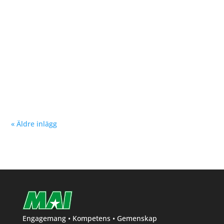
Nu kan du se träningstider för barn och ungdom
Hösten 2024. Klicka här!
« Äldre inlägg
Engagemang • Kompetens • Gemenskap