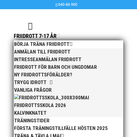
040-86 900
FRIIDROTT 7-17 ÅR
BÖRJA TRÄNA FRIIDROTT
Välkomna till Påsksmällen!
ANMÄLAN TILL FRIIDROTT
INTRESSEANMÄLAN FRIIDROTT
mar 29, 2010
|
Ingen kategori
,
MAI MASTERS
FRIIDROTT FÖR BARN OCH UNGDOMAR
NY FRIIDROTTSFÖRÄLDER?
Lördagen den 3/4, Påskafton, arrangerar MAI-
TRYGG IDROTT
veteranerna en distriktssanktionerad
VANLIGA FRÅGOR
inomhustävling i Atleticum. Programmet är följande:
MAI
Längd 10.15
FRIIDROTTSSKOLA 2026
800m 10.30
KALVINKNATET
Kula 11.15
TRÄNINGSTIDER
Höjd 12.00
FÖRSTA TRÄNINGSTILLFÄLLE HÖSTEN 2025
Anmälningsavgiften är 25 kronor och då ingår kaffe
TRÄNA & TÄVLA I MAI