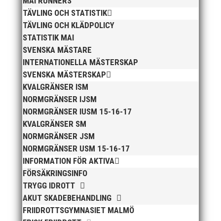
MAI RUNNERS
Leandersson Fler bilder från MAI:s Årsmöte 2026
TÄVLING OCH STATISTIK
TÄVLING OCH KLÄDPOLICY
STATISTIK MAI
SVENSKA MÄSTARE
INTERNATIONELLA MÄSTERSKAP
SVENSKA MÄSTERSKAP
KVALGRÄNSER ISM
NORMGRÄNSER IJSM
Anders Hallström, 55, blir ny klubbchef i MAI. Han
NORMGRÄNSER IUSM 15-16-17
börjar sin anställning den 13 april. Anders har ett
KVALGRÄNSER SM
brett idrottsintresse och har bland annat fungerat
NORMGRÄNSER JSM
som tränare inom hockeyn i Trelleborg och fotbollen i
NORMGRÄNSER USM 15-16-17
Höllviken tidigare. I fortsättningen blir det dock
friidrott...
INFORMATION FÖR AKTIVA
FÖRSÄKRINGSINFO
TRYGG IDROTT
AKUT SKADEBEHANDLING
FRIIDROTTSGYMNASIET MALMÖ