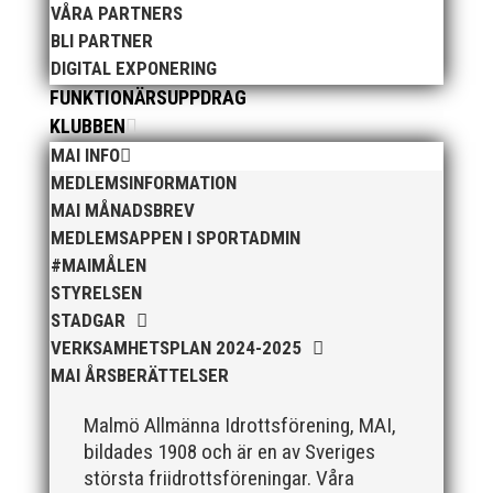
VÅRA PARTNERS
Som traditionen bjuder så var vi ett helt gäng löpare
BLI PARTNER
från MAI RUNNERS som sprang det mysiga
DIGITAL EXPONERING
Sylvesterloppet på självaste nyårsafton. Formen är
enkel, ett eller två varv runt Pildammsparken (2,7 km
FUNKTIONÄRSUPPDRAG
respektive 5,4 kilometer), med tidtagning på de fem
KLUBBEN
främsta i varje...
MAI INFO
MEDLEMSINFORMATION
MAI MÅNADSBREV
MEDLEMSAPPEN I SPORTADMIN
#MAIMÅLEN
STYRELSEN
Klubbchef – Malmö Allmänna Idrottsförening (MAI)
STADGAR
Vill du vara med och skapa glädje, gemenskap och
VERKSAMHETSPLAN 2024-2025
utveckling i en av Sveriges största
friidrottsföreningar? Malmö Allmänna Idrottsförening
MAI ÅRSBERÄTTELSER
– MAI – söker en engagerad, strategisk,
relationsbyggande och affärsinriktad...
Malmö Allmänna Idrottsförening, MAI,
bildades 1908 och är en av Sveriges
största friidrottsföreningar. Våra