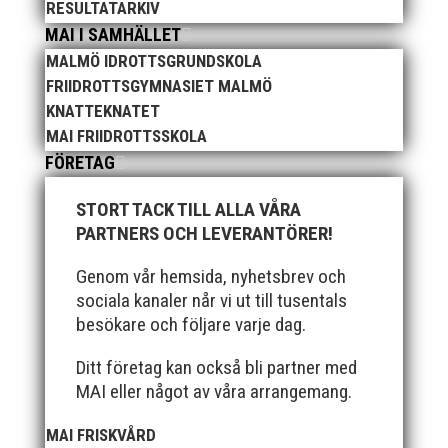
RESULTATARKIV
MAI I SAMHÄLLET
MALMÖ IDROTTSGRUNDSKOLA
FRIIDROTTSGYMNASIET MALMÖ
KNATTEKNATET
MAI FRIIDROTTSSKOLA
FÖRETAG
När Friidrottssverige samlades för fest gick en av
utmärkelserna till MAI och Kalvinknatet – Lasses
STORT TACK TILL ALLA VÅRA
skötebarn i alla år. MAI-delegationen fick ta emot
PARTNERS OCH LEVERANTÖRER!
priset ”Årets pulshöjare”, och bland annat fanns
ordförande Fredrik Wennolf på plats för att ta emot
Genom vår hemsida, nyhetsbrev och
hyllningarna. –...
sociala kanaler når vi ut till tusentals
besökare och följare varje dag.
Ditt företag kan också bli partner med
MAI eller något av våra arrangemang.
MAI FRISKVÅRD