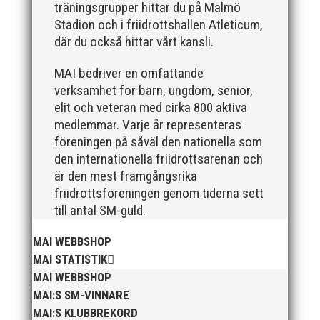
träningsgrupper hittar du på Malmö
Stadion och i friidrottshallen Atleticum,
där du också hittar vårt kansli.
MAI bedriver en omfattande
verksamhet för barn, ungdom, senior,
elit och veteran med cirka 800 aktiva
För mig har Lasse betytt oerhört mycket på flera
medlemmar. Varje år representeras
plan. På 80- och 90-talet, då jag själv var aktiv, var
föreningen på såväl den nationella som
han för mig en handlingskraftig ledare som alltid var
den internationella friidrottsarenan och
på plats och igång med en mängd olika projekt. Med
är den mest framgångsrika
sin parhäst och nära vän, Bengt Bendéus,...
friidrottsföreningen genom tiderna sett
till antal SM-guld.
MAI WEBBSHOP
MAI STATISTIK
MAI WEBBSHOP
MAI:S SM-VINNARE
MAI:S KLUBBREKORD