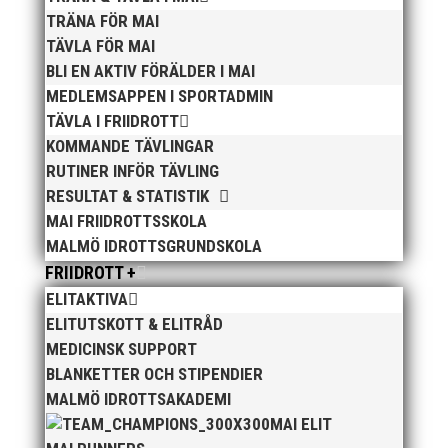
med tilltugg.
TRÄNA FÖR MAI
TÄVLA FÖR MAI
Malmö AI välkomnar er till denna tävling.
BLI EN AKTIV FÖRÄLDER I MAI
Christer Stensson
MEDLEMSAPPEN I SPORTADMIN
0431-430801
TÄVLA I FRIIDROTT
KOMMANDE TÄVLINGAR
RUTINER INFÖR TÄVLING
RESULTAT & STATISTIK
MAI FRIIDROTTSSKOLA
MALMÖ IDROTTSGRUNDSKOLA
FRIIDROTT +
Publicerat tidigare
ELITAKTIVA
ELITUTSKOTT & ELITRÅD
MEDICINSK SUPPORT
BLANKETTER OCH STIPENDIER
MALMÖ IDROTTSAKADEMI
MAI ELIT
Bilder från Stafett-SM 2026. Foto: Thomas